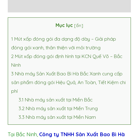
Đánh giá (0)
Mục lục
[
ẩn
]
1
Mút xốp đóng gói đa dạng độ dày – Giải pháp
đóng gói xanh, thân thiện với môi trường
2
Mút xốp đóng gói định hình tại KCN Quế Võ – Bắc
Ninh
3
Nhà máy Sản Xuất Bao Bì Hà Bắc Xanh cung cấp
sản phẩm đóng gói Hiệu Quả, An Toàn, Tiết Kiệm chi
phí
3.1
Nhà máy sản xuất tại Miền Bắc
3.2
Nhà máy sản xuất tại Miền Trung
3.3
Nhà máy sản xuất tại Miền Nam
Tại Bắc Ninh,
Công ty TNHH Sản Xuất Bao Bì Hà