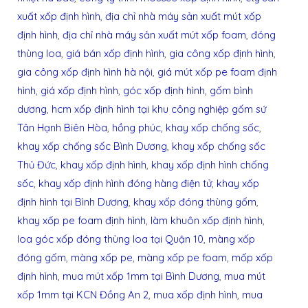
xuất xốp định hình
,
địa chỉ nhà máy sản xuất mút xốp
định hình
,
địa chỉ nhà máy sản xuất mút xốp foam
,
đóng
thùng loa
,
giá bán xốp định hình
,
gia công xốp định hình
,
gia công xốp định hình hà nội
,
giá mút xốp pe foam định
hình
,
giá xốp định hình
,
góc xốp định hình
,
gốm bình
dương
,
hcm xốp định hình tại khu công nghiệp gốm sứ
Tân Hạnh Biên Hòa
,
hồng phúc
,
khay xốp chống sốc
,
khay xốp chống sốc Bình Dương
,
khay xốp chống sốc
Thủ Đức
,
khay xốp định hình
,
khay xốp định hình chống
sốc
,
khay xốp định hình đóng hàng điện tử
,
khay xốp
định hình tại Bình Dương
,
khay xốp đóng thùng gốm
,
khay xốp pe foam định hình
,
làm khuôn xốp định hình
,
loa góc xốp đóng thùng loa tại Quận 10
,
màng xốp
đóng gốm
,
màng xốp pe
,
màng xốp pe foam
,
mốp xốp
định hình
,
mua mút xốp 1mm tại Bình Dương
,
mua mút
xốp 1mm tại KCN Đồng An 2
,
mua xốp định hình
,
mua