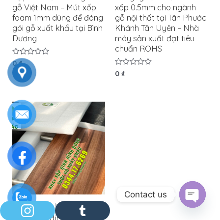
gỗ Việt Nam – Mút xốp
xốp 0.5mm cho ngành
foam 1mm dùng để đóng
gỗ nội thất tại Tân Phước
gói gỗ xuất khẩu tại Bình
Khánh Tân Uyên – Nhà
Dương
máy sản xuất đạt tiêu
chuẩn ROHS
Được
0
₫
xếp
Được
0
₫
hạng
xếp
0
hạng
5
0
sao
5
sao
Contact us
Mút xốp định hình
OPEN C
Khay xốp định hình đựng