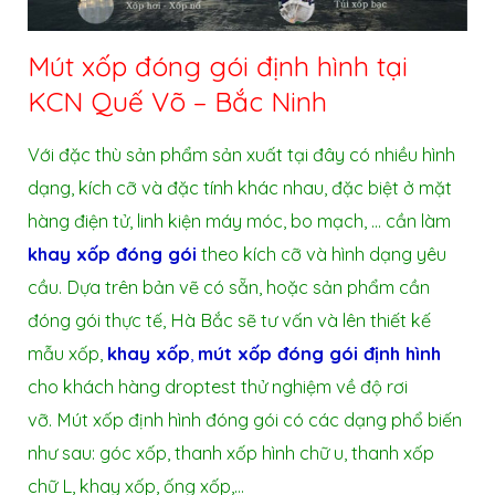
Mút xốp đóng gói định hình tại
KCN Quế Võ – Bắc Ninh
Với đặc thù sản phẩm sản xuất tại đây có nhiều hình
dạng, kích cỡ và đặc tính khác nhau, đặc biệt ở mặt
hàng điện tử, linh kiện máy móc, bo mạch, … cần làm
khay xốp đóng gói
theo kích cỡ và hình dạng yêu
cầu. Dựa trên bản vẽ có sẵn, hoặc sản phẩm cần
đóng gói thực tế, Hà Bắc sẽ tư vấn và lên thiết kế
mẫu xốp,
khay xốp
,
mút xốp đóng gói định hình
cho khách hàng droptest thử nghiệm về độ rơi
vỡ.
Mút xốp định hình đóng gói có các dạng phổ biến
như sau: góc xốp, thanh xốp hình chữ u, thanh xốp
chữ L, khay xốp, ống xốp,…