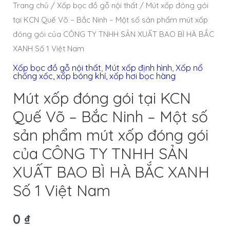
Trang chủ
/
Xốp bọc đồ gỗ nội thất
/ Mút xốp đóng gói
tại KCN Quế Võ – Bắc Ninh – Một số sản phẩm mút xốp
đóng gói của CÔNG TY TNHH SẢN XUẤT BAO BÌ HÀ BẮC
XANH Số 1 Việt Nam
Xốp bọc đồ gỗ nội thất
,
Mút xốp định hình
,
Xốp nổ
chống xốc, xốp bóng khí, xốp hơi bọc hàng
Mút xốp đóng gói tại KCN
Quế Võ – Bắc Ninh – Một số
sản phẩm mút xốp đóng gói
của CÔNG TY TNHH SẢN
XUẤT BAO BÌ HÀ BẮC XANH
Số 1 Việt Nam
0
₫