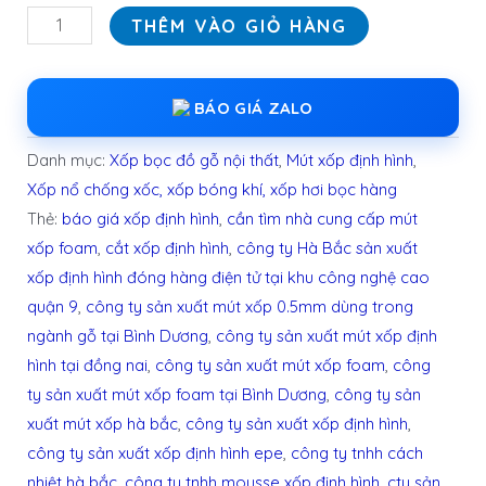
THÊM VÀO GIỎ HÀNG
BÁO GIÁ ZALO
Danh mục:
Xốp bọc đồ gỗ nội thất
,
Mút xốp định hình
,
Xốp nổ chống xốc, xốp bóng khí, xốp hơi bọc hàng
Thẻ:
báo giá xốp định hình
,
cần tìm nhà cung cấp mút
xốp foam
,
cắt xốp định hình
,
công ty Hà Bắc sản xuất
xốp định hình đóng hàng điện tử tại khu công nghệ cao
quận 9
,
công ty sản xuất mút xốp 0.5mm dùng trong
ngành gỗ tại Bình Dương
,
công ty sản xuất mút xốp định
hình tại đồng nai
,
công ty sản xuất mút xốp foam
,
công
ty sản xuất mút xốp foam tại Bình Dương
,
công ty sản
xuất mút xốp hà bắc
,
công ty sản xuất xốp định hình
,
công ty sản xuất xốp định hình epe
,
công ty tnhh cách
nhiệt hà bắc
,
công ty tnhh mousse xốp định hình
,
cty sản