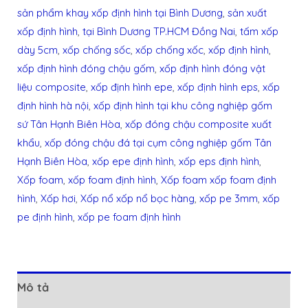
sản phẩm khay xốp định hình tại Bình Dương
,
sản xuất
xốp định hình
,
tại Bình Dương TP.HCM Đồng Nai
,
tấm xốp
dày 5cm
,
xốp chống sốc
,
xốp chống xốc
,
xốp định hình
,
xốp định hình đóng chậu gốm
,
xốp định hình đóng vật
liệu composite
,
xốp định hình epe
,
xốp định hình eps
,
xốp
định hình hà nội
,
xốp định hình tại khu công nghiệp gốm
sứ Tân Hạnh Biên Hòa
,
xốp đóng chậu composite xuất
khẩu
,
xốp đóng chậu đá tại cụm công nghiệp gốm Tân
Hạnh Biên Hòa
,
xốp epe định hình
,
xốp eps định hình
,
Xốp foam
,
xốp foam định hình
,
Xốp foam xốp foam định
hình
,
Xốp hơi
,
Xốp nổ xốp nổ bọc hàng
,
xốp pe 3mm
,
xốp
pe định hình
,
xốp pe foam định hình
Mô tả