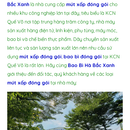
Bắc Xanh
là nhà cung cấp
mút xốp đóng gói
cho
nhiều khu công nghiệp lớn tại đây, tiêu biểu là KCN
Quế Võ nơi tập trung hàng trăm công ty, nhà máy
sản xuất hàng điện tử, linh kiện, phụ tùng, máy móc,
bao bì và chế biến thực phẩm. Dây chuyền sản xuất
liên tục và sản lượng sản xuất lớn nên nhu cầu sử
dụng
mút xốp đóng gói
,
bao bì đóng gói
tại KCN
Quế Võ là rất lớn. Hãy cùng
Bao Bì Hà Bắc Xanh
giới thiệu đến đối tác, quý khách hàng về các loại
mút xốp đóng gói
tại nhà máy: