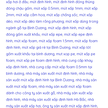
xốp hơi ở đâu
,
mút định hình
,
mút định hình đóng thùng
đóng chậu gốm
,
mút xốp 0.5mm
,
mút xốp 1mm
,
mút xốp
2mm
,
mút xốp cắm hoa
,
mút xốp chống sốc
,
mút xốp
dẻo
,
mút xốp dẻo làm rồng phượng
,
mút xốp dùng trong
ngành gỗ tại Bình Dương
,
mút xốp định hình
,
mút xốp
đóng gốm xuất khẩu
,
mút xốp epe
,
mút xốp epe định
hình
,
mút xốp foam
,
mút xốp foam 1.5mm
,
mút xốp foam
định hình
,
mút xốp giá rẻ tại Bình Dương
,
mút xốp lót
gốm xuất khẩu tại bình dương
,
mut xop pe
,
mút xốp pe
foam
,
mút xốp pe foam định hình
,
nhà cung cấp khay
xốp định hình
,
nhà cung cấp mút xốp foam 0.5mm tại
bình dương
,
nhà máy sản xuất mút định hình
,
nhà máy
sản xuất mút xốp định hình tại Bình Dương
,
nhà máy sản
xuất mút xốp foam
,
nhà máy sản xuất mút xốp foam
dành cho công ty sản xuất gỗ
,
nhà máy sản xuất xốp
định hình
,
nhà máy sản xuất xốp định hình Hà Bắc
,
nhà
máy sản xuất xốp hơi
,
ông ty sản xuất mút xốp định hình
,