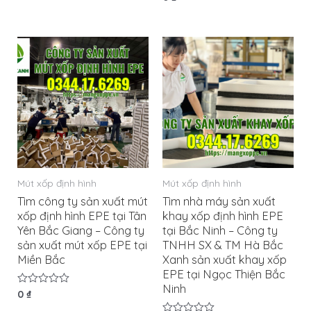
xếp
hạng
0
5
sao
Mút xốp định hình
Mút xốp định hình
Tìm công ty sản xuất mút
Tìm nhà máy sản xuất
xốp định hình EPE tại Tân
khay xốp định hình EPE
Yên Bắc Giang – Công ty
tại Bắc Ninh – Công ty
sản xuất mút xốp EPE tại
TNHH SX & TM Hà Bắc
Miền Bắc
Xanh sản xuất khay xốp
EPE tại Ngọc Thiện Bắc
Ninh
Được
0
₫
xếp