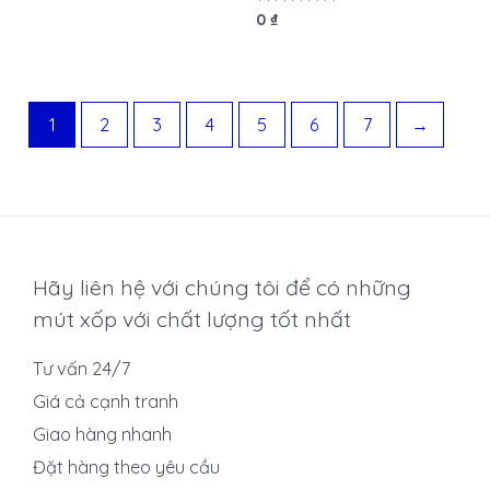
hạng
0
Được
0
₫
5
xếp
sao
hạng
0
5
sao
1
2
3
4
5
6
7
→
Hãy liên hệ với chúng tôi để có những
mút xốp với chất lượng tốt nhất
Tư vấn 24/7
Giá cả cạnh tranh
Giao hàng nhanh
Đặt hàng theo yêu cầu