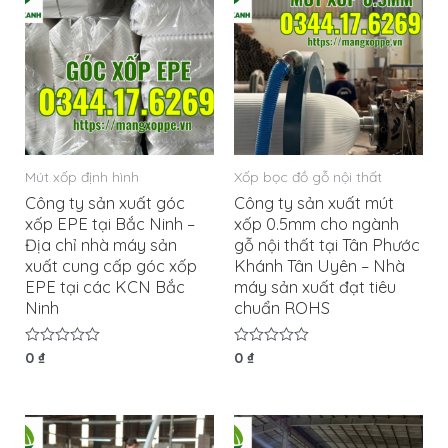
Mút xốp định hình
Xốp bọc đồ gỗ nội thất
Công ty sản xuất góc
Công ty sản xuất mút
xốp EPE tại Bắc Ninh –
xốp 0.5mm cho ngành
Địa chỉ nhà máy sản
gỗ nội thất tại Tân Phước
xuất cung cấp góc xốp
Khánh Tân Uyên – Nhà
EPE tại các KCN Bắc
máy sản xuất đạt tiêu
Ninh
chuẩn ROHS
Được
0
₫
Được
0
₫
xếp
xếp
hạng
hạng
0
0
5
5
sao
sao