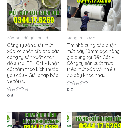
Xốp bọc đồ gỗ nội thất
Màng PE FOAM
Công ty sản xuất mút
Tìm nhà cung cấp cuộn
xốp lót chén dĩa cho các
mút dày 10mm bọc hàng
công ty sản xuất chén
gia dụng tại Bến Cát –
đồ sứ tại TPHCM – Nhận
Công ty sản xuất trực
cắt tấm theo kích thước
triếp mút xốp với nhiều
yêu cầu – Giải pháp bảo
độ dày khác nhau
vệ tối ưu
Được
0
₫
xếp
Được
0
₫
hạng
xếp
0
hạng
5
0
sao
5
sao