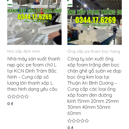
Mút xốp định hình
Ống xốp pe foam bọc hàng
Nhà máy sản xuất thanh
Công ty sản xuất ống
nẹp góc pe foam chữ L
xốp foam trắng đen bọc
tại KCN Đình Trám Bắc
chân ghế gỗ sườn xe đạp
Ninh – Cung cấp số
bọc ống kim loại tại
lượng lớn thanh xốp L
Thuận An Bình Dương –
theo hình dạng yêu cầu
Cung cấp các loại ống
xốp foam đen đường
kính 15mm 20mm 25mm
Được
0
₫
30mm 40mm 50mm
xếp
hạng
60mm
0
5
sao
Được
0
₫