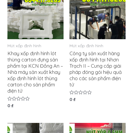
Mút xốp định hình
Mút xốp định hình
Khay xốp định hình lót
Công ty sản xuất hàng
thùng carton đựng sản
xốp định hình tại Nhơn
phẩm tại KCN Đồng An –
Trạch II – Cung cấp giải
Nhà máy sản xuất khay
pháp đóng gói hiệu quả
xốp định hình lót thùng
cho các sản phẩm điện
carton cho sản phẩm
tử
điện tử
Được
0
₫
xếp
Được
0
₫
hạng
xếp
0
hạng
5
0
sao
5
sao