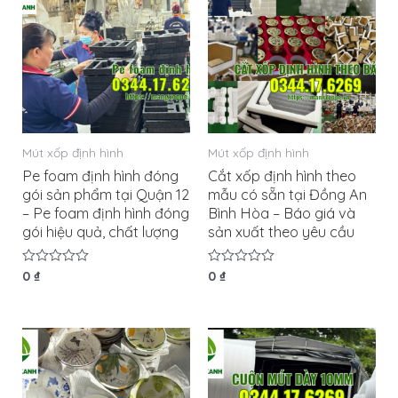
Mút xốp định hình
Mút xốp định hình
Pe foam định hình đóng
Cắt xốp định hình theo
gói sản phẩm tại Quận 12
mẫu có sẵn tại Đồng An
– Pe foam định hình đóng
Bình Hòa – Báo giá và
gói hiệu quả, chất lượng
sản xuất theo yêu cầu
Được
0
₫
Được
0
₫
xếp
xếp
hạng
hạng
0
0
5
5
sao
sao