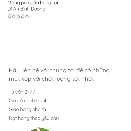
Màng pe quấn hàng tại
Dĩ An Bình Dương
Được
xếp
hạng
0
5
sao
Hãy liên hệ với chúng tôi để có những
mút xốp với chất lượng tốt nhất
Tư vấn 24/7
Giá cả cạnh tranh
Giao hàng nhanh
Đặt hàng theo yêu cầu