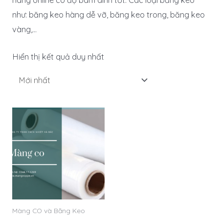
hàng online có độ bám dính tốt. Các loại băng keo
như: băng keo hàng dễ vỡ, băng keo trong, băng keo
vàng,…
Hiển thị kết quả duy nhất
Màng CO và Băng Keo