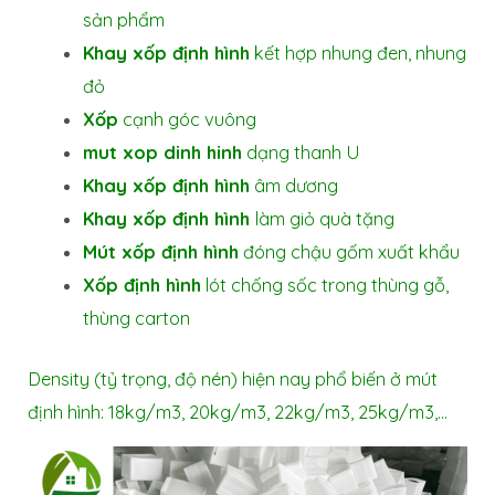
sản phẩm
Khay xốp định hình
kết hợp nhung đen, nhung
đỏ
Xốp
cạnh góc vuông
mut xop dinh hinh
dạng thanh U
Khay xốp định hình
âm dương
Khay xốp định hình
làm giỏ quà tặng
Mút xốp định hình
đóng chậu gốm xuất khẩu
Xốp định hình
lót chống sốc trong thùng gỗ,
thùng carton
Density (tỷ trọng, độ nén) hiện nay phổ biến ở mút
định hình: 18kg/m3, 20kg/m3, 22kg/m3, 25kg/m3,…