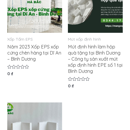
Xốp Tấm EPS
Mút xốp định hình
Năm 2023 Xốp EPS xốp
Mút định hình làm hộp
cứng chèn hàng tại Dĩ An
quà tặng tại Bình Dương
– Bình Dương
– Công ty sản xuất mút
xốp định hình EPE số 1 tại
Bình Dương
Được
0
₫
xếp
hạng
0
Được
0
₫
5
xếp
sao
hạng
0
5
sao