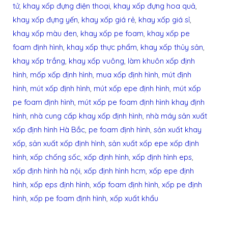
tử
,
khay xốp đựng điện thoại
,
khay xốp đựng hoa quả
,
khay xốp đựng yến
,
khay xốp giá rẻ
,
khay xốp giá sỉ
,
khay xốp màu đen
,
khay xốp pe foam
,
khay xốp pe
foam định hình
,
khay xốp thực phẩm
,
khay xốp thủy sản
,
khay xốp trắng
,
khay xốp vuông
,
làm khuôn xốp định
hình
,
mốp xốp định hình
,
mua xốp định hình
,
mút định
hình
,
mút xốp định hình
,
mút xốp epe định hình
,
mút xốp
pe foam định hình
,
mút xốp pe foam định hình khay định
hình
,
nhà cung cấp khay xốp định hình
,
nhà máy sản xuất
xốp định hình Hà Bắc
,
pe foam định hình
,
sản xuất khay
xốp
,
sản xuất xốp định hình
,
sản xuất xốp epe xốp định
hình
,
xốp chống sốc
,
xốp định hình
,
xốp định hình eps
,
xốp định hình hà nội
,
xốp định hình hcm
,
xốp epe định
hình
,
xốp eps định hình
,
xốp foam định hình
,
xốp pe định
hình
,
xốp pe foam định hình
,
xốp xuất khẩu