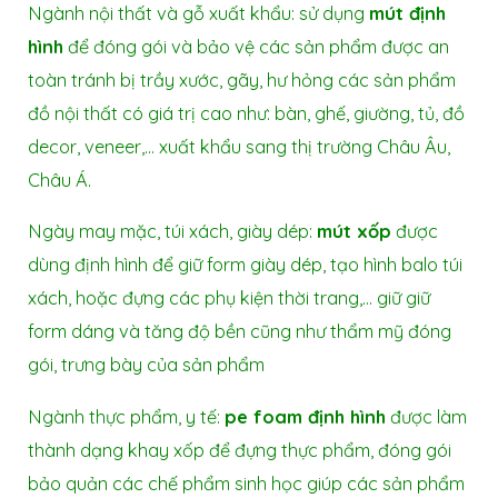
Ngành nội thất và gỗ xuất khẩu: sử dụng
mút định
hình
để đóng gói và bảo vệ các sản phẩm được an
toàn tránh bị trầy xước, gãy, hư hỏng các sản phẩm
đồ nội thất có giá trị cao như: bàn, ghế, giường, tủ, đồ
decor, veneer,… xuất khẩu sang thị trường Châu Âu,
Châu Á.
Ngày may mặc, túi xách, giày dép:
mút xốp
được
dùng định hình để giữ form giày dép, tạo hình balo túi
xách, hoặc đựng các phụ kiện thời trang,… giữ giữ
form dáng và tăng độ bền cũng như thẩm mỹ đóng
gói, trưng bày của sản phẩm
Ngành thực phẩm, y tế:
pe foam định hình
được làm
thành dạng khay xốp để đựng thực phẩm, đóng gói
bảo quản các chế phẩm sinh học giúp các sản phẩm