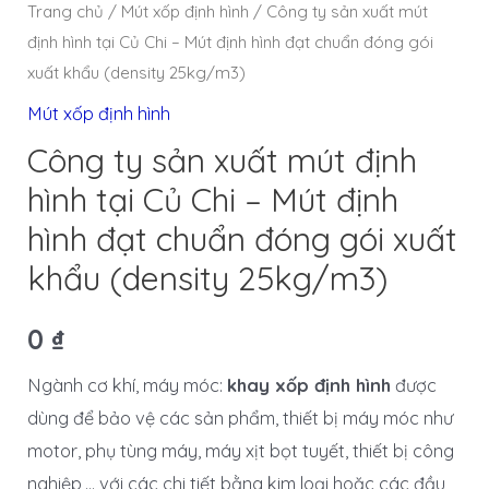
Trang chủ
/
Mút xốp định hình
/ Công ty sản xuất mút
định hình tại Củ Chi – Mút định hình đạt chuẩn đóng gói
xuất khẩu (density 25kg/m3)
Mút xốp định hình
Công ty sản xuất mút định
hình tại Củ Chi – Mút định
hình đạt chuẩn đóng gói xuất
khẩu (density 25kg/m3)
0
₫
Ngành cơ khí, máy móc:
khay xốp định hình
được
dùng để bảo vệ các sản phẩm, thiết bị máy móc như
motor, phụ tùng máy, máy xịt bọt tuyết, thiết bị công
nghiệp,… với các chi tiết bằng kim loại hoặc các đầu