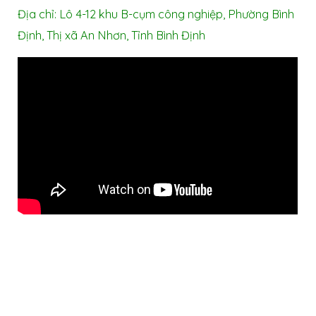
Địa chỉ: Lô 4-12 khu B-cụm công nghiệp, Phường Bình
Định, Thị xã An Nhơn, Tỉnh Bình Định