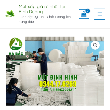
Mút xốp giá rẻ nhất tại
Bình Dương
Luôn đặt Uy Tín - Chất Lượng lên
hàng đầu