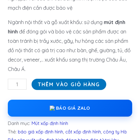
mạch điện cần được bảo vệ
Ngành nội thất và gỗ xuất khẩu: sử dụng
mút định
hình
để đóng gói và bảo vệ các sản phẩm được an
toàn tránh bị trầy xước, gãy, hư hỏng các sản phẩm
đồ nội thất có giá trị cao như: bàn, ghế, giường, tủ, đồ
decor, veneer,… xuất khẩu sang thị trường Châu Âu,
Châu Á.
THÊM VÀO GIỎ HÀNG
BÁO GIÁ ZALO
Danh mục:
Mút xốp định hình
Thẻ:
báo giá xốp định hình
,
cắt xốp định hình
,
công ty Hà