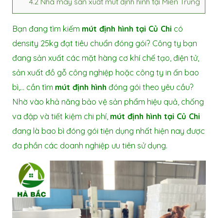
4.2
Nhà máy sản xuất mút định hình tại Miền Trung
Bạn đang tìm kiếm
mút định hình tại Củ Chi
có
density 25kg đạt tiêu chuẩn đóng gói? Công ty bạn
đang sản xuất các mặt hàng cơ khí chế tạo, điện tử,
sản xuất đồ gỗ công nghiệp hoặc công ty in ấn bao
bì,… cần tìm
mút định hình
đóng gói theo yêu cầu?
Nhờ vào khả năng bảo vệ sản phẩm hiệu quả, chống
va đập và tiết kiệm chi phí,
mút định hình tại Củ Chi
đang là bao bì đóng gói tiện dụng nhất hiện nay được
đa phần các doanh nghiệp ưu tiên sử dụng.