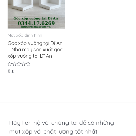
Mút xốp định hình
Góc xốp vuông tại Dĩ An
– Nhà máy sản xuất góc
xốp vuông tại Dĩ An
Được
0
₫
xếp
hạng
0
5
sao
Hãy liên hệ với chúng tôi để có những
mút xốp với chất lượng tốt nhất