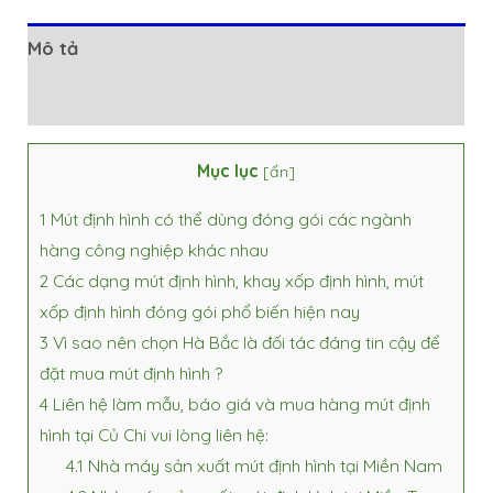
Mô tả
Đánh giá (0)
Mục lục
[
ẩn
]
1
Mút định hình có thể dùng đóng gói các ngành
hàng công nghiệp khác nhau
2
Các dạng mút định hình, khay xốp định hình, mút
xốp định hình đóng gói phổ biến hiện nay
3
Vì sao nên chọn Hà Bắc là đối tác đáng tin cậy để
đặt mua mút định hình ?
4
Liên hệ làm mẫu, báo giá và mua hàng mút định
hình tại Củ Chi vui lòng liên hệ:
4.1
Nhà máy sản xuất mút định hình tại Miền Nam