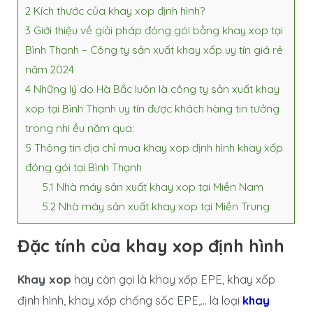
2
Kích thước của khay xop định hình?
3
Giới thiệu về giải pháp đóng gói bằng khay xop tại
Bình Thạnh – Công ty sản xuất khay xốp uy tín giá rẻ
năm 2024
4
Những lý do Hà Bắc luôn là công ty sản xuất khay
xop tại Bình Thạnh uy tín được khách hàng tin tưởng
trong nhi ều năm qua:
5
Thông tin địa chỉ mua khay xop định hình khay xốp
đóng gói tại Bình Thạnh
5.1
Nhà máy sản xuất khay xop tại Miền Nam
5.2
Nhà máy sản xuất khay xop tại Miền Trung
Đặc tính của khay xop định hình
Khay xop
hay còn gọi là khay xốp EPE, khay xốp
định hình, khay xốp chống sốc EPE,… là loại
khay