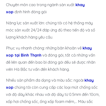
Chuyên môn cao trong ngành sản xuất
khay
xop
định hình đóng gói
Năng lực sản xuất lớn: chúng tôi có hệ thống máy
móc sản xuất 24/24 đáp ứng đủ theo tiến độ và số
lượng khách hàng yêu cầu.
Phục vụ nhanh chóng: những băn khoăn về
khay
xop tại Bình Thạnh
và đóng gói, tất cả những vấn
đề liên quan đến bao bì đóng gói đều sẽ được nhân
viên Hà Bắc tư vấn đến khách hàng.
Nhiều sản phẩm đa dạng và màu sắc: ngoài
khay
xop
chúng tôi còn cung cấp các loại mút chống sốc
với độ dày khác nhau với độ dày từ 0.5mm đến 10cm,
xốp hơi chống sốc, ống xốp foam mềm,… Màu sắc