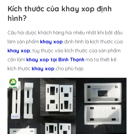
Kích thước của khay xop định
hình?
Câu hỏi được khách hàng hỏi nhiều nhất khi bắt đầu
làm sản phẩm
khay xop
định hình là kích thước của
khay xop
, tùy thuộc vào kích thước của sản phẩm
cần làm
khay xop tại Bình Thạnh
mà ta thiết kế
kích thước
khay xop
cho phù hợp.