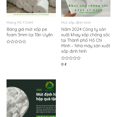
Màng PE FOAM
Mút xốp định hình
Bảng giá mút xốp pe
Năm 2024 Công ty sản
foam 3mm tại Tân Uyên
xuất khay xốp chống sốc
tại Thành phố Hồ Chí
Minh – Nhà máy sản xuất
Được
xốp định hình
xếp
hạng
0
5
Được
0
₫
sao
xếp
hạng
0
5
sao