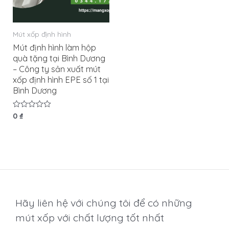
Mút xốp định hình
Mút định hình làm hộp
quà tặng tại Bình Dương
– Công ty sản xuất mút
xốp định hình EPE số 1 tại
Bình Dương
Được
0
₫
xếp
hạng
0
5
sao
Hãy liên hệ với chúng tôi để có những
mút xốp với chất lượng tốt nhất