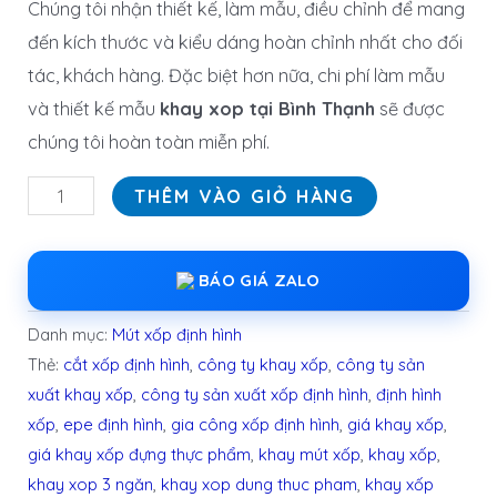
Chúng tôi nhận thiết kế, làm mẫu, điều chỉnh để mang
đến kích thước và kiểu dáng hoàn chỉnh nhất cho đối
tác, khách hàng. Đặc biệt hơn nữa, chi phí làm mẫu
và thiết kế mẫu
khay xop tại Bình Thạnh
sẽ được
chúng tôi hoàn toàn miễn phí.
THÊM VÀO GIỎ HÀNG
BÁO GIÁ ZALO
Danh mục:
Mút xốp định hình
Thẻ:
cắt xốp định hình
,
công ty khay xốp
,
công ty sản
xuất khay xốp
,
công ty sản xuất xốp định hình
,
định hình
xốp
,
epe định hình
,
gia công xốp định hình
,
giá khay xốp
,
giá khay xốp đựng thực phẩm
,
khay mút xốp
,
khay xốp
,
khay xop 3 ngăn
,
khay xop dung thuc pham
,
khay xốp