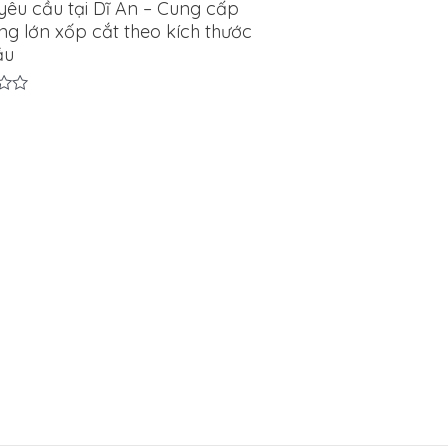
yêu cầu tại Dĩ An – Cung cấp
ng lớn xốp cắt theo kích thước
ầu