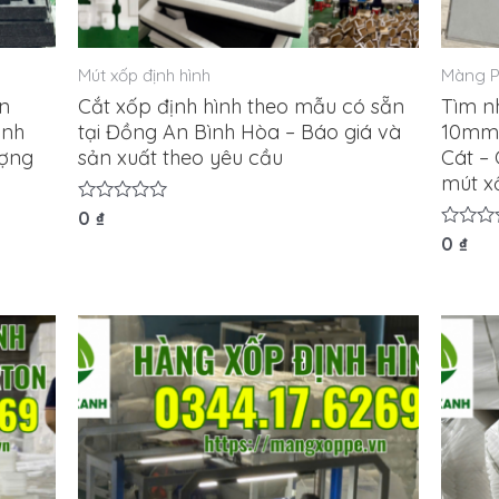
Mút xốp định hình
Màng 
ản
Cắt xốp định hình theo mẫu có sẵn
Tìm n
ịnh
tại Đồng An Bình Hòa – Báo giá và
10mm 
ượng
sản xuất theo yêu cầu
Cát – 
mút x
Được
0
₫
xếp
Được
0
₫
hạng
xếp
0
hạng
5
0
sao
5
sao