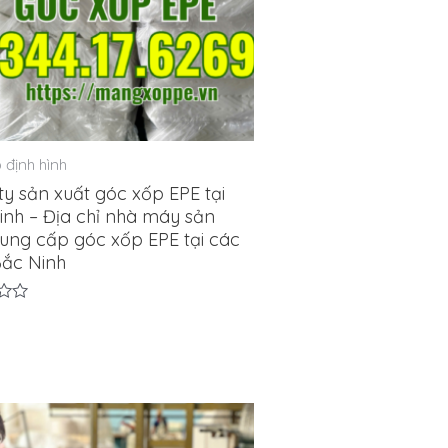
 định hình
y sản xuất góc xốp EPE tại
inh – Địa chỉ nhà máy sản
cung cấp góc xốp EPE tại các
ắc Ninh