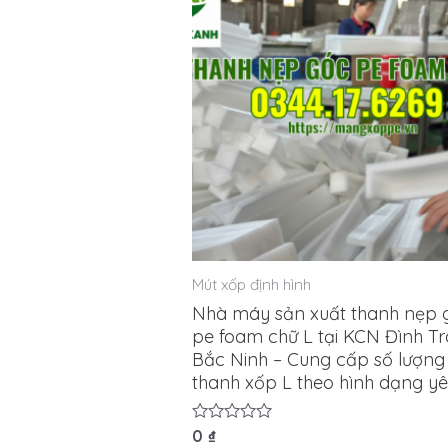
Mút xốp định hình
Nhà máy sản xuất thanh nẹp 
pe foam chữ L tại KCN Đình T
Bắc Ninh – Cung cấp số lượng
thanh xốp L theo hình dạng y
Được
0
₫