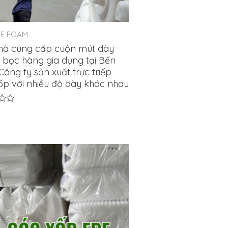
PE FOAM
hà cung cấp cuộn mút dày
bọc hàng gia dụng tại Bến
Công ty sản xuất trực triếp
ốp với nhiều độ dày khác nhau