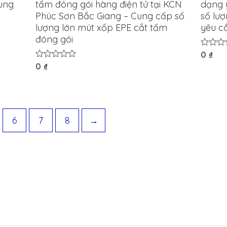
Cung
tấm đóng gói hàng điện tử tại KCN
dạng 
Phúc Sơn Bắc Giang – Cung cấp số
số lượ
lượng lớn mút xốp EPE cắt tấm
yêu c
đóng gói
Được
0
₫
xếp
Được
0
₫
hạng
xếp
0
hạng
5
0
sao
5
sao
6
7
8
→