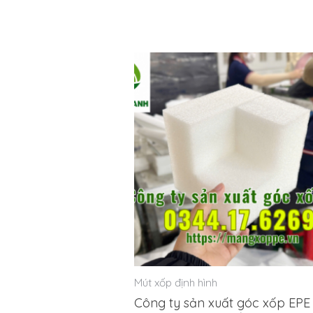
xếp
hạng
0
5
sao
Mút xốp định hình
Công ty sản xuất góc xốp EPE