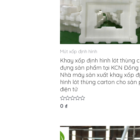
Mút xốp định hình
Khay xốp định hình lót thùng 
đựng sản phẩm tại KCN Đồng 
Nhà máy sản xuất khay xốp đ
hình lót thùng carton cho sả
điện tử
Được
0
₫
xếp
hạng
0
5
sao