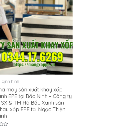
 định hình
hà máy sản xuất khay xốp
ình EPE tại Bắc Ninh – Công ty
SX & TM Hà Bắc Xanh sản
khay xốp EPE tại Ngọc Thiện
inh