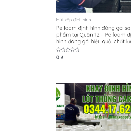
Mút xốp định hình
Pe foam định hình đóng gói s
phẩm tại Quận 12 – Pe foam đ
hình đóng gói hiệu quả, chất l
Được
0
₫
xếp
hạng
0
5
sao