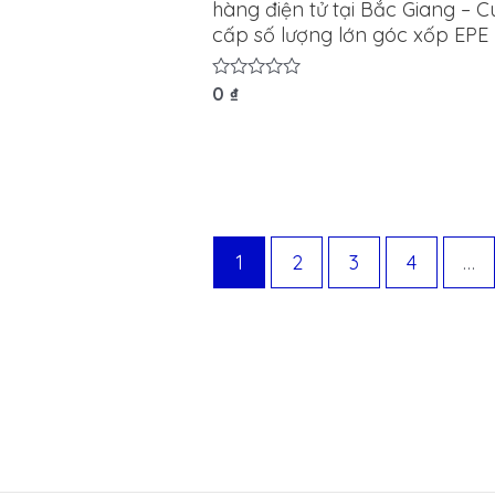
hàng điện tử tại Bắc Giang – 
cấp số lượng lớn góc xốp EPE
Được
0
₫
xếp
hạng
0
5
sao
1
2
3
4
…