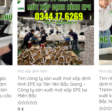
Mút xốp định hình
Mút xốp
góc
Tìm công ty sản xuất mút xốp định
Tìm n
rám
hình EPE tại Tân Yên Bắc Giang –
định h
 lớn
Công ty sản xuất mút xốp EPE tại
TNHH 
êu cầu
Miền Bắc
xuất 
Bắc N
Được
0
₫