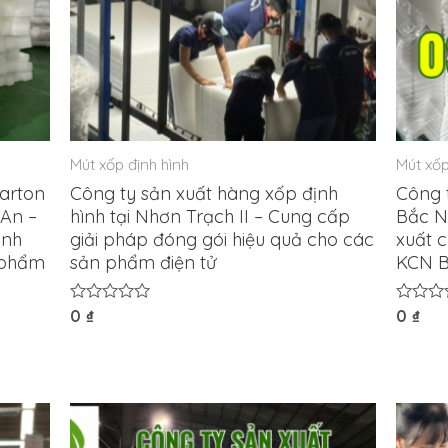
Mút xốp định hình
Mút xốp
carton
Công ty sản xuất hàng xốp định
Công t
An –
hình tại Nhơn Trạch II – Cung cấp
Bắc N
ịnh
giải pháp đóng gói hiệu quả cho các
xuất 
n phẩm
sản phẩm điện tử
KCN B
Được
0
₫
Được
0
₫
xếp
xếp
hạng
hạng
0
0
5
5
sao
sao