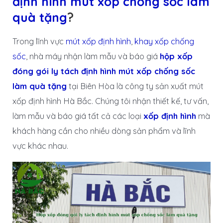
định hình mút xốp chống sốc làm
quà tặng
?
Trong lĩnh vực
mút xốp định hình
,
khay xốp chống
sốc
, nhà máy nhận làm mẫu và báo giá
hộp xốp
đóng gói ly tách định hình mút xốp chống sốc
làm quà tặng
tại Biên Hòa là công ty sản xuất mút
xốp định hình Hà Bắc. Chúng tôi nhận thiết kế, tư vấn,
làm mẫu và báo giá tất cả các loại
xốp định hình
mà
khách hàng cần cho nhiều dòng sản phẩm và lĩnh
vực khác nhau.