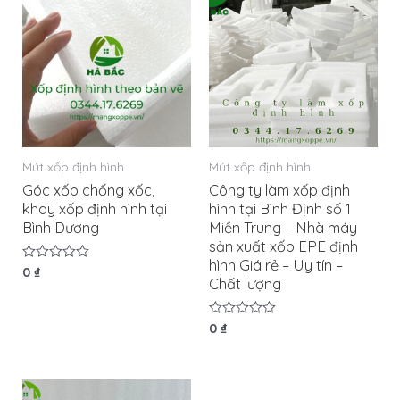
Mút xốp định hình
Mút xốp định hình
Góc xốp chống xốc,
Công ty làm xốp định
khay xốp định hình tại
hình tại Bình Định số 1
Bình Dương
Miền Trung – Nhà máy
sản xuất xốp EPE định
hình Giá rẻ – Uy tín –
Được
0
₫
Chất lượng
xếp
hạng
0
5
Được
0
₫
sao
xếp
hạng
0
5
sao