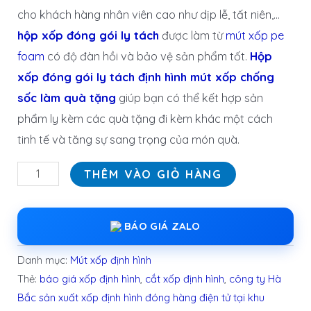
cho khách hàng nhân viên cao như dịp lễ, tất niên,…
hộp xốp đóng gói ly tách
được làm từ
mút xốp pe
foam
có độ đàn hồi và bảo vệ sản phẩm tốt.
Hộp
xốp đóng gói ly tách định hình mút xốp chống
sốc làm quà tặng
giúp bạn có thể kết hợp sản
phẩm ly kèm các quà tặng đi kèm khác một cách
tinh tế và tăng sự sang trọng của món quà.
THÊM VÀO GIỎ HÀNG
BÁO GIÁ ZALO
Danh mục:
Mút xốp định hình
Thẻ:
báo giá xốp định hình
,
cắt xốp định hình
,
công ty Hà
Bắc sản xuất xốp định hình đóng hàng điện tử tại khu