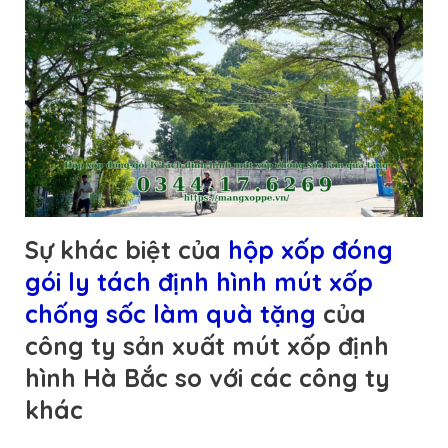
Sự khác biệt của
hộp xốp đóng
gói ly tách định hình mút xốp
chống sốc làm quà tặng
của
công ty sản xuất mút xốp định
hình Hà Bắc so với các công ty
khác