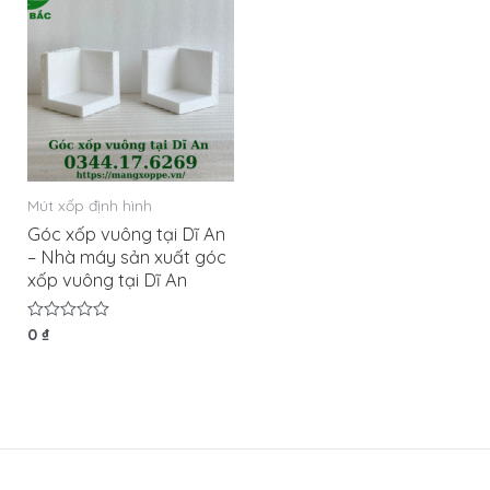
Mút xốp định hình
Góc xốp vuông tại Dĩ An
– Nhà máy sản xuất góc
xốp vuông tại Dĩ An
Được
0
₫
xếp
hạng
0
5
sao