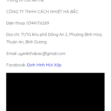
Thông tin cần liên hệ:
CÔNG TY TNHH CÁCH NHIỆT HÀ BẮC
Điện thoại: 0344.17.6269
Địa chỉ: 71/1G khu phố Đồng An 2, Phường Bình Hòa,
Thuận An, Bình Dương
Email: uyenkthabac@gmail.com
Facebook:
Định Hình Mút Xốp