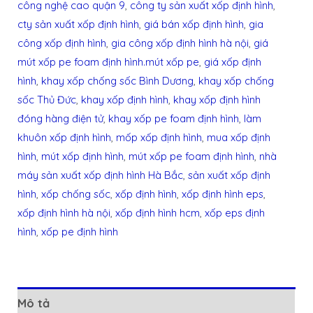
công nghệ cao quận 9
,
công ty sản xuất xốp định hình
,
cty sản xuất xốp định hình
,
giá bán xốp định hình
,
gia
công xốp định hình
,
gia công xốp định hình hà nội
,
giá
mút xốp pe foam định hình.mút xốp pe
,
giá xốp định
hình
,
khay xốp chống sốc Bình Dương
,
khay xốp chống
sốc Thủ Đức
,
khay xốp định hình
,
khay xốp định hình
đóng hàng điện tử
,
khay xốp pe foam định hình
,
làm
khuôn xốp định hình
,
mốp xốp định hình
,
mua xốp định
hình
,
mút xốp định hình
,
mút xốp pe foam định hình
,
nhà
máy sản xuất xốp định hình Hà Bắc
,
sản xuất xốp định
hình
,
xốp chống sốc
,
xốp định hình
,
xốp định hình eps
,
xốp định hình hà nội
,
xốp định hình hcm
,
xốp eps định
hình
,
xốp pe định hình
Mô tả