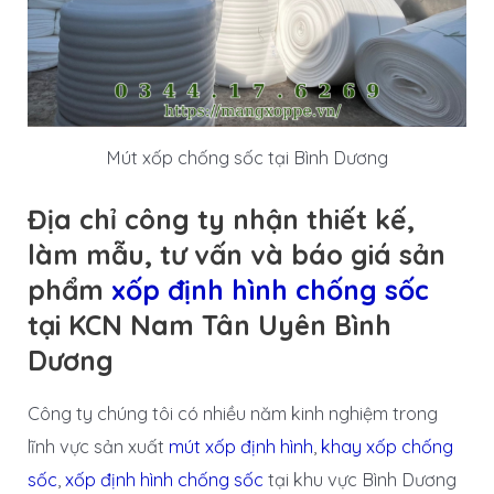
Mút xốp chống sốc tại Bình Dương
Địa chỉ công ty nhận thiết kế,
làm mẫu, tư vấn và báo giá sản
phẩm
xốp định hình chống sốc
tại KCN Nam Tân Uyên Bình
Dương
Công ty chúng tôi có nhiều năm kinh nghiệm trong
lĩnh vực sản xuất
mút xốp định hình
,
khay xốp chống
sốc
,
xốp định hình chống sốc
tại khu vực Bình Dương