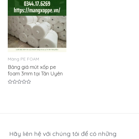
Màng PE FOAM
Bảng giá mút xốp pe
foam 3mm tại Tân Uyên
Được
xếp
hạng
0
5
sao
Hãy liên hệ với chúng tôi để có những