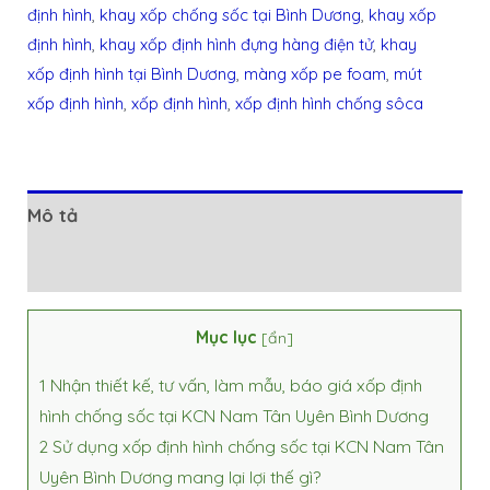
định hình
,
khay xốp chống sốc tại Bình Dương
,
khay xốp
định hình
,
khay xốp định hình đựng hàng điện tử
,
khay
xốp định hình tại Bình Dương
,
màng xốp pe foam
,
mút
xốp định hình
,
xốp định hình
,
xốp định hình chống sôca
Mô tả
Đánh giá (0)
Mục lục
[
ẩn
]
1
Nhận thiết kế, tư vấn, làm mẫu, báo giá xốp định
hình chống sốc tại KCN Nam Tân Uyên Bình Dương
2
Sử dụng xốp định hình chống sốc tại KCN Nam Tân
Uyên Bình Dương mang lại lợi thế gì?