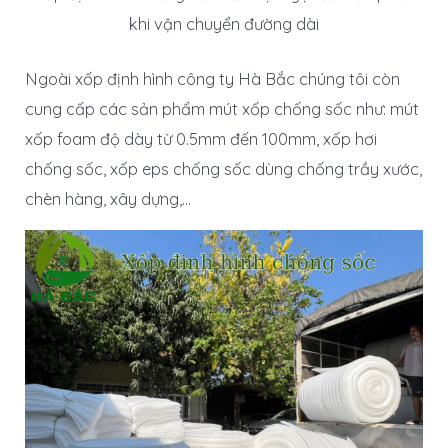
khi vận chuyển đường dài
Ngoài xốp định hình công ty Hà Bắc chúng tôi còn
cung cấp các sản phẩm mút xốp chống sốc như: mút
xốp foam độ dày từ 0.5mm đến 100mm, xốp hơi
chống sốc, xốp eps chống sốc dùng chống trầy xước,
chèn hàng, xây dựng,…