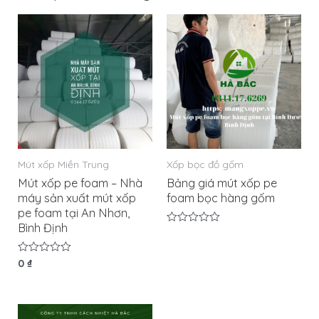
Mút xốp Miền Trung
Xốp bọc đồ gốm
Mút xốp pe foam – Nhà
Bảng giá mút xốp pe
máy sản xuất mút xốp
foam bọc hàng gốm
pe foam tại An Nhơn,
Bình Định
Được
xếp
hạng
Được
0
₫
0
xếp
5
hạng
sao
0
5
sao