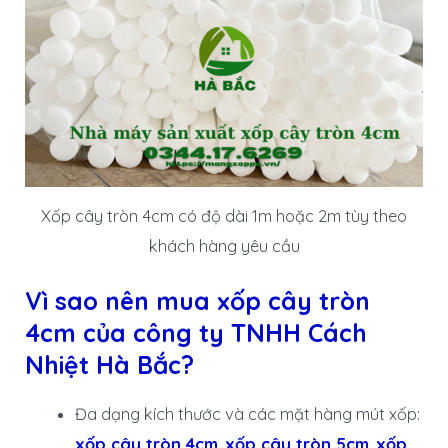
Xốp cây tròn 4cm có độ dài 1m hoặc 2m tùy theo
khách hàng yêu cầu
Vì sao nên mua xốp cây tròn
4cm của công ty TNHH Cách
Nhiệt Hà Bắc?
Đa dạng kích thước và các mặt hàng mút xốp:
xốp cây tròn 4cm
,
xốp cây tròn 5cm
,
xốp