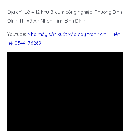
Địa chỉ: Lô 4-12 khu B-cụm công nghiệp, Phường Bình
Định, Thị xã An Nhơn, Tỉnh Bình Định
Youtube:
Nhà máy sản xuất xốp cây tròn 4cm – Liên
hệ: 0344.17.6269