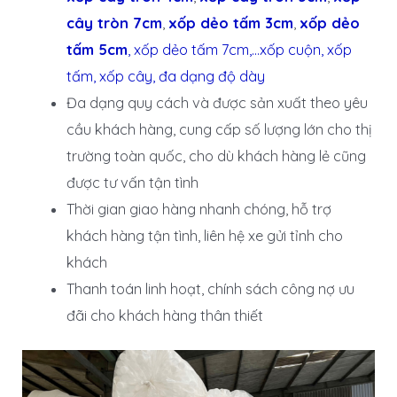
cây tròn 7cm
,
xốp dẻo tấm 3cm
,
xốp dẻo
tấm 5cm
, xốp dẻo tấm 7cm,…xốp cuộn, xốp
tấm, xốp cây, đa dạng độ dày
Đa dạng quy cách và được sản xuất theo yêu
cầu khách hàng, cung cấp số lượng lớn cho thị
trường toàn quốc, cho dù khách hàng lẻ cũng
được tư vấn tận tình
Thời gian giao hàng nhanh chóng, hỗ trợ
khách hàng tận tình, liên hệ xe gửi tỉnh cho
khách
Thanh toán linh hoạt, chính sách công nợ ưu
đãi cho khách hàng thân thiết