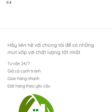
Được
0
₫
xếp
hạng
0
5
sao
Hãy liên hệ với chúng tôi để có những
mút xốp với chất lượng tốt nhất
Tư vấn 24/7
Giá cả cạnh tranh
Giao hàng nhanh
Đặt hàng theo yêu cầu