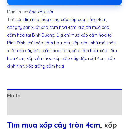
Danh mục:
ống xốp tròn
Thẻ:
cần tìm nhà máy cung cấp xốp cây trắng 4cm
,
công ty sản xuất xốp cắm hoa 4cm
,
địa chỉ mua xốp
cắm hoa tại Bình Dương
,
Địa chỉ mua xốp cắm hoa tại
Bình Định
,
mút xốp cắm hoa
,
mút xốp dẻo
,
nhà máy sản
xuất xốp cây tròn cắm hoa 4cm
,
xốp cắm hoa
,
xốp cắm
hoa 4cm
,
xốp cắm hoa sáp
,
xốp cây đặc ruột 4cm
,
xốp
định hình
,
xốp trắng cắm hoa
Mô tả
Đánh giá (0)
Tìm mua xốp cây tròn 4cm
, xốp