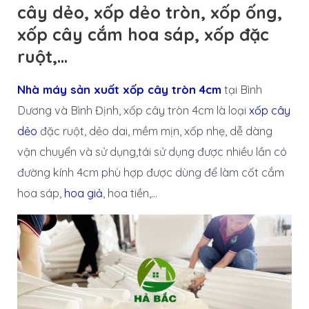
cây dẻo, xốp dẻo tròn, xốp ống,
xốp cây cắm hoa sáp, xốp đặc
ruột,…
Nhà máy sản xuất xốp cây tròn 4cm
tại Bình
Dương và Bình Định, xốp cây tròn 4cm là loại
xốp cây
dẻo
đặc ruột, dẻo dai, mềm mịn, xốp nhẹ, dễ dàng
vận chuyển và sử dụng,tái sử dụng được nhiều lần có
đường kính 4cm phù hợp được dùng để làm cốt cắm
hoa sáp,
hoa giả
, hoa tiền,…