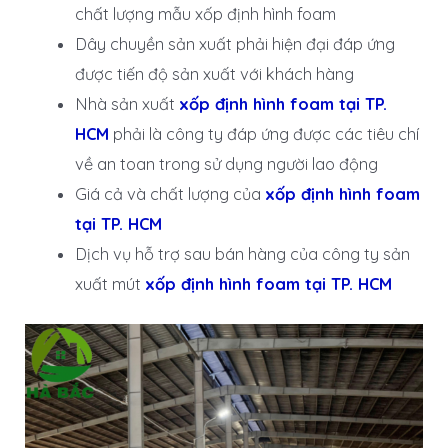
chất lượng mẫu xốp định hình foam
Dây chuyền sản xuất phải hiện đại đáp ứng
được tiến độ sản xuất với khách hàng
Nhà sản xuất
xốp định hình foam tại TP.
HCM
phải là công ty đáp ứng được các tiêu chí
về an toan trong sử dụng người lao động
Giá cả và chất lượng của
xốp định hình foam
tại TP. HCM
Dịch vụ hỗ trợ sau bán hàng của công ty sản
xuất mút
xốp định hình foam tại TP. HCM