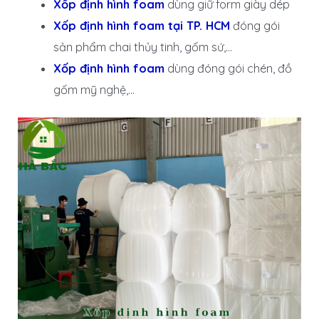
Xốp định hình foam
dùng giữ form giày dép
Xốp định hình foam tại TP. HCM
đóng gói
sản phẩm chai thủy tinh, gốm sứ,…
Xốp định hình foam
dùng đóng gói chén, đồ
gốm mỹ nghệ,…