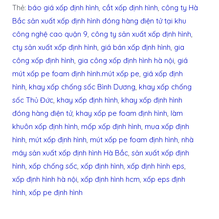
Thẻ:
báo giá xốp định hình
,
cắt xốp định hình
,
công ty Hà
Bắc sản xuất xốp định hình đóng hàng điện tử tại khu
công nghệ cao quận 9
,
công ty sản xuất xốp định hình
,
cty sản xuất xốp định hình
,
giá bán xốp định hình
,
gia
công xốp định hình
,
gia công xốp định hình hà nội
,
giá
mút xốp pe foam định hình.mút xốp pe
,
giá xốp định
hình
,
khay xốp chống sốc Bình Dương
,
khay xốp chống
sốc Thủ Đức
,
khay xốp định hình
,
khay xốp định hình
đóng hàng điện tử
,
khay xốp pe foam định hình
,
làm
khuôn xốp định hình
,
mốp xốp định hình
,
mua xốp định
hình
,
mút xốp định hình
,
mút xốp pe foam định hình
,
nhà
máy sản xuất xốp định hình Hà Bắc
,
sản xuất xốp định
hình
,
xốp chống sốc
,
xốp định hình
,
xốp định hình eps
,
xốp định hình hà nội
,
xốp định hình hcm
,
xốp eps định
hình
,
xốp pe định hình