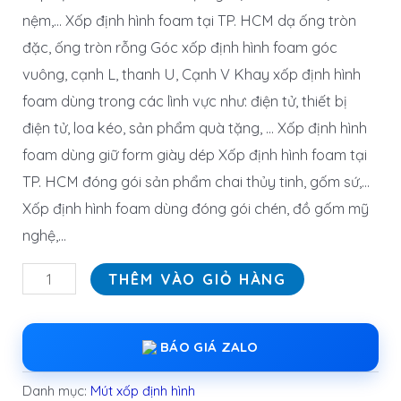
nệm,… Xốp định hình foam tại TP. HCM dạ ống tròn
đặc, ống tròn rỗng Góc xốp định hình foam góc
vuông, cạnh L, thanh U, Cạnh V Khay xốp định hình
foam dùng trong các lình vực như: điện tử, thiết bị
điện tử, loa kéo, sản phẩm quà tặng, … Xốp định hình
foam dùng giữ form giày dép Xốp định hình foam tại
TP. HCM đóng gói sản phẩm chai thủy tinh, gốm sứ,…
Xốp định hình foam dùng đóng gói chén, đồ gốm mỹ
nghệ,…
THÊM VÀO GIỎ HÀNG
BÁO GIÁ ZALO
Danh mục:
Mút xốp định hình