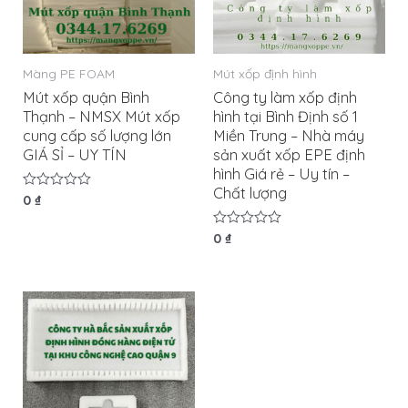
Màng PE FOAM
Mút xốp định hình
Mút xốp quận Bình
Công ty làm xốp định
Thạnh – NMSX Mút xốp
hình tại Bình Định số 1
cung cấp số lượng lớn
Miền Trung – Nhà máy
GIÁ SỈ – UY TÍN
sản xuất xốp EPE định
hình Giá rẻ – Uy tín –
Chất lượng
Được
0
₫
xếp
hạng
0
Được
0
₫
5
xếp
sao
hạng
0
5
sao