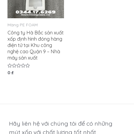
Màng PE FOAM
Công ty Hà Bắc sản xuất
xốp định hình đóng hàng
điện tử tại Khu công
nghệ cao Quận 9 – Nhà
máy sản xuất
Được
0
₫
xếp
hạng
0
5
sao
Hãy liên hệ với chúng tôi để có những
mút xốp với chất lượng tốt nhất