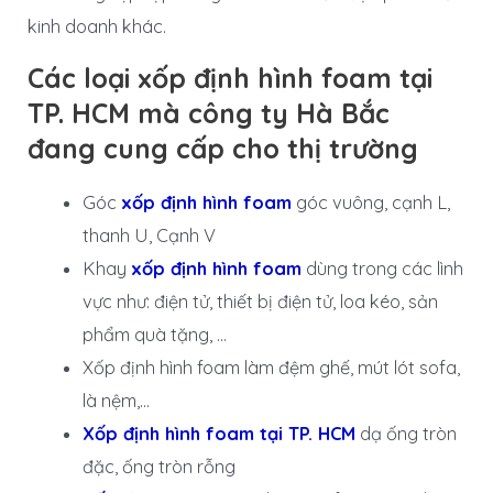
kinh doanh khác.
Các loại xốp định hình foam tại
TP. HCM mà công ty Hà Bắc
đang cung cấp cho thị trường
Góc
xốp định hình foam
góc vuông, cạnh L,
thanh U, Cạnh V
Khay
xốp định hình foam
dùng trong các lình
vực như: điện tử, thiết bị điện tử, loa kéo, sản
phẩm quà tặng, …
Xốp định hình foam làm đệm ghế, mút lót sofa,
là nệm,…
Xốp định hình foam tại TP. HCM
dạ ống tròn
đặc, ống tròn rỗng