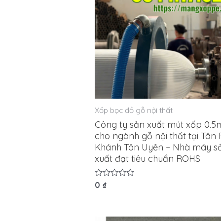
Xốp bọc đồ gỗ nội thất
Công ty sản xuất mút xốp 0.
cho ngành gỗ nội thất tại Tân
Khánh Tân Uyên – Nhà máy s
xuất đạt tiêu chuẩn ROHS
Được
0
₫
xếp
hạng
0
5
sao