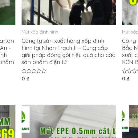
Mút xốp định hình
Mút xốp
carton
Công ty sản xuất hàng xốp định
Công t
An –
hình tại Nhơn Trạch II – Cung cấp
Bắc N
ịnh
giải pháp đóng gói hiệu quả cho các
xuất 
n phẩm
sản phẩm điện tử
KCN B
Được
0
₫
Được
0
₫
xếp
xếp
hạng
hạng
0
0
5
5
sao
sao