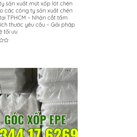
ty sản xuất mút xốp lót chén
ho các công ty sản xuất chén
 tại TPHCM – Nhận cắt tấm
ích thước yêu cầu – Giải pháp
 tối ưu