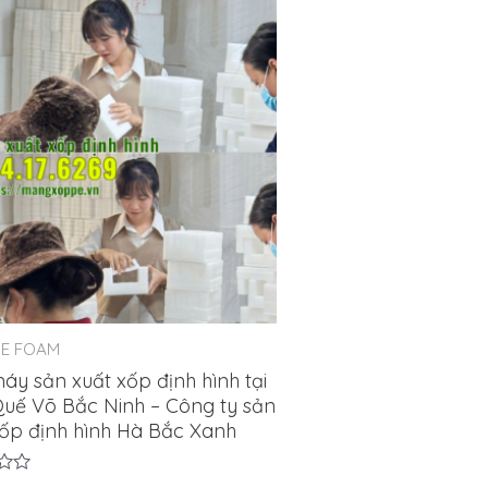
PE FOAM
áy sản xuất xốp định hình tại
uế Võ Bắc Ninh – Công ty sản
xốp định hình Hà Bắc Xanh