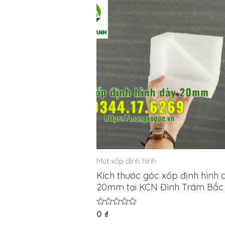
Mút xốp định hình
Kích thước góc xốp định hình 
20mm tại KCN Đình Trám Bắc
Được
0
₫
xếp