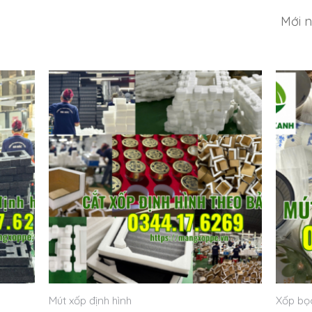
Mút xốp định hình
Xốp bọc