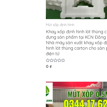
Mút xốp định hình
Khay xốp định hình lót thùng 
đựng sản phẩm tại KCN Đồng 
Nhà máy sản xuất khay xốp đ
hình lót thùng carton cho sả
điện tử
Được
0
₫
xếp
hạng
0
5
sao