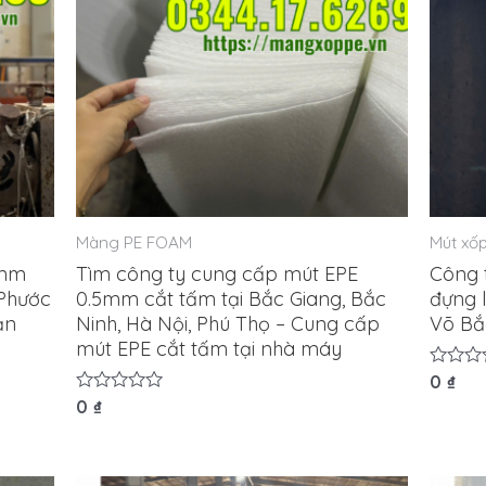
Màng PE FOAM
Mút xốp
5mm
Tìm công ty cung cấp mút EPE
Công 
 Phước
0.5mm cắt tấm tại Bắc Giang, Bắc
đựng l
ản
Ninh, Hà Nội, Phú Thọ – Cung cấp
Võ Bắ
mút EPE cắt tấm tại nhà máy
Được
0
₫
xếp
Được
0
₫
hạng
xếp
0
hạng
5
0
sao
5
sao