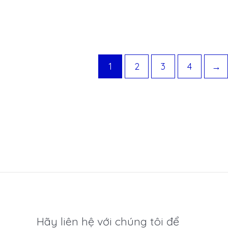
hạng
0
5
sao
1
2
3
4
→
Hãy liên hệ với chúng tôi để