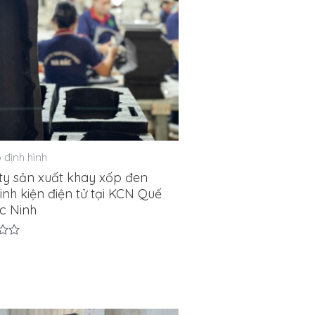
 định hình
ty sản xuất khay xốp đen
inh kiện điện tử tại KCN Quế
c Ninh