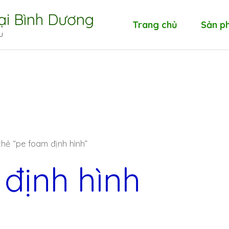
tại Bình Dương
Trang chủ
Sản p
u
ẻ “pe foam định hình”
định hình