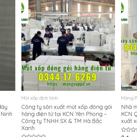
Mút xốp định hình
Màng 
dày
Công ty sản xuất mút xốp đóng gói
Nhà m
 Ninh
hàng điện tử tại KCN Yên Phong –
KCN Q
Công ty TNHH SX & TM Hà Bắc
xuất 
Xanh
Được