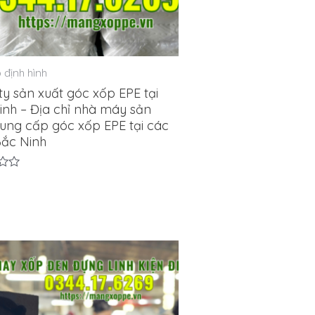
 định hình
y sản xuất góc xốp EPE tại
inh – Địa chỉ nhà máy sản
cung cấp góc xốp EPE tại các
ắc Ninh