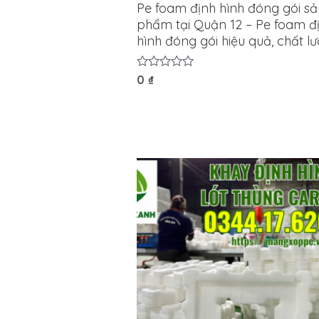
Pe foam định hình đóng gói s
phẩm tại Quận 12 – Pe foam đ
hình đóng gói hiệu quả, chất l
Được
0
₫
xếp
hạng
0
5
sao