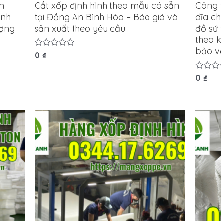
ản
Cắt xốp định hình theo mẫu có sẵn
Công 
ịnh
tại Đồng An Bình Hòa – Báo giá và
dĩa c
ượng
sản xuất theo yêu cầu
đồ sứ
theo k
bảo vệ
Được
0
₫
xếp
hạng
0
Được
0
₫
5
xếp
sao
hạng
0
5
sao