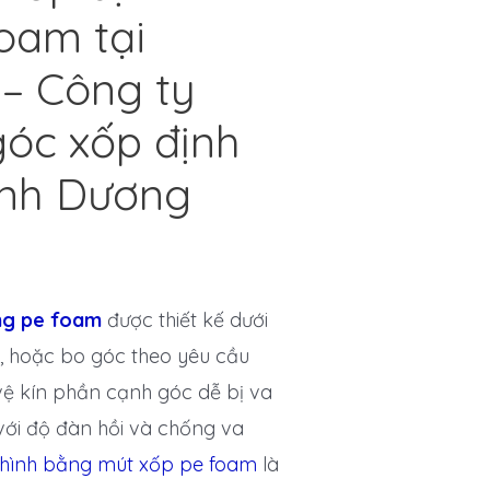
oam tại
– Công ty
góc xốp định
Bình Dương
ằng pe foam
được thiết kế dưới
 hoặc bo góc theo yêu cầu
ệ kín phần cạnh góc dễ bị va
với độ đàn hồi và chống va
 hình bằng mút xốp pe foam
là