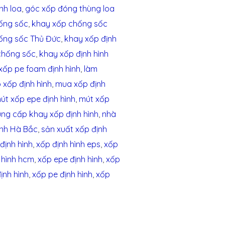
nh loa
,
góc xốp đóng thùng loa
ống sốc
,
khay xốp chống sốc
ống sốc Thủ Đức
,
khay xốp định
 chống sốc
,
khay xốp định hình
xốp pe foam định hình
,
làm
 xốp định hình
,
mua xốp định
út xốp epe định hình
,
mút xốp
ng cấp khay xốp định hình
,
nhà
ình Hà Bắc
,
sản xuất xốp định
định hình
,
xốp định hình eps
,
xốp
 hình hcm
,
xốp epe định hình
,
xốp
ịnh hình
,
xốp pe định hình
,
xốp