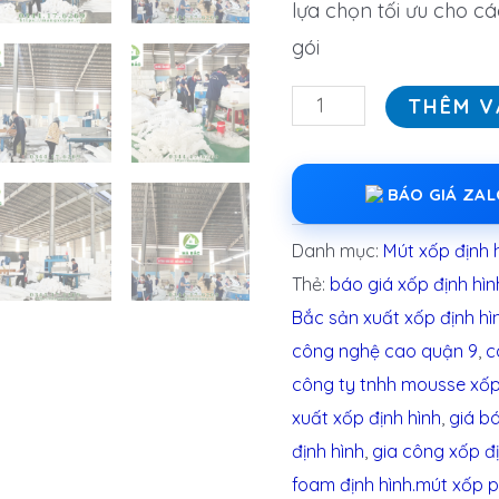
lựa chọn tối ưu cho 
gói
THÊM V
BÁO GIÁ ZA
Danh mục:
Mút xốp định 
Thẻ:
báo giá xốp định hìn
Bắc sản xuất xốp định hì
công nghệ cao quận 9
,
c
công ty tnhh mousse xốp
xuất xốp định hình
,
giá b
định hình
,
gia công xốp đị
foam định hình.mút xốp 