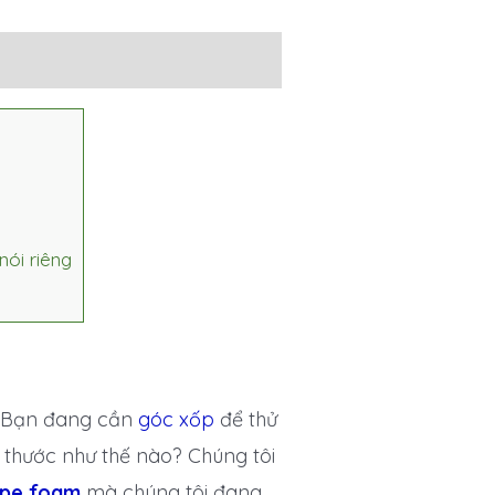
ói riêng
? Bạn đang cần
góc xốp
để thử
 thước như thế nào? Chúng tôi
 pe foam
mà chúng tôi đang