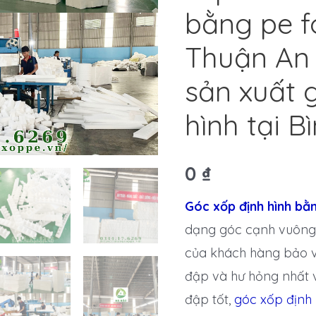
bằng pe f
Thuận An 
sản xuất 
hình tại 
0
₫
Góc xốp định hình b
dạng góc cạnh vuông,
của khách hàng bảo v
đập và hư hỏng nhất 
đập tốt,
góc xốp định