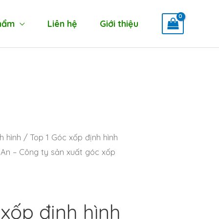
hẩm
Liên hệ
Giới thiệu
h hình
/ Top 1 Góc xốp định hình
 An – Công ty sản xuất góc xốp
 xốp định hình