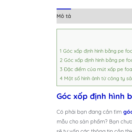
Mô tả
Đánh giá (0)
1
Góc xốp định hình bằng pe fo
2
Góc xốp định hình bằng pe fo
3
Đặc điểm của mút xốp pe foam
4
Một số hình ảnh từ công ty sả
Góc xốp định hình 
Có phải bạn đang cần tìm
góc
mẫu cho sản phẩm? Bạn chưa 
sẽ tư vấn các thông tin cần th