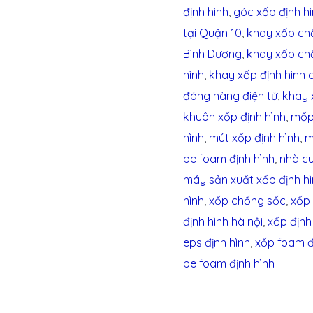
định hình
,
góc xốp định hì
tại Quận 10
,
khay xốp ch
Bình Dương
,
khay xốp ch
hình
,
khay xốp định hình
đóng hàng điện tử
,
khay 
khuôn xốp định hình
,
mốp
hình
,
mút xốp định hình
,
m
pe foam định hình
,
nhà cu
máy sản xuất xốp định h
hình
,
xốp chống sốc
,
xốp 
định hình hà nội
,
xốp định
eps định hình
,
xốp foam đ
pe foam định hình