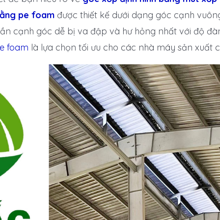
bằng pe foam
được thiết kế dưới dạng góc cạnh vuôn
ần cạnh góc dễ bị va đập và hư hỏng nhất với độ đàn
pe foam
là lựa chọn tối ưu cho các nhà máy sản xuất 