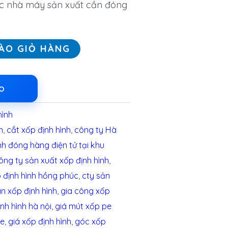
các nhà máy sản xuất cần đóng
ÀO GIỎ HÀNG
LO
hình
h
,
cắt xốp định hình
,
công ty Hà
nh đóng hàng điện tử tại khu
ông ty sản xuất xốp định hình
,
 định hình hồng phúc
,
cty sản
án xốp định hình
,
gia công xốp
nh hình hà nội
,
giá mút xốp pe
pe
,
giá xốp định hình
,
góc xốp