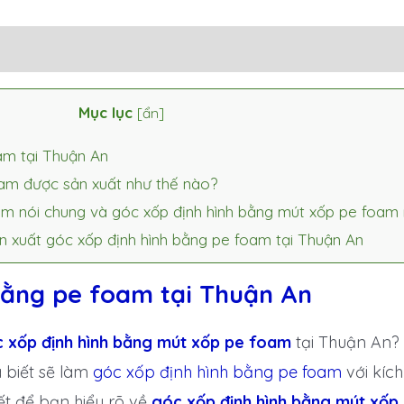
Mục lục
[
ẩn
]
am tại Thuận An
am được sản xuất như thế nào?
 nói chung và góc xốp định hình bằng mút xốp pe foam n
n xuất góc xốp định hình bằng pe foam tại Thuận An
bằng pe foam tại Thuận An
 xốp định hình bằng mút xốp pe foam
tại Thuận An
biết sẽ làm
góc xốp định hình bằng pe foam
với kích
iết để bạn hiểu rõ về
góc xốp định hình bằng mút xốp