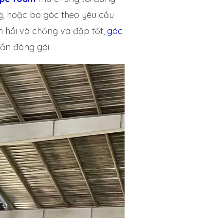
g, hoặc bo góc theo yêu cầu
 hồi và chống va đập tốt,
góc
cần đóng gói