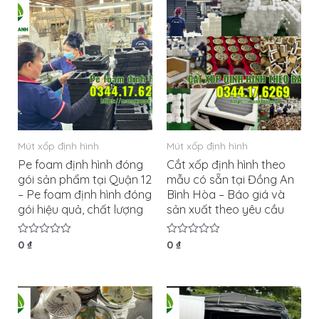
Mút xốp định hình
Mút xốp định hình
Pe foam định hình đóng
Cắt xốp định hình theo
gói sản phẩm tại Quận 12
mẫu có sẵn tại Đồng An
– Pe foam định hình đóng
Bình Hòa – Báo giá và
gói hiệu quả, chất lượng
sản xuất theo yêu cầu
Được
0
₫
Được
0
₫
xếp
xếp
hạng
hạng
0
0
5
5
sao
sao