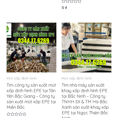
sao
Được
0
₫
xếp
hạng
0
5
sao
Mút xốp định hình
Mút xốp định hình
Tìm công ty sản xuất mút
Tìm nhà máy sản xuất
xốp định hình EPE tại Tân
khay xốp định hình EPE
Yên Bắc Giang – Công ty
tại Bắc Ninh – Công ty
sản xuất mút xốp EPE tại
TNHH SX & TM Hà Bắc
Miền Bắc
Xanh sản xuất khay xốp
EPE tại Ngọc Thiện Bắc