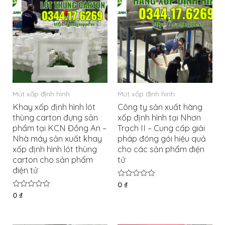
Mút xốp định hình
Mút xốp định hình
Khay xốp định hình lót
Công ty sản xuất hàng
thùng carton đựng sản
xốp định hình tại Nhơn
phẩm tại KCN Đồng An –
Trạch II – Cung cấp giải
Nhà máy sản xuất khay
pháp đóng gói hiệu quả
xốp định hình lót thùng
cho các sản phẩm điện
carton cho sản phẩm
tử
điện tử
Được
0
₫
xếp
Được
0
₫
hạng
xếp
0
hạng
5
0
sao
5