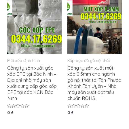
sao
Mút xốp định hình
Xốp bọc đồ gỗ nội thất
Công ty sản xuất góc
Công ty sản xuất mút
xốp EPE tại Bắc Ninh –
xốp 0.5mm cho ngành
Địa chỉ nhà máy sản
gỗ nội thất tại Tân Phước
xuất cung cấp góc xốp
Khánh Tân Uyên – Nhà
EPE tại các KCN Bắc
máy sản xuất đạt tiêu
Ninh
chuẩn ROHS
Được
0
₫
Được
0
₫
xếp
xếp
hạng
hạng
0
0
5
5