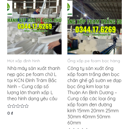
sao
sao
Mút xốp định hình
Ống xốp pe foam bọc hàng
Nhà máy sản xuất thanh
Công ty sản xuất ống
nẹp góc pe foam chữ L
xốp foam trắng đen bọc
tại KCN Đình Trám Bắc
chân ghế gỗ sườn xe đạp
Ninh – Cung cấp số
bọc ống kim loại tại
lượng lớn thanh xốp L
Thuận An Bình Dương –
theo hình dạng yêu cầu
Cung cấp các loại ống
xốp foam đen đường
kính 15mm 20mm 25mm
Được
0
₫
30mm 40mm 50mm
xếp
hạng
60mm
0
5