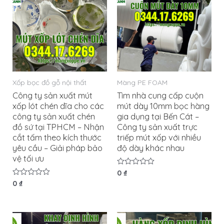
Xốp bọc đồ gỗ nội thất
Màng PE FOAM
Công ty sản xuất mút
Tìm nhà cung cấp cuộn
xốp lót chén dĩa cho các
mút dày 10mm bọc hàng
công ty sản xuất chén
gia dụng tại Bến Cát –
đồ sứ tại TPHCM – Nhận
Công ty sản xuất trực
cắt tấm theo kích thước
triếp mút xốp với nhiều
yêu cầu – Giải pháp bảo
độ dày khác nhau
vệ tối ưu
Được
0
₫
xếp
Được
0
₫
hạng
xếp
0
hạng
5
0
sao
5
sao