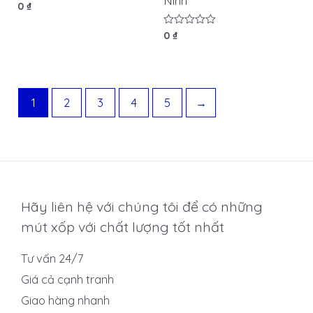
Ninh
Được
0
₫
xếp
hạng
0
Được
0
₫
5
xếp
sao
hạng
0
5
sao
1
2
3
4
5
→
Hãy liên hệ với chúng tôi để có những
mút xốp với chất lượng tốt nhất
Tư vấn 24/7
Giá cả cạnh tranh
Giao hàng nhanh