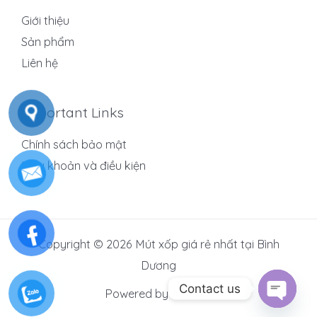
Giới thiệu
Sản phẩm
Liên hệ
Important Links
Chính sách bảo mật
Điều khoản và điều kiện
Copyright © 2026 Mút xốp giá rẻ nhất tại Bình
Dương
Contact us
Powered by
AnhBen
OPEN C