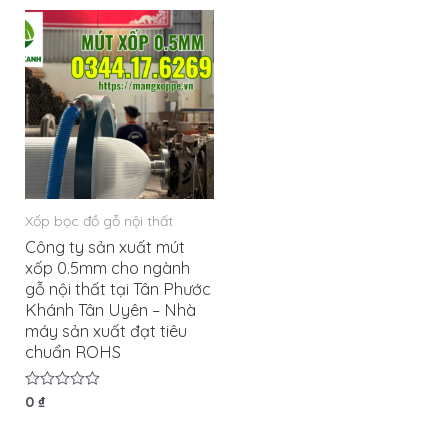
5
sao
Xốp bọc đồ gỗ nội thất
Công ty sản xuất mút
xốp 0.5mm cho ngành
gỗ nội thất tại Tân Phước
Khánh Tân Uyên – Nhà
máy sản xuất đạt tiêu
chuẩn ROHS
Được
0
₫
xếp
hạng
0