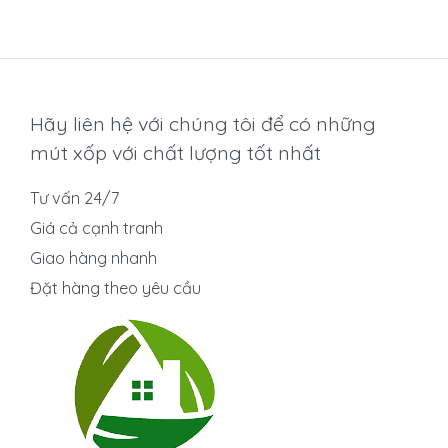
5
sao
Hãy liên hệ với chúng tôi để có những
mút xốp với chất lượng tốt nhất
Tư vấn 24/7
Giá cả cạnh tranh
Giao hàng nhanh
Đặt hàng theo yêu cầu