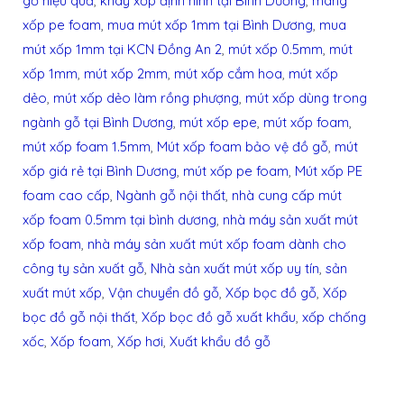
gỗ hiệu quả
,
khay xốp định hình tại Bình Dương
,
màng
xốp pe foam
,
mua mút xốp 1mm tại Bình Dương
,
mua
mút xốp 1mm tại KCN Đồng An 2
,
mút xốp 0.5mm
,
mút
xốp 1mm
,
mút xốp 2mm
,
mút xốp cắm hoa
,
mút xốp
dẻo
,
mút xốp dẻo làm rồng phượng
,
mút xốp dùng trong
ngành gỗ tại Bình Dương
,
mút xốp epe
,
mút xốp foam
,
mút xốp foam 1.5mm
,
Mút xốp foam bảo vệ đồ gỗ
,
mút
xốp giá rẻ tại Bình Dương
,
mút xốp pe foam
,
Mút xốp PE
foam cao cấp
,
Ngành gỗ nội thất
,
nhà cung cấp mút
xốp foam 0.5mm tại bình dương
,
nhà máy sản xuất mút
xốp foam
,
nhà máy sản xuất mút xốp foam dành cho
công ty sản xuất gỗ
,
Nhà sản xuất mút xốp uy tín
,
sản
xuất mút xốp
,
Vận chuyển đồ gỗ
,
Xốp bọc đồ gỗ
,
Xốp
bọc đồ gỗ nội thất
,
Xốp bọc đồ gỗ xuất khẩu
,
xốp chống
xốc
,
Xốp foam
,
Xốp hơi
,
Xuất khẩu đồ gỗ