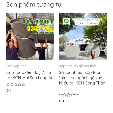
Sản phẩm tương tự
Mút xốp đen
Xốp bọc đồ gỗ nội thất
Cuộn xốp đen dày 2mm
Sản xuất mút xốp foam
tại KCN Hải Sơn Long An
1mm cho ngành gỗ xuất
khẩu tại KCN Sóng Thần
1
Được
0
₫
xếp
hạng
0
Được
0
₫
5
xếp
sao
hạng
0