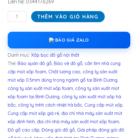
Liên hệ: 0344.17.6269
THÊM VÀO GIỎ HÀNG
BÁO GIÁ ZALO
Danh mục:
Xốp bọc đồ gỗ nội thất
Thẻ:
Bảo quản đồ gỗ
,
Bảo vệ đồ gỗ
,
cần tìm nhà cung
cấp mút xốp foam
,
Chất lượng cao
,
công ty sản xuất
mút xốp 0.5mm dùng trong ngành gỗ tại Bình Dương
,
công ty sản xuất mút xốp foam
,
công ty sản xuất mút
xốp foam tại Bình Dương
,
công ty sản xuất mút xốp hà
bắc
,
công ty tnhh cách nhiệt hà bắc
,
Cung cấp mút xốp
,
Cung cấp mút xốp giá rẻ
,
địa chỉ nhà máy sản xuất mút
xốp định hình
,
địa chỉ nhà máy sản xuất mút xốp foam
,
Đồ gỗ cao cấp
,
Đóng gói đồ gỗ
,
Giải pháp đóng gói đồ