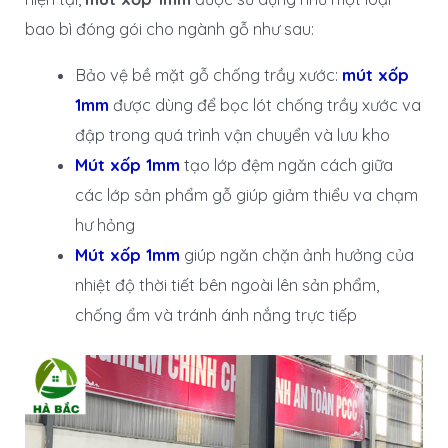
bao bì đóng gói cho ngành gỗ như sau:
Bảo vệ bề mặt gỗ chống trầy xước:
mút xốp
1mm
được dùng để bọc lót chống trầy xước va
đập trong quá trình vận chuyển và lưu kho
Mút xốp 1mm
tạo lớp đệm ngăn cách giữa
các lớp sản phẩm gỗ giúp giảm thiểu va chạm
hư hỏng
Mút xốp 1mm
giúp ngăn chặn ảnh hưởng của
nhiệt độ thời tiết bên ngoài lên sản phẩm,
chống ẩm và tránh ánh nắng trực tiếp