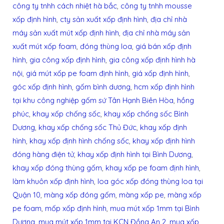
công ty tnhh cách nhiệt hà bắc
,
công ty tnhh mousse
xốp định hình
,
cty sản xuất xốp định hình
,
địa chỉ nhà
máy sản xuất mút xốp định hình
,
địa chỉ nhà máy sản
xuất mút xốp foam
,
đóng thùng loa
,
giá bán xốp định
hình
,
gia công xốp định hình
,
gia công xốp định hình hà
nội
,
giá mút xốp pe foam định hình
,
giá xốp định hình
,
góc xốp định hình
,
gốm bình dương
,
hcm xốp định hình
tại khu công nghiệp gốm sứ Tân Hạnh Biên Hòa
,
hồng
phúc
,
khay xốp chống sốc
,
khay xốp chống sốc Bình
Dương
,
khay xốp chống sốc Thủ Đức
,
khay xốp định
hình
,
khay xốp định hình chống sốc
,
khay xốp định hình
đóng hàng điện tử
,
khay xốp định hình tại Bình Dương
,
khay xốp đóng thùng gốm
,
khay xốp pe foam định hình
,
làm khuôn xốp định hình
,
loa góc xốp đóng thùng loa tại
Quận 10
,
màng xốp đóng gốm
,
màng xốp pe
,
màng xốp
pe foam
,
mốp xốp định hình
,
mua mút xốp 1mm tại Bình
Dương
,
mua mút xốp 1mm tại KCN Đồng An 2
,
mua xốp