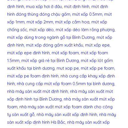
định hình
,
mua xốp hơi ở đâu
,
mút định hình
,
mút định
hình đóng thùng đóng chậu gốm
,
mút xốp 0.5mm
,
mút
xốp 1mm
,
mút xốp 2mm
,
mút xốp cắm hoa
,
mút xốp
chống sốc
,
mút xốp dẻo
,
mút xốp dẻo làm rồng phượng
,
mút xốp dùng trong ngành gỗ tại Bình Dương
,
mút xốp
định hình
,
mút xốp đóng gốm xuất khẩu
,
mút xốp epe
,
mút xốp epe định hình
,
mút xốp foam
,
mút xốp foam
1.5mm
,
mút xốp giá rẻ tại Bình Dương
,
mút xốp lót gốm
xuất khẩu tại bình dương
,
mut xop pe
,
mút xốp pe foam
,
mút xốp pe foam định hình
,
nhà cung cấp khay xốp định
hình
,
nhà cung cấp mút xốp foam 0.5mm tại bình dương
,
nhà máy sản xuất mút định hình
,
nhà máy sản xuất mút
xốp định hình tại Bình Dương
,
nhà máy sản xuất mút xốp
foam
,
nhà máy sản xuất mút xốp foam dành cho công
ty sản xuất gỗ
,
nhà máy sản xuất xốp định hình
,
nhà máy
sản xuất xốp định hình Hà Bắc
,
nhà máy sản xuất xốp