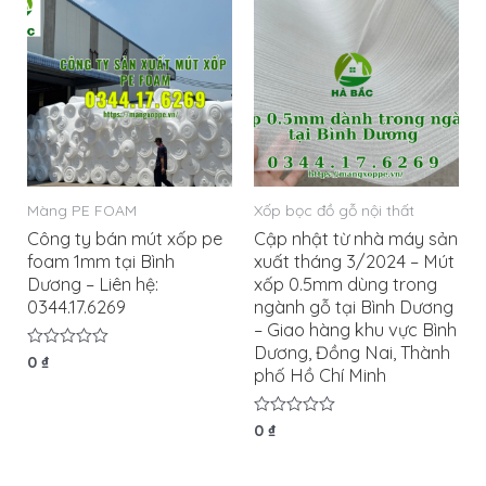
Màng PE FOAM
Xốp bọc đồ gỗ nội thất
Công ty bán mút xốp pe
Cập nhật từ nhà máy sản
foam 1mm tại Bình
xuất tháng 3/2024 – Mút
Dương – Liên hệ:
xốp 0.5mm dùng trong
0344.17.6269
ngành gỗ tại Bình Dương
– Giao hàng khu vực Bình
Dương, Đồng Nai, Thành
Được
0
₫
phố Hồ Chí Minh
xếp
hạng
0
5
Được
0
₫
sao
xếp
hạng
0