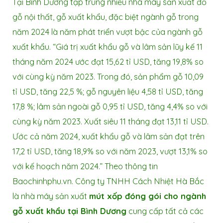
Tại Bình Dương tập trung nhiều nhà máy sản xuất đồ
gỗ nội thất,
gỗ xuất khẩu
, đặc biệt ngành gỗ trong
năm 2024 là năm phát triển vượt bậc của ngành gỗ
xuất khẩu. “Giá trị xuất khẩu gỗ và lâm sản lũy kế 11
tháng năm 2024 ước đạt 15,62 tỉ USD, tăng 19,8% so
với cùng kỳ năm 2023. Trong đó, sản phẩm gỗ 10,09
tỉ USD, tăng 22,5 %; gỗ nguyên liệu 4,58 tỉ USD, tăng
17,8 %; lâm sản ngoài gỗ 0,95 tỉ USD, tăng 4,4% so với
cùng kỳ năm 2023. Xuất siêu 11 tháng đạt 13,11 tỉ USD.
Ước cả năm 2024, xuất khẩu gỗ và lâm sản đạt trên
17,2 tỉ USD, tăng 18,9% so với năm 2023, vượt 13,1% so
với kế hoạch năm 2024.” Theo thông tin
Baochinhphu.vn. Công ty TNHH Cách Nhiệt Hà Bắc
là nhà máy sản xuất
mút xốp đóng gói cho ngành
gỗ xuất khẩu tại Bình Dương
cung cấp tất cả các