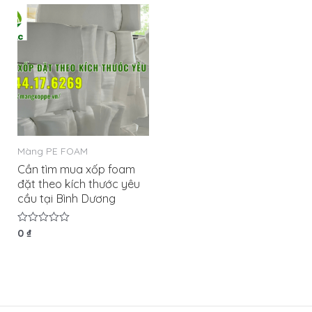
5
sao
Màng PE FOAM
Cần tìm mua xốp foam
đặt theo kích thước yêu
cầu tại Bình Dương
Được
0
₫
xếp
hạng
0
5
sao