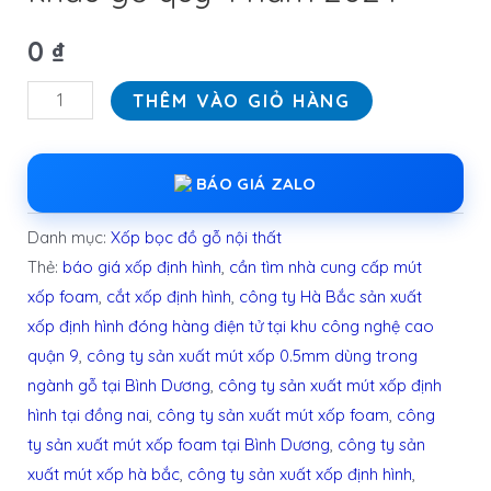
0
₫
THÊM VÀO GIỎ HÀNG
BÁO GIÁ ZALO
Danh mục:
Xốp bọc đồ gỗ nội thất
Thẻ:
báo giá xốp định hình
,
cần tìm nhà cung cấp mút
xốp foam
,
cắt xốp định hình
,
công ty Hà Bắc sản xuất
xốp định hình đóng hàng điện tử tại khu công nghệ cao
quận 9
,
công ty sản xuất mút xốp 0.5mm dùng trong
ngành gỗ tại Bình Dương
,
công ty sản xuất mút xốp định
hình tại đồng nai
,
công ty sản xuất mút xốp foam
,
công
ty sản xuất mút xốp foam tại Bình Dương
,
công ty sản
xuất mút xốp hà bắc
,
công ty sản xuất xốp định hình
,