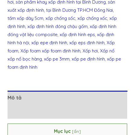
hơi
,
sản phẩm khay xốp định hình tại Bình Dương
,
sản
xuất xốp định hình
,
tại Bình Dương TP.HCM Đồng Nai
,
tấm xốp dày 5cm
,
xốp chống sốc
,
xốp chống xốc
,
xốp
định hình
,
xốp định hình đóng chậu gốm
,
xốp định hình
đóng vật liệu composite
,
xốp định hình eps
,
xốp định
hình hà nội
,
xốp epe định hình
,
xốp eps định hình
,
Xốp
foam
,
Xốp foam xốp foam định hình
,
Xốp hơi
,
Xốp nổ
xốp nổ bọc hàng
,
xốp pe 3mm
,
xốp pe định hình
,
xốp pe
foam định hình
Mô tả
Đánh giá (0)
Mục lục
[
ẩn
]