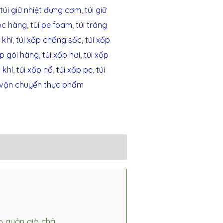
,
túi giữ nhiệt đựng cơm
,
túi giữ
bọc hàng
,
túi pe foam
,
túi tráng
 khí
,
túi xốp chống sốc
,
túi xốp
ốp gói hàng
,
túi xốp hơi
,
túi xốp
 khí
,
túi xốp nổ
,
túi xốp pe
,
túi
vận chuyển thực phẩm
ảo quản giò chả