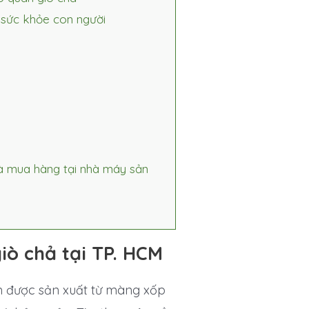
 sức khỏe con người
và mua hàng tại nhà máy sản
iò chả tại TP. HCM
được sản xuất từ màng xốp