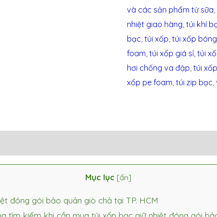
và các sản phẩm từ sữa
nhiệt giao hàng
,
túi khí 
bạc
,
túi xốp
,
túi xốp bóng
foam
,
túi xốp giá sỉ
,
túi x
hơi chống va đập
,
túi xốp
xốp pe foam
,
túi zip bạc
,
Mục lục
[
ẩn
]
iệt đóng gói bảo quản giò chả tại TP. HCM
g tìm kiếm khi cần mua túi xốp bạc giữ nhiệt đóng gói b