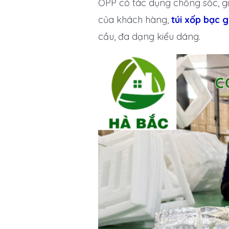
OPP có tác dụng chống sốc, gi
của khách hàng,
túi xốp bạc 
cầu, đa dạng kiểu dáng.