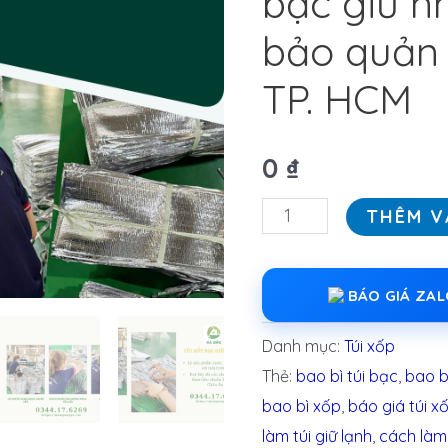
bạc giữ n
bảo quản 
TP. HCM
0
₫
THÊM V
BÁO GIÁ ZA
Danh mục:
Túi xốp
Thẻ:
bao bì túi bạc
,
bao b
bao bì xốp
,
báo giá túi x
làm túi giữ lạnh
,
cách làm 