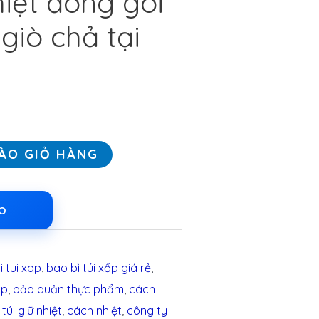
hiệt đóng gói
giò chả tại
ÀO GIỎ HÀNG
LO
i tui xop
,
bao bì túi xốp giá rẻ
,
ốp
,
bảo quản thực phẩm
,
cách
túi giữ nhiệt
,
cách nhiệt
,
công ty