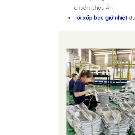
chuẩn Châu Ân
Túi xốp bạc giữ nhiệt
đư