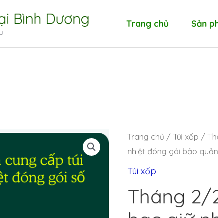
tại Bình Dương
Trang chủ
Sản p
u
Trang chủ
/
Túi xốp
/ Th
nhiệt đóng gói bảo quản
Túi xốp
Tháng 2/2