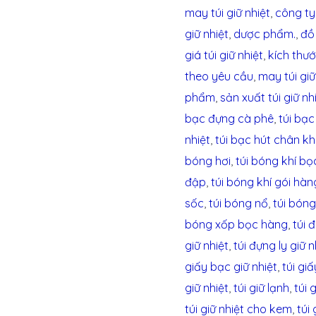
may túi giữ nhiệt
,
công ty
giữ nhiệt
,
dược phẩm.
,
đồ
giá túi giữ nhiệt
,
kích thướ
theo yêu cầu
,
may túi gi
phẩm
,
sản xuất túi giữ nh
bạc đựng cà phê
,
túi bạ
nhiệt
,
túi bạc hút chân k
bóng hơi
,
túi bóng khí b
đập
,
túi bóng khí gói hàn
sốc
,
túi bóng nổ
,
túi bón
bóng xốp bọc hàng
,
túi 
giữ nhiệt
,
túi đựng ly giữ n
giấy bạc giữ nhiệt
,
túi gi
giữ nhiệt
,
túi giữ lạnh
,
túi 
túi giữ nhiệt cho kem
,
túi