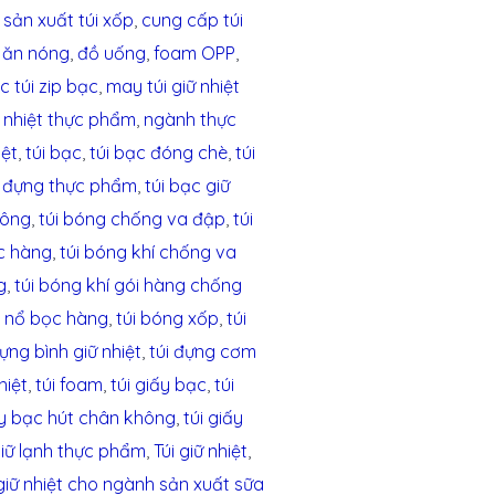
 sản xuất túi xốp
,
cung cấp túi
 ăn nóng
,
đồ uống
,
foam OPP
,
c túi zip bạc
,
may túi giữ nhiệt
ữ nhiệt thực phẩm
,
ngành thực
iệt
,
túi bạc
,
túi bạc đóng chè
,
túi
c đựng thực phẩm
,
túi bạc giữ
hông
,
túi bóng chống va đập
,
túi
ọc hàng
,
túi bóng khí chống va
g
,
túi bóng khí gói hàng chống
g nổ bọc hàng
,
túi bóng xốp
,
túi
đựng bình giữ nhiệt
,
túi đựng cơm
hiệt
,
túi foam
,
túi giấy bạc
,
túi
ấy bạc hút chân không
,
túi giấy
giữ lạnh thực phẩm
,
Túi giữ nhiệt
,
 giữ nhiệt cho ngành sản xuất sữa