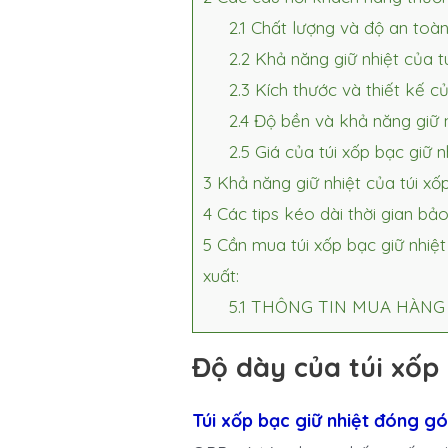
2.1
Chất lượng và độ an toàn
2.2
Khả năng giữ nhiệt của t
2.3
Kích thước và thiết kế củ
2.4
Độ bền và khả năng giữ n
2.5
Giá của túi xốp bạc giữ 
3
Khả năng giữ nhiệt của túi xố
4
Các tips kéo dài thời gian bả
5
Cần mua túi xốp bạc giữ nhiệt
xuất:
5.1
THÔNG TIN MUA HÀNG 
Độ dày của túi xốp 
Túi xốp bạc giữ nhiệt đóng g