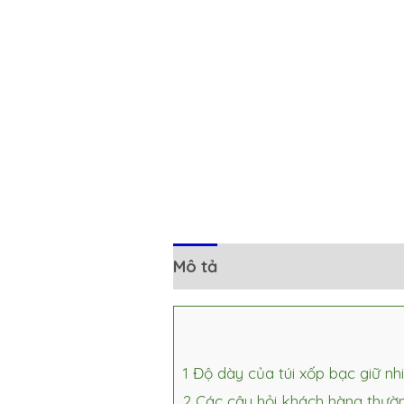
Mô tả
Đánh giá (0)
1
Độ dày của túi xốp bạc giữ nh
2
Các câu hỏi khách hàng thườn