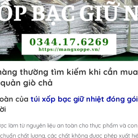
hàng thường tìm kiếm khi cần mua 
 quản giò chả
toàn của
túi xốp bạc giữ nhiệt đóng gó
ời
ợc làm từ nguyên liệu an toàn cho thực phẩm và con
u chuẩn chất lượng, các chất không được phép xuất hi