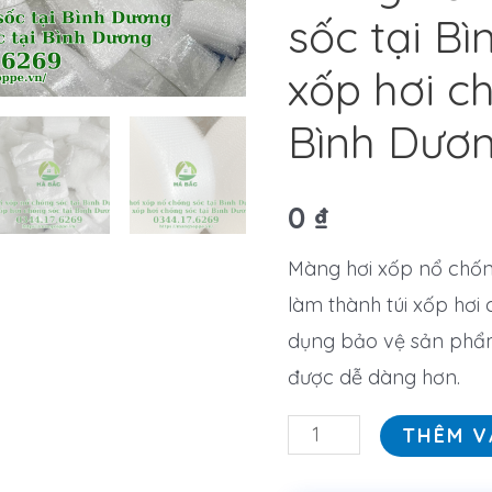
sốc tại Bì
xốp hơi c
Bình Dươ
0
₫
Màng hơi xốp nổ chốn
làm thành túi xốp hơi
dụng bảo vệ sản phẩm
được dễ dàng hơn.
THÊM V