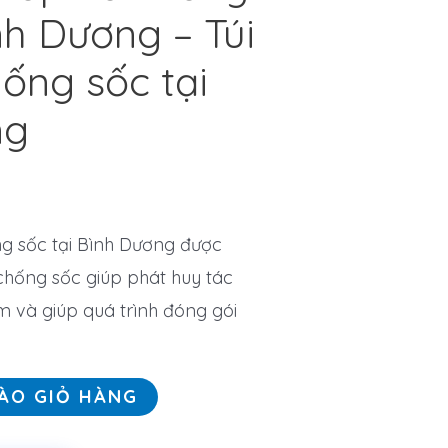
nh Dương – Túi
hống sốc tại
ng
g sốc tại Bình Dương được
 chống sốc giúp phát huy tác
 và giúp quá trình đóng gói
ÀO GIỎ HÀNG