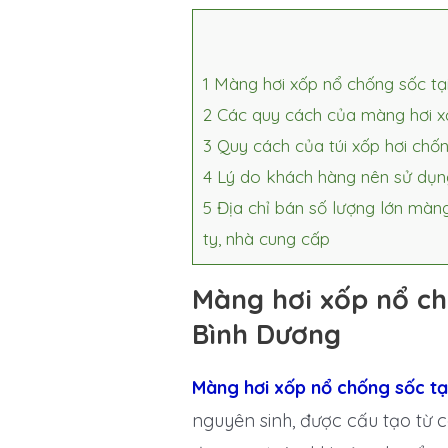
1
Màng hơi xốp nổ chống sốc tại
2
Các quy cách của màng hơi x
3
Quy cách của túi xốp hơi chốn
4
Lý do khách hàng nên sử dụng 
5
Địa chỉ bán số lượng lớn màng
ty, nhà cung cấp
Màng hơi xốp nổ chố
Bình Dương
Màng hơi xốp nổ chống sốc tạ
nguyên sinh, được cấu tạo từ