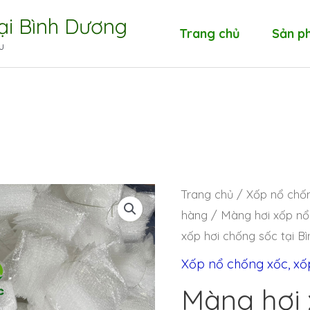
tại Bình Dương
Trang chủ
Sản p
u
Trang chủ
/
Xốp nổ chốn
hàng
/ Màng hơi xốp nổ 
xốp hơi chống sốc tại B
Xốp nổ chống xốc, xố
Màng hơi