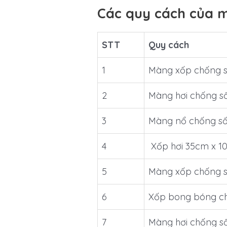
Các quy cách của m
STT
Quy cách
1
Màng xốp chống 
2
Màng hơi chống s
3
Màng nổ chống s
4
Xốp hơi 35cm x 1
5
Màng xốp chống 
6
Xốp bong bóng c
7
Màng hơi chống s