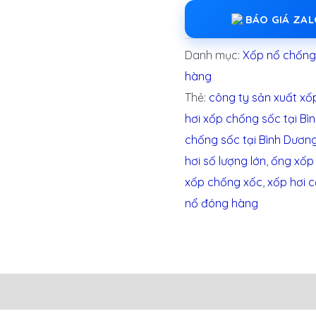
BÁO GIÁ ZA
Danh mục:
Xốp nổ chống 
hàng
Thẻ:
công ty sản xuất xố
hơi xốp chống sốc tại Bì
chống sốc tại Bình Dươn
hơi số lượng lớn
,
ống xốp
xốp chống xốc
,
xốp hơi 
nổ đóng hàng