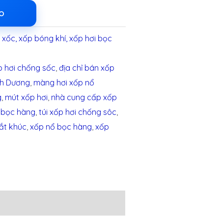
LO
xốc, xốp bóng khí, xốp hơi bọc
p hơi chống sốc
,
địa chỉ bán xốp
nh Dương
,
màng hơi xốp nổ
g
,
mút xốp hơi
,
nhà cung cấp xốp
 bọc hàng
,
túi xốp hơi chống sôc
,
cắt khúc
,
xốp nổ bọc hàng
,
xốp