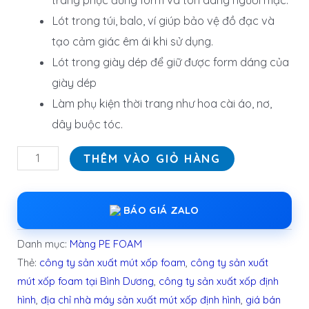
trang phục đứng form và tôn dáng người mặc.
Lót trong túi, balo, ví giúp bảo vệ đồ đạc và
tạo cảm giác êm ái khi sử dụng.
Lót trong giày dép để giữ được form dáng của
giày dép
Làm phụ kiện thời trang như hoa cài áo, nơ,
dây buộc tóc.
THÊM VÀO GIỎ HÀNG
BÁO GIÁ ZALO
Danh mục:
Màng PE FOAM
Thẻ:
công ty sản xuất mút xốp foam
,
công ty sản xuất
mút xốp foam tại Bình Dương
,
công ty sản xuất xốp định
hình
,
địa chỉ nhà máy sản xuất mút xốp định hình
,
giá bán