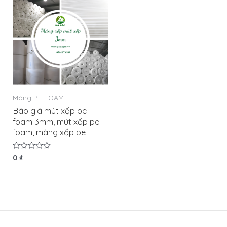
5
sao
Màng PE FOAM
Báo giá mút xốp pe
foam 3mm, mút xốp pe
foam, màng xốp pe
Được
0
₫
xếp
hạng
0
5
sao