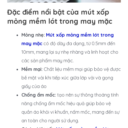
Đặc điểm nổi bật của mút xốp
mỏng mềm lót trong may mặc
Mỏng nhẹ:
Mút xốp mỏng mềm lót trong
may mặc
có độ dày đa dạng, từ 0.5mm đến
10mm, mang lại sự nhẹ nhàng và linh hoạt cho
các sản phẩm may mặc.
Mềm mại:
Chất liệu mềm mại giúp bảo vệ được
bề mặt vải khi tiếp xúc giữa lớp vải và gọng
giấy của áo
Chống ẩm mốc:
tạo nên sự thông thoáng tính
năng chống ẩm mốc hiệu quả giúp bảo vệ
quần áo khỏi vi khuẩn, nấm mốc, mang đến sự
an toàn cho người sử dụng.