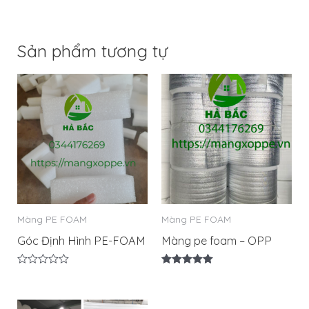
Sản phẩm tương tự
Màng PE FOAM
Màng PE FOAM
Góc Định Hình PE-FOAM
Màng pe foam – OPP
Được
Được xếp
xếp
hạng
hạng
5.00
0
5 sao