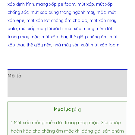
xốp định hình
,
màng xốp pe foam
,
mút xốp
,
mút xốp
chống sốc
,
mút xốp dùng trong ngành may mặc
,
mút
xốp epe
,
mút xốp lót chống ẩm cho áo
,
mút xốp may
balo
,
mút xốp may túi xách
,
mút xốp mỏng mềm lót
trong may mặc
,
mút xốp thay thế giấy chống ẩm
,
mút
xốp thay thế giấy nến
,
nhà máy sản xuất mút xốp foam
Mô tả
Đánh giá (0)
Mục lục
[
ẩn
]
1
Mút xốp mỏng mềm lót trong may mặc: Giải pháp
hoàn hảo cho chống ẩm mốc khi đóng gói sản phẩm