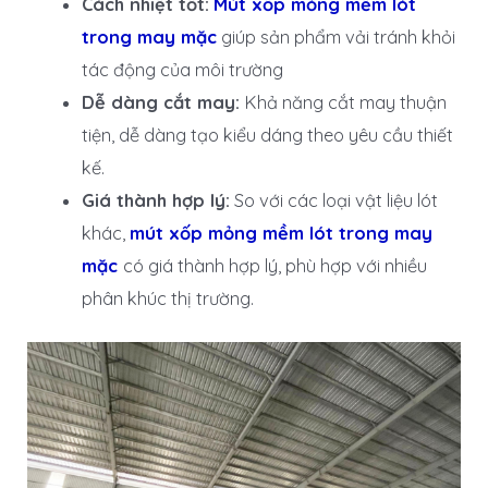
Cách nhiệt tốt:
Mút xốp mỏng mềm lót
trong may mặc
giúp sản phẩm vải tránh khỏi
tác động của môi trường
Dễ dàng cắt may:
Khả năng cắt may thuận
tiện, dễ dàng tạo kiểu dáng theo yêu cầu thiết
kế.
Giá thành hợp lý:
So với các loại vật liệu lót
khác,
mút xốp mỏng mềm lót trong may
mặc
có giá thành hợp lý, phù hợp với nhiều
phân khúc thị trường.