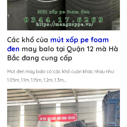
Các khổ của
mút xốp pe foam
đen
may balo tại Quận 12 mà Hà
Bắc đang cung cấp
Mút đen may balo có các khổ cuộn khác nhau như:
1.05m, 1.1m, 1.15m, 1.2m, 1.3m,…