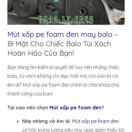
Mút xốp pe foam đen may balo
–
Bí Mật Cho Chiếc Balo Túi Xách
Hoàn Hảo Của Bạn!
Bạn đang tìm kiếm bí quyết để tạo nên những chiếc
balo, túi xách không chỉ đẹp mắt mà còn bền bỉ và
êm ái? Mút xốp pe foam đen chính là chìa khóa cho
thành công của bạn!
Tại sao nên chọn
Mút xốp pe foam đen
?
Nhẹ nhàng và êm ái:
Mút xốp pe foam đen
sở hữu trọng lượng siêu nhẹ, giúp giảm thiểu tối