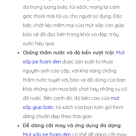
đa trọng lượng balo, túi xách, mang lại cảm
giác thoải mái tối ưu cho người sử dụng. Đặc
biệt, chất liệu mềm mại của mút xốp còn giúp
bảo vệ đồ đạc bên trong khỏi va đập, trầy
xước hiệu quả.
Chống thấm nước và độ bền vượt trội:
Mút
xốp pe foam đen
được sản xuất từ nhựa
nguyên sinh cao cấp, với khả năng chống
thấm nước tuyệt vời, bảo vệ đồ dùng của bạn
khỏi những cơn mưa bất chợt hay những sự cố
đổ nước. Bên cạnh đó, độ bền cao của
mút
xốp giúp balo
, túi xách của bạn luôn giữ form
dáng chuẩn đẹp theo thời gian.
Dễ dàng cắt may và ứng dụng đa dạng:
Mút xốp pe foam đen
có thể dễ dàng cắt may