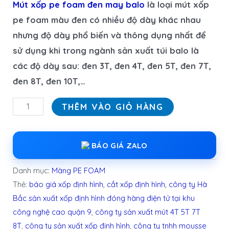
Mút xốp pe foam đen may balo
là loại mút xốp
pe foam màu đen có nhiều độ dày khác nhau
nhưng độ dày phổ biến và thông dụng nhất để
sử dụng khi trong ngành sản xuất túi balo là
các độ dày sau: đen 3T, đen 4T, đen 5T, đen 7T,
đen 8T, đen 10T,…
THÊM VÀO GIỎ HÀNG
BÁO GIÁ ZALO
Danh mục:
Màng PE FOAM
Thẻ:
báo giá xốp định hình
,
cắt xốp định hình
,
công ty Hà
Bắc sản xuất xốp định hình đóng hàng điện tử tại khu
công nghệ cao quận 9
,
công ty sản xuất mút 4T 5T 7T
8T
,
công ty sản xuất xốp định hình
,
công ty tnhh mousse