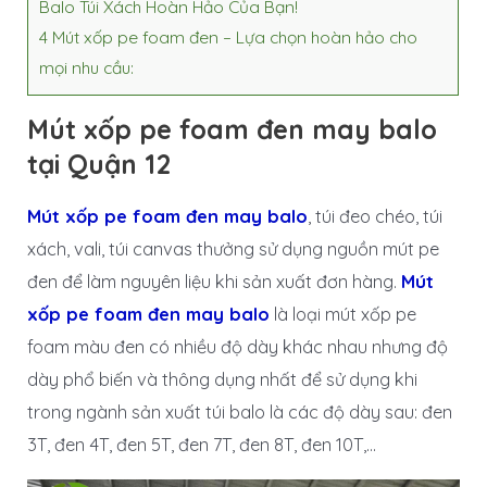
Balo Túi Xách Hoàn Hảo Của Bạn!
4
Mút xốp pe foam đen – Lựa chọn hoàn hảo cho
mọi nhu cầu:
Mút xốp pe foam đen may balo
tại Quận 12
Mút xốp pe foam đen may balo
, túi đeo chéo, túi
xách, vali, túi canvas thưởng sử dụng nguồn mút pe
đen để làm nguyên liệu khi sản xuất đơn hàng.
Mút
xốp pe foam đen may balo
là loại mút xốp pe
foam màu đen có nhiều độ dày khác nhau nhưng độ
dày phổ biến và thông dụng nhất để sử dụng khi
trong ngành sản xuất túi balo là các độ dày sau: đen
3T, đen 4T, đen 5T, đen 7T, đen 8T, đen 10T,…