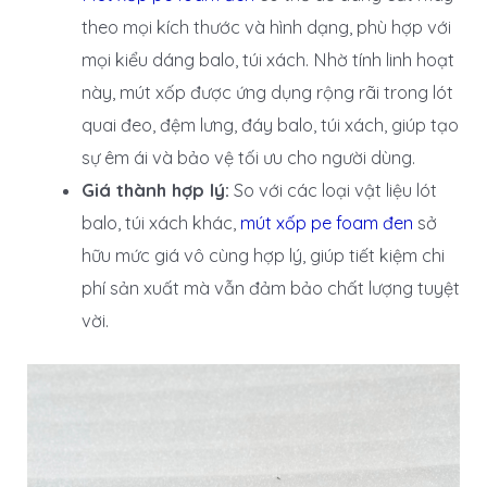
theo mọi kích thước và hình dạng, phù hợp với
mọi kiểu dáng balo, túi xách. Nhờ tính linh hoạt
này, mút xốp được ứng dụng rộng rãi trong lót
quai đeo, đệm lưng, đáy balo, túi xách, giúp tạo
sự êm ái và bảo vệ tối ưu cho người dùng.
Giá thành hợp lý:
So với các loại vật liệu lót
balo, túi xách khác,
mút xốp pe foam đen
sở
hữu mức giá vô cùng hợp lý, giúp tiết kiệm chi
phí sản xuất mà vẫn đảm bảo chất lượng tuyệt
vời.