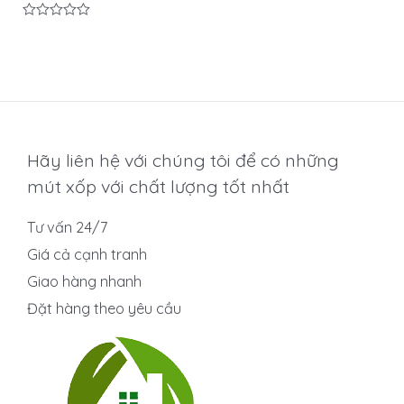
Được
xếp
hạng
0
5
sao
Hãy liên hệ với chúng tôi để có những
mút xốp với chất lượng tốt nhất
Tư vấn 24/7
Giá cả cạnh tranh
Giao hàng nhanh
Đặt hàng theo yêu cầu