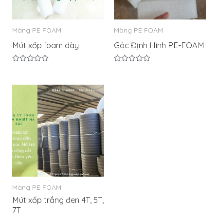
Màng PE FOAM
Màng PE FOAM
Mút xốp foam dày
Góc Định Hình PE-FOAM
Được
Được
xếp
xếp
hạng
hạng
0
0
5
5
sao
sao
Màng PE FOAM
Mút xốp trắng đen 4T, 5T,
7T