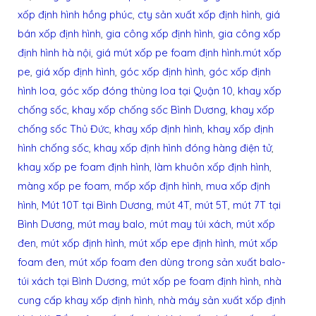
xốp định hình hồng phúc
,
cty sản xuất xốp định hình
,
giá
bán xốp định hình
,
gia công xốp định hình
,
gia công xốp
định hình hà nội
,
giá mút xốp pe foam định hình.mút xốp
pe
,
giá xốp định hình
,
góc xốp định hình
,
góc xốp định
hình loa
,
góc xốp đóng thùng loa tại Quận 10
,
khay xốp
chống sốc
,
khay xốp chống sốc Bình Dương
,
khay xốp
chống sốc Thủ Đức
,
khay xốp định hình
,
khay xốp định
hình chống sốc
,
khay xốp định hình đóng hàng điện tử
,
khay xốp pe foam định hình
,
làm khuôn xốp định hình
,
màng xốp pe foam
,
mốp xốp định hình
,
mua xốp định
hình
,
Mút 10T tại Bình Dương
,
mút 4T
,
mút 5T
,
mút 7T tại
Bình Dương
,
mút may balo
,
mút may túi xách
,
mút xốp
đen
,
mút xốp định hình
,
mút xốp epe định hình
,
mút xốp
foam đen
,
mút xốp foam đen dùng trong sản xuất balo-
túi xách tại Bình Dương
,
mút xốp pe foam định hình
,
nhà
cung cấp khay xốp định hình
,
nhà máy sản xuất xốp định