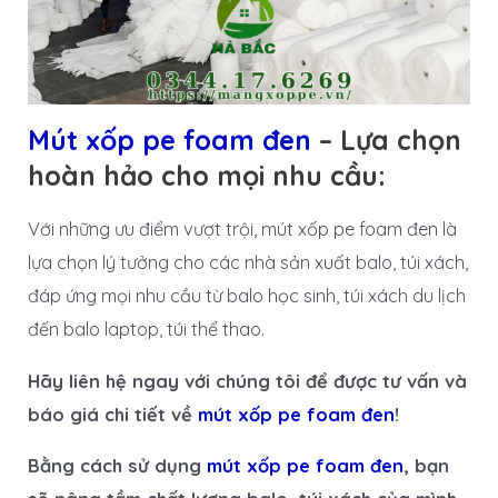
Mút xốp pe foam đen
– Lựa chọn
hoàn hảo cho mọi nhu cầu:
Với những ưu điểm vượt trội, mút xốp pe foam đen là
lựa chọn lý tưởng cho các nhà sản xuất balo, túi xách,
đáp ứng mọi nhu cầu từ balo học sinh, túi xách du lịch
đến balo laptop, túi thể thao.
Hãy liên hệ ngay với chúng tôi để được tư vấn và
báo giá chi tiết về
mút xốp pe foam đen
!
Bằng cách sử dụng
mút xốp pe foam đen
, bạn