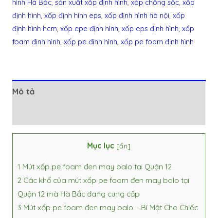
hình Hà Bắc
,
sản xuất xốp định hình
,
xốp chống sốc
,
xốp
định hình
,
xốp định hình eps
,
xốp định hình hà nội
,
xốp
định hình hcm
,
xốp epe định hình
,
xốp eps định hình
,
xốp
foam định hình
,
xốp pe định hình
,
xốp pe foam định hình
Mô tả
Đánh giá (0)
Mục lục
[
ẩn
]
1
Mút xốp pe foam đen may balo tại Quận 12
2
Các khổ của mút xốp pe foam đen may balo tại
Quận 12 mà Hà Bắc đang cung cấp
3
Mút xốp pe foam đen may balo – Bí Mật Cho Chiếc