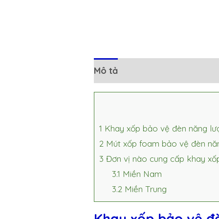
Mô tả
Đánh giá (0)
1
Khay xốp bảo vệ đèn năng lượ
2
Mút xốp foam bảo vệ đèn năn
3
Đơn vị nào cung cấp khay xốp
3.1
Miền Nam
3.2
Miền Trung
Khay xốp bảo vệ đè