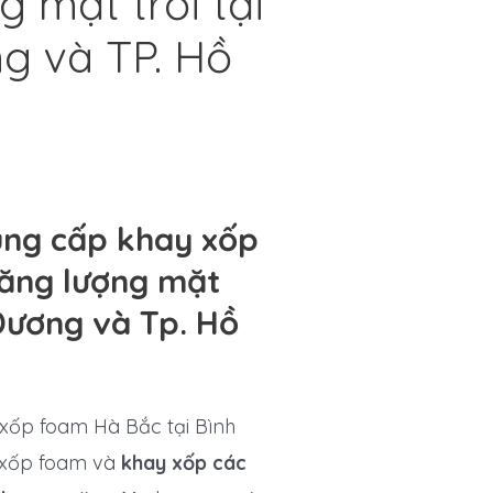
 mặt trời tại
g và TP. Hồ
ung cấp khay xốp
ăng lượng mặt
 Dương và Tp. Hồ
 xốp foam Hà Bắc tại Bình
 xốp foam và
khay xốp các