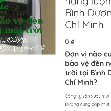
năng lượng
Bình Dươn
Chí Minh
0
₫
Đơn vị nào c
bảo vệ đèn n
trời tại Bình
Chí Minh?
Công ty sản xuất mút
Dương cung cấp mút