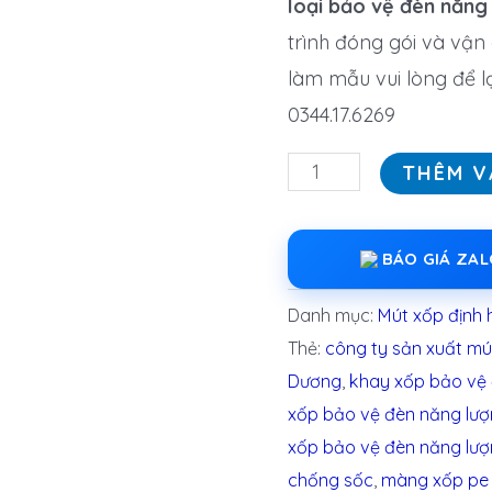
loại bảo vệ đèn năng
trình đóng gói và vận
làm mẫu vui lòng để lạ
0344.17.6269
THÊM V
BÁO GIÁ ZA
Danh mục:
Mút xốp định 
Thẻ:
công ty sản xuất mút
Dương
,
khay xốp bảo vệ 
xốp bảo vệ đèn năng lượn
xốp bảo vệ đèn năng lượ
chống sốc
,
màng xốp pe