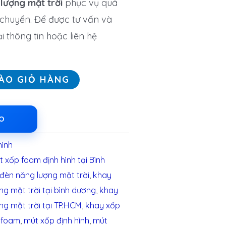
 lượng mặt trời
phục vụ quá
 chuyển. Để được tư vấn và
i thông tin hoặc liên hệ
ÀO GIỎ HÀNG
LO
hình
 xốp foam định hình tại Bình
đèn năng lượng mặt trời
,
khay
g mặt trời tại bình dương
,
khay
ng mặt trời tại TP.HCM
,
khay xốp
 foam
,
mút xốp định hình
,
mút