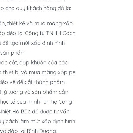
ập cho quý khách hàng đó là:
án, thiết kế và mua màng xốp
ốp dẻo tại Công ty TNHH Cách
 để tạo mút xốp định hình
c sản phẩm
óc cắt, dập khuôn của các
p thiết bị và mua màng xốp pe
dẻo về để cắt thành phẩm
ẽ, ý tưởng và sản phẩm cần
hực tế của mình liên hệ Công
hiệt Hà Bắc để được tư vấn
uy cách làm mút xốp định hình
va đập tại Bình Dương.