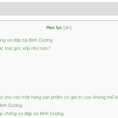
Mục lục
[
ẩn
]
ống va đập tại Bình Dương
c loại góc xốp như nào?
ển cho các mặt hàng sản phẩm có giá trị cao không thể k
 Bình Dương
p chống va đập tại Bình Dương