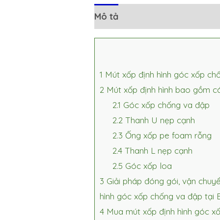
Mô tả
Đánh giá (0)
1
Mút xốp định hình góc xốp ch
2
Mút xốp định hình bao gồm cá
2.1
Góc xốp chống va đập
2.2
Thanh U nẹp cạnh
2.3
Ống xốp pe foam rỗng
2.4
Thanh L nẹp cạnh
2.5
Góc xốp loa
3
Giải pháp đóng gói, vận chuy
hình góc xốp chống va đập tại
4
Mua mút xốp định hình góc xố