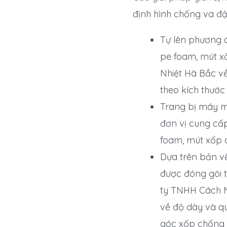
định hình chống va đ
Tự lên phương 
pe foam, mút x
Nhiệt Hà Bắc về
theo kích thướ
Trang bị máy m
đơn vị cung cấ
foam, mút xốp 
Dựa trên bản v
được đóng gói t
ty TNHH Cách N
về độ dày và q
góc xốp chống 