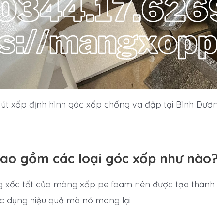
út xốp định hình góc xốp chống va đập tại Bình Dươ
bao gồm các loại góc xốp như nào
xốc tốt của màng xốp pe foam nên được tạo thành c
ác dụng hiệu quả mà nó mang lại