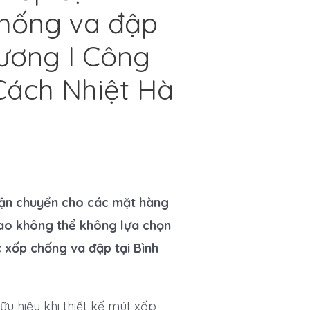
chống va đập
Dương I Công
Cách Nhiệt Hà
vận chuyển cho các mặt hàng
cao không thể không lựa chọn
 xốp chống va đập tại Bình
hữu hiệu khi thiết kế mút xốp