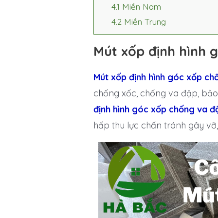
4.1
Miền Nam
4.2
Miền Trung
Mút xốp định hình 
Mút xốp định hình góc xốp ch
chống xốc, chống va đập, bảo
định hình góc xốp chống va đ
hấp thu lực chấn tránh gây vỡ