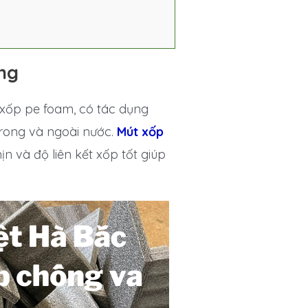
ng
xốp pe foam, có tác dụng
trong và ngoài nước.
Mút xốp
n và độ liên kết xốp tốt giúp