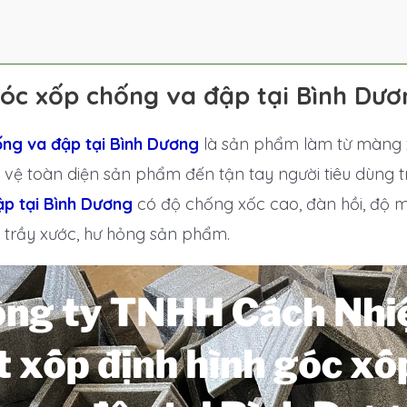
góc xốp chống va đập tại Bình Dươ
ống va đập tại Bình Dương
là sản phẩm làm từ màng 
 vệ toàn diện sản phẩm đến tận tay người tiêu dùng 
ập tại Bình Dương
có độ chống xốc cao, đàn hồi, độ mị
, trầy xước, hư hỏng sản phẩm.