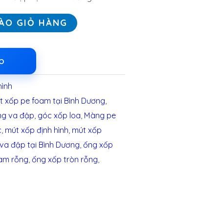
ÀO GIỎ HÀNG
LO
hình
t xốp pe foam tại Bình Dương
,
ng va đập
,
góc xốp loa
,
Màng pe
c
,
mút xốp định hình
,
mút xốp
 va đập tại Bình Dương
,
ống xốp
oam rỗng
,
ống xốp tròn rỗng
,