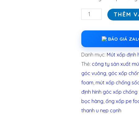
THÊM V
BÁO GIÁ ZA
Danh mục:
Mút xốp định 
Thẻ:
công ty sản xuất mú
góc vuông
,
góc xốp chố
foam
,
mút xốp chống số
định hình góc xốp chống
bọc hàng
,
ống xốp pe f
thanh u nẹp cạnh