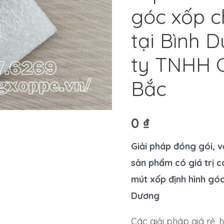
góc xốp 
tại Bình 
ty TNHH 
Bắc
0
₫
Giải pháp đóng gói, 
sản phẩm có giá trị 
mút xốp định hình góc
Dương
Các giải pháp giá rẻ, 