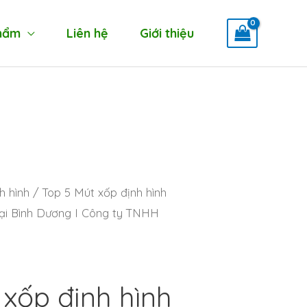
hẩm
Liên hệ
Giới thiệu
h hình
/ Top 5 Mút xốp định hình
ại Bình Dương I Công ty TNHH
 xốp định hình