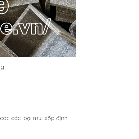
ng
?
ác các loại mút xốp định