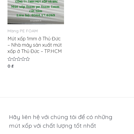
Màng PE FOAM
Mút xốp 1mm ở Thủ Đức
– Nhà máy sản xuất mút
xốp ở Thủ Đức – TP.HCM
Được
0
₫
xếp
hạng
0
5
sao
Hãy liên hệ với chúng tôi để có những
mút xốp với chất lượng tốt nhất