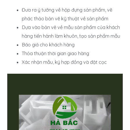
Đưa ra ý tưởng về hộp đựng sản phẩm, vẽ
phác thảo bản vẽ kỹ thuật về sản phẩm
Dựa vào bản vẽ về mẫu sản phẩm của khách
hàng tiến hành làm khuôn, tạo sản phẩm mẫu
Báo giá cho khách hàng
Thỏa thuận thời gian giao hàng
Xác nhận mẫu, ký hợp đồng và đặt cọc
Trình
chơi
Video