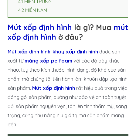
4.1
MIỀN TRUNG
4.2
MIỀN NAM
Mút xốp định hình
là gì? Mua
mút
xốp định hình
ở đâu?
Mút xốp định hình
,
khay xốp định hình
được sản
xuất từ
màng xốp pe foam
với các độ dày khác
nhau, tùy theo kích thước, hình dạng, độ khó của sản
phẩm mà chúng tôi tiến hành làm khuôn dập tạo hình
sản phẩm.
Mút xốp định hình
rất hiệu quả trong việc
đóng gói sản phẩm, dường như bảo vệ an toàn tuyệt
đối sản phẩm nguyên vẹn, tôn lên tính thẩm mỹ, sang
trọng, cũng như nâng niu giá trị mà sản phẩm mang
đến.