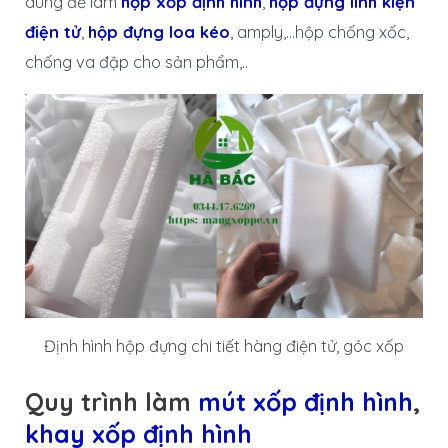
dùng để làm
hộp xốp định hình
,
hộp đựng linh kiện
điện tử
,
hộp đựng loa kéo
, amply,…hộp chống xốc,
chống va đập cho sản phẩm,..
Định hình hộp đựng chi tiết hàng điện tử, góc xốp
Quy trình làm
mút xốp định hình
,
khay xốp định hình