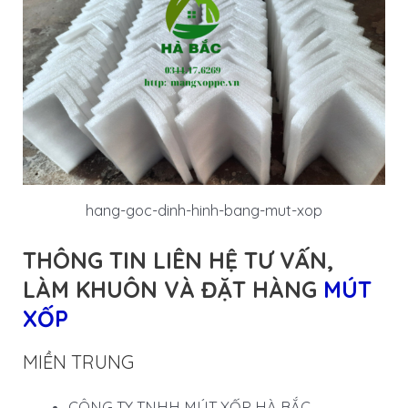
hang-goc-dinh-hinh-bang-mut-xop
THÔNG TIN LIÊN HỆ TƯ VẤN,
LÀM KHUÔN VÀ ĐẶT HÀNG
MÚT
XỐP
MIỀN TRUNG
CÔNG TY TNHH MÚT XỐP HÀ BẮC