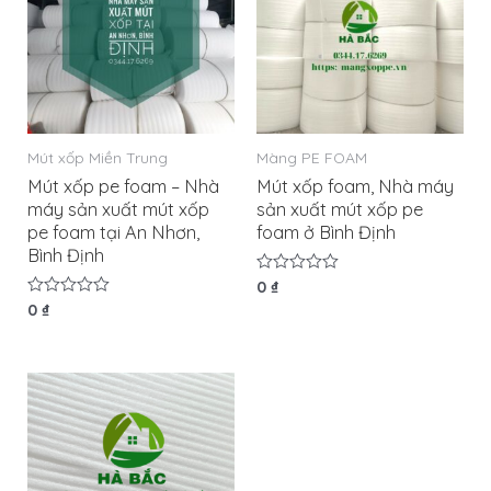
Mút xốp Miền Trung
Màng PE FOAM
Mút xốp pe foam – Nhà
Mút xốp foam, Nhà máy
máy sản xuất mút xốp
sản xuất mút xốp pe
pe foam tại An Nhơn,
foam ở Bình Định
Bình Định
Được
0
₫
xếp
Được
0
₫
hạng
xếp
0
hạng
5
0
sao
5
sao