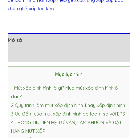
pe foam
,
nhận làm xốp theo yêu cầu
,
ống xốp
,
xốp bọc
chân ghế
,
xốp loa kéo
Mô tả
Đánh giá (0)
Mục lục
[
ẩn
]
1
Mút xốp định hình là gì? Mua mút xốp định hình ở
đâu?
2
Quy trình làm mút xốp định hình, khay xốp định hình
3
Ưu điểm của mút xốp định hình pe foam so với EPS
4
THÔNG TIN LIÊN HỆ TƯ VẤN, LÀM KHUÔN VÀ ĐẶT
HÀNG MÚT XỐP