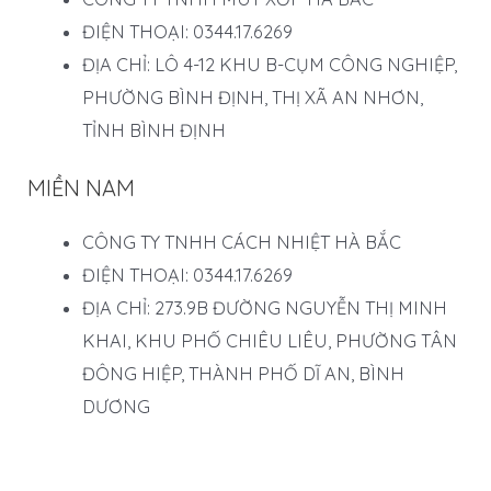
ĐIỆN THOẠI: 0344.17.6269
ĐỊA CHỈ: LÔ 4-12 KHU B-CỤM CÔNG NGHIỆP,
PHƯỜNG BÌNH ĐỊNH, THỊ XÃ AN NHƠN,
TỈNH BÌNH ĐỊNH
MIỀN NAM
CÔNG TY TNHH CÁCH NHIỆT HÀ BẮC
ĐIỆN THOẠI: 0344.17.6269
ĐỊA CHỈ: 273.9B ĐƯỜNG NGUYỄN THỊ MINH
KHAI, KHU PHỐ CHIÊU LIÊU, PHƯỜNG TÂN
ĐÔNG HIỆP, THÀNH PHỐ DĨ AN, BÌNH
DƯƠNG