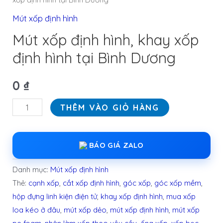
Mút xốp định hình
Mút xốp định hình, khay xốp
định hình tại Bình Dương
0
₫
THÊM VÀO GIỎ HÀNG
BÁO GIÁ ZALO
Danh mục:
Mút xốp định hình
Thẻ:
cạnh xốp
,
cắt xốp định hình
,
góc xốp
,
góc xốp mềm
,
hộp đựng linh kiện điện tử
,
khay xốp định hình
,
mua xốp
loa kéo ở đâu
,
mút xốp dẻo
,
mút xốp định hình
,
mút xốp