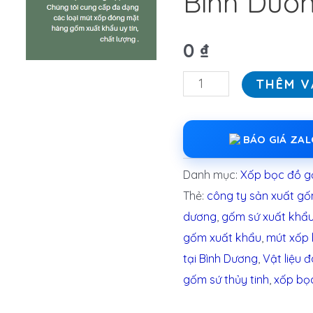
Bình Dươ
0
₫
THÊM V
BÁO GIÁ ZA
Danh mục:
Xốp bọc đồ 
Thẻ:
công ty sản xuất gố
dương
,
gốm sứ xuất khẩ
gốm xuất khẩu
,
mút xốp
tại Bình Dương
,
Vật liệu 
gốm sứ thủy tinh
,
xốp bọ