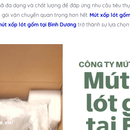
 đa dạng và chất lượng để đáp ứng nhu cầu tiêu thụ 
g gói vận chuyển quan trọng hơn hết.
Mút xốp lót gốm
út xốp lót gốm tại Bình Dương
trở thành sự lựa chọ