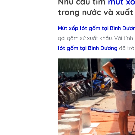
Nhu cầu tìm
mút xố
trong nước và xuất
Mút xốp lót gốm tại Bình Dươ
gói gốm sứ xuất khẩu. Với tín
lót gốm tại Bình Dương
đã trở