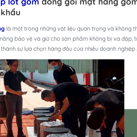
p lót gốm
đóng gói mặt hàng gốm
 khẩu
ng
là một trong những vật liệu quan trọng và không th
h năng bảo vệ và giữ cho sản phẩm không bị va đập, t
 thành sự lựa chọn hàng đầu của nhiều doanh nghiệp 