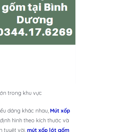
ớn trong khu vực
iểu dáng khác nhau,
Mút xốp
định hình theo kích thước và
 tuyệt vời,
mút xốp lót gốm