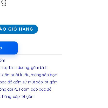
ng
ÀO GIỎ HÀNG
LO
gốm
m tại bình dương
,
gốm bình
u
,
gốm xuất khẩu
,
màng xốp bọc
 bọc đồ gốm sứ
,
mút xốp lót gốm
đóng gói PE Foam
,
xốp bọc đồ
c hàng
,
xốp lót gốm