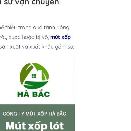
 sứ vận chuyển
ể thiếu trong quá trình đóng
rầy xước hoặc bị vỡ,
mút xốp
sản xuất và xuất khẩu gốm sứ.