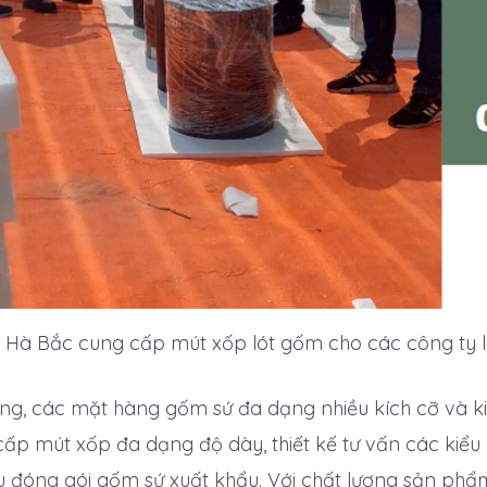
 Hà Bắc cung cấp mút xốp lót gốm cho các công ty l
ờng, các mặt hàng gốm sứ đa dạng nhiều kích cỡ và k
ấp mút xốp đa dạng độ dày, thiết kế tư vấn các kiểu 
u đóng gói gốm sứ xuất khẩu. Với chất lượng sản phẩm