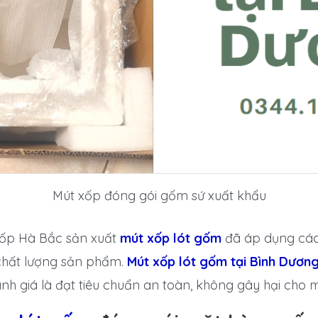
Mút xốp đóng gói gốm sứ xuất khẩu
Xốp Hà Bắc sản xuất
mút xốp lót gốm
đã áp dụng các
 chất lượng sản phẩm.
Mút xốp lót gốm tại Bình Dươn
nh giá là đạt tiêu chuẩn an toàn, không gây hại cho 