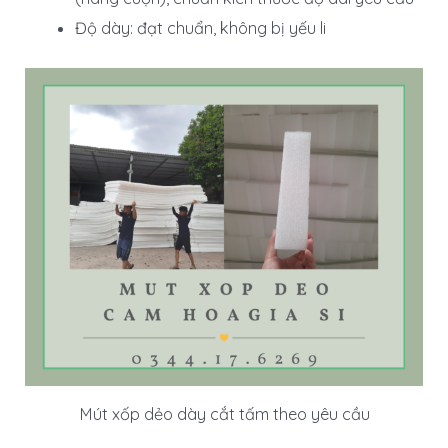
Độ dày: đạt chuẩn, không bị yếu li
Mút xốp dẻo dày cắt tấm theo yêu cầu