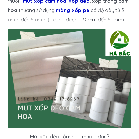
muốn.
Mút xốp cắm hoa
,
xốp dẻo
,
xốp trắng cắm
hoa
thường sử dụng
màng xốp pe
có độ dày từ 3
phân đến 5 phân ( tương đương 30mm đến 50mm)
Mút xốp dẻo cắm hoa mua ở đâu?