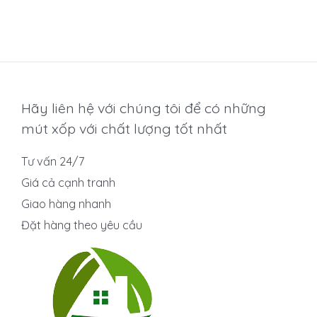
Được
xếp
hạng
0
5
sao
Hãy liên hệ với chúng tôi để có những
mút xốp với chất lượng tốt nhất
Tư vấn 24/7
Giá cả cạnh tranh
Giao hàng nhanh
Đặt hàng theo yêu cầu