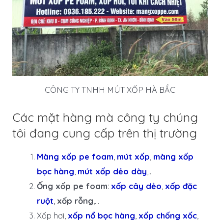
CÔNG TY TNHH MÚT XỐP HÀ BẮC
Các mặt hàng mà công ty chúng
tôi đang cung cấp trên thị trường
Màng xốp pe foam
,
mút xốp
,
màng xốp
bọc hàng
,
mút xốp dẻo dày
,..
Ống xốp pe foam
:
xốp cây dẻo
,
xốp đặc
ruột
,
xốp rỗng
,…
Xốp hơi,
xốp nổ bọc hàng
,
xốp chống xốc
,