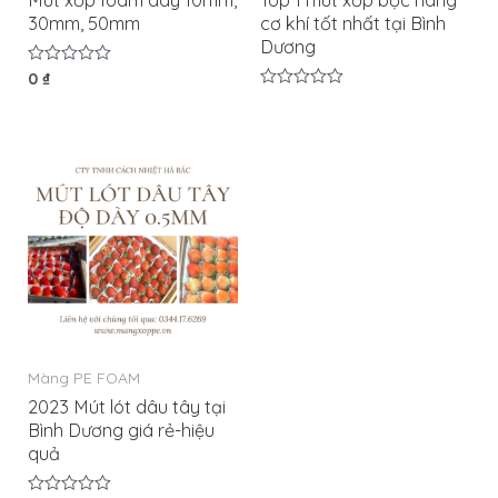
Mút xốp foam dày 10mm,
Top 1 mút xốp bọc hàng
30mm, 50mm
cơ khí tốt nhất tại Bình
Dương
Được
0
₫
xếp
Được
hạng
xếp
0
hạng
5
0
sao
5
sao
Màng PE FOAM
2023 Mút lót dâu tây tại
Bình Dương giá rẻ-hiệu
quả