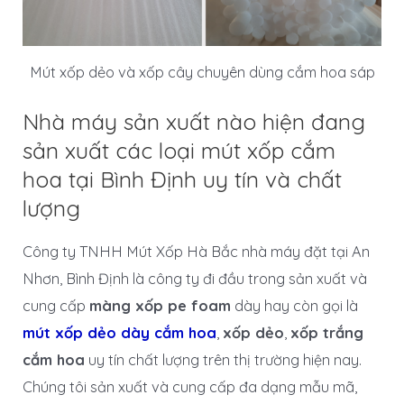
Mút xốp dẻo và xốp cây chuyên dùng cắm hoa sáp
Nhà máy sản xuất nào hiện đang
sản xuất các loại mút xốp cắm
hoa tại Bình Định uy tín và chất
lượng
Công ty TNHH Mút Xốp Hà Bắc nhà máy đặt tại An
Nhơn, Bình Định là công ty đi đầu trong sản xuất và
cung cấp
màng xốp pe foam
dày hay còn gọi là
mút xốp dẻo dày cắm hoa
,
xốp dẻo
,
xốp trắng
cắm hoa
uy tín chất lượng trên thị trường hiện nay.
Chúng tôi sản xuất và cung cấp đa dạng mẫu mã,