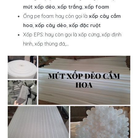
mút xốp dẻo
,
xốp trắng
,
xốp foam
Ống pe foam: hay còn gọi là
xốp cây cắm
hoa
,
xốp cây dẻo
,
xốp đặc ruột
Xốp EPS: hay còn gọi là xốp cứng, xốp định
hình, xốp thùng đá,…