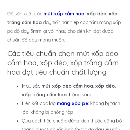
Để sản xuất các
mút xốp cắm hoa
,
xốp dẻo
,
xốp
trắng cắm hoa
dày tiến hành ép các tấm màng xốp
pe độ dày 5mm lại với nhau cho đến khi đạt được
chuẩn độ dày mong muốn.
Các tiêu chuẩn chọn mút xốp dẻo
cắm hoa, xốp dẻo, xốp trắng cắm
hoa đạt tiêu chuẩn chất lượng
Màu sắc
mút xốp dẻo cắm hoa
,
xốp dẻo
,
xốp trắng cắm hoa
: trắng sáng
Liên kết các lớp
màng xốp pe
: không bị tách
lớp, không bị phồng rộp
Quy cách tiêu chuẩn: đúng kích thước công bố
(hàng cuộn), chuẩn kích thước độ dài yêu cầu