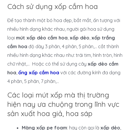
Cách sử dụng xốp cắm hoa
Để tạo thành một bó hoa đẹp, bắt mắt, ấn tượng với
nhiều hình dạng khác nhau, người gói hoa sử dụng
loại
mút xốp dẻo cắm hoa
,
xốp dẻo
,
xốp trắng
cắm hoa
độ dày 3 phân, 4 phân, 5 phân,… cắt thành
nhiều hình dạng khác nhau như: trái tim, hình tròn, hình
chữ nhật,… Hoặc có thể sử dụng cây
xốp dẻo cắm
hoa
,
ống xốp cắm hoa
với các đường kính đa dạng
4 phân, 5 phân, 7 phân,…
Các loại mút xốp mà thị trường
hiện nay ưa chuộng trong lĩnh vực
sản xuất hoa giả, hoa sáp
Màng xốp pe foam
: hay còn gọi là
xốp dẻo
,