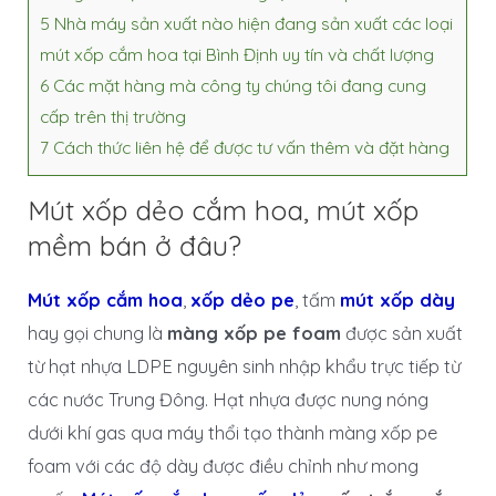
5
Nhà máy sản xuất nào hiện đang sản xuất các loại
mút xốp cắm hoa tại Bình Định uy tín và chất lượng
6
Các mặt hàng mà công ty chúng tôi đang cung
cấp trên thị trường
7
Cách thức liên hệ để được tư vấn thêm và đặt hàng
Mút xốp dẻo cắm hoa, mút xốp
mềm bán ở đâu?
Mút xốp cắm hoa
,
xốp dẻo pe
, tấm
mút xốp dày
hay gọi chung là
màng xốp pe foam
được sản xuất
từ hạt nhựa LDPE nguyên sinh nhập khẩu trực tiếp từ
các nước Trung Đông. Hạt nhựa được nung nóng
dưới khí gas qua máy thổi tạo thành màng xốp pe
foam với các độ dày được điều chỉnh như mong