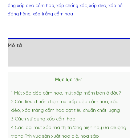
ống xốp dẻo cắm hoa
,
xốp chống xốc
,
xốp dẻo
,
xốp nổ
đóng hàng
,
xốp trắng cắm hoa
Mô tả
Đánh giá (0)
Mục lục
[
ẩn
]
1
Mút xốp dẻo cắm hoa, mút xốp mềm bán ở đâu?
2
Các tiêu chuẩn chọn mút xốp dẻo cắm hoa, xốp
dẻo, xốp trắng cắm hoa đạt tiêu chuẩn chất lượng
3
Cách sử dụng xốp cắm hoa
4
Các loại mút xốp mà thị trường hiện nay ưa chuộng
trong lĩnh vực sản xuất hoa giả, hoa sáp