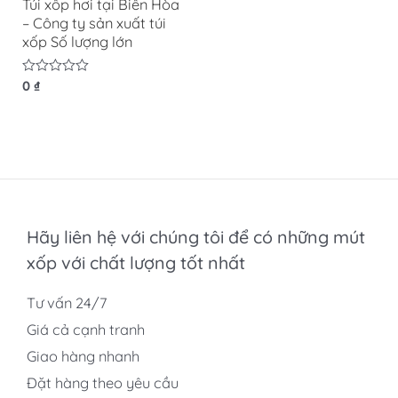
Túi xốp hơi tại Biên Hòa
– Công ty sản xuất túi
xốp Số lượng lớn
Được
0
₫
xếp
hạng
0
5
sao
Hãy liên hệ với chúng tôi để có những mút
xốp với chất lượng tốt nhất
Tư vấn 24/7
Giá cả cạnh tranh
Giao hàng nhanh
Đặt hàng theo yêu cầu