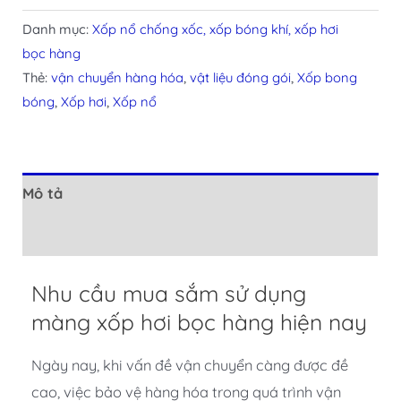
4.50
2
trên 5
dựa trên
Danh mục:
Xốp nổ chống xốc, xốp bóng khí, xốp hơi
đánh giá
bọc hàng
Thẻ:
vận chuyển hàng hóa
,
vật liệu đóng gói
,
Xốp bong
bóng
,
Xốp hơi
,
Xốp nổ
Mô tả
Đánh giá (2)
Nhu cầu mua sắm sử dụng
màng xốp hơi bọc hàng hiện nay
Ngày nay, khi vấn đề vận chuyển càng được đề
cao, việc bảo vệ hàng hóa trong quá trình vận