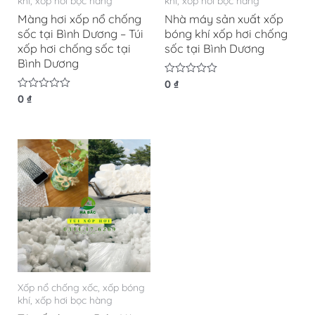
khí, xốp hơi bọc hàng
khí, xốp hơi bọc hàng
Màng hơi xốp nổ chống
Nhà máy sản xuất xốp
sốc tại Bình Dương – Túi
bóng khí xốp hơi chống
xốp hơi chống sốc tại
sốc tại Bình Dương
Bình Dương
Được
0
₫
xếp
Được
0
₫
hạng
xếp
0
hạng
5
0
sao
5
sao
Xốp nổ chống xốc, xốp bóng
khí, xốp hơi bọc hàng