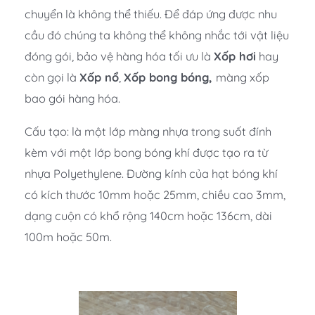
chuyển là không thể thiếu. Để đáp ứng được nhu
cầu đó chúng ta không thể không nhắc tới vật liệu
đóng gói, bảo vệ hàng hóa tối ưu là
Xốp hơi
hay
còn gọi là
Xốp nổ
,
Xốp bong bóng,
màng xốp
bao gói hàng hóa.
Cấu tạo: là một lớp màng nhựa trong suốt đính
kèm với một lớp bong bóng khí được tạo ra từ
nhựa Polyethylene. Đường kính của hạt bóng khí
có kích thước 10mm hoặc 25mm, chiều cao 3mm,
dạng cuộn có khổ rộng 140cm hoặc 136cm, dài
100m hoặc 50m.