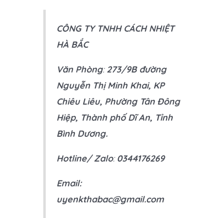
CÔNG TY TNHH CÁCH NHIỆT
HÀ BẮC
Văn Phòng
:
273/9B đường
Nguyễn Thị Minh Khai, KP
Chiêu Liêu, Phường Tân Đông
Hiệp, Thành phố Dĩ An, Tỉnh
Bình Dương.
Hotline/ Zalo
:
0344176269
Email:
uyenkthabac@gmail.com