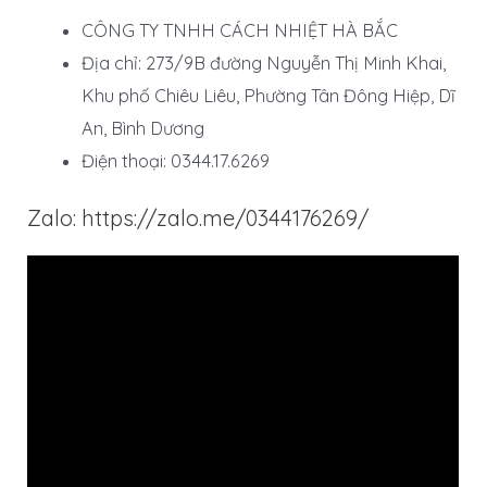
CÔNG TY TNHH CÁCH NHIỆT HÀ BẮC
Địa chỉ: 273/9B đường Nguyễn Thị Minh Khai,
Khu phố Chiêu Liêu, Phường Tân Đông Hiệp, Dĩ
An, Bình Dương
Điện thoại: 0344.17.6269
Zalo: https://zalo.me/0344176269/