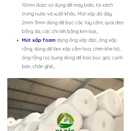
10mm được sử dụng để may balo, túi xách
trong nước và xuất khẩu. Mút xốp độ dày
2mm-3mm dùng để bọc các tay cầm, quai đeo
bằng da, các chi tiết bằng kim loại,..
Mút xốp foam
dạng ống xốp đặc, ống xốp
rỗng: dùng để làm xốp cắm hoa, chèn khe hở,
ống rỗng rọc bụng dùng để bao bọc góc cạnh
bàn, chân ghế,….