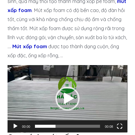
sinh, qua máy thổi tạo thành màng xốp pe foam,
mút
xốp foam
. Mút xốp foam có độ bền cao, độ đàn hồi
tốt, cùng với khả năng chống chịu độ ẩm và chống
thấm tốt. Mút xốp foam được sử dụng rộng rãi trong
lĩnh vực đóng gói, vận chuyển, sản xuất ba lo túi xách,
….
Mút xốp foam
được tạo thành dạng cuộn, ống
xốp đặc, ống xốp rỗng, …
Trình
chơi
Video
00:00
00:08