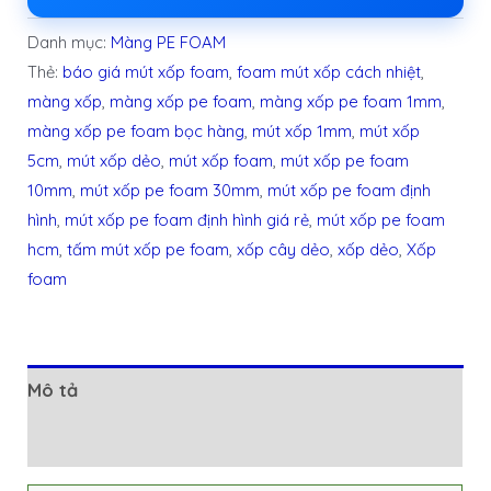
Danh mục:
Màng PE FOAM
Thẻ:
báo giá mút xốp foam
,
foam mút xốp cách nhiệt
,
màng xốp
,
màng xốp pe foam
,
màng xốp pe foam 1mm
,
màng xốp pe foam bọc hàng
,
mút xốp 1mm
,
mút xốp
5cm
,
mút xốp dẻo
,
mút xốp foam
,
mút xốp pe foam
10mm
,
mút xốp pe foam 30mm
,
mút xốp pe foam định
hình
,
mút xốp pe foam định hình giá rẻ
,
mút xốp pe foam
hcm
,
tấm mút xốp pe foam
,
xốp cây dẻo
,
xốp dẻo
,
Xốp
foam
Mô tả
Đánh giá (0)