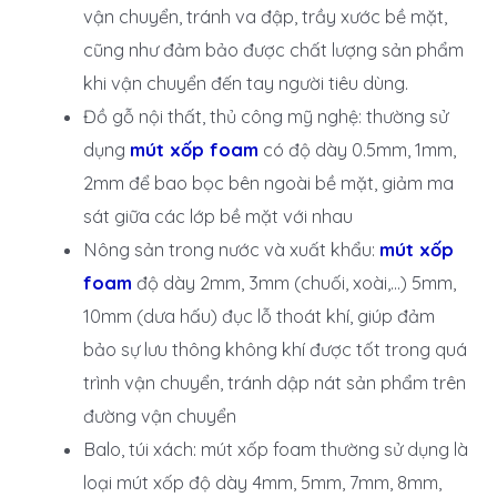
vận chuyển, tránh va đập, trầy xước bề mặt,
cũng như đảm bảo được chất lượng sản phẩm
khi vận chuyển đến tay người tiêu dùng.
Đồ gỗ nội thất, thủ công mỹ nghệ: thường sử
dụng
mút xốp foam
có độ dày 0.5mm, 1mm,
2mm để bao bọc bên ngoài bề mặt, giảm ma
sát giữa các lớp bề mặt với nhau
Nông sản trong nước và xuất khẩu:
mút xốp
foam
độ dày 2mm, 3mm (chuối, xoài,…) 5mm,
10mm (dưa hấu) đục lỗ thoát khí, giúp đảm
bảo sự lưu thông không khí được tốt trong quá
trình vận chuyển, tránh dập nát sản phẩm trên
đường vận chuyển
Balo, túi xách: mút xốp foam thường sử dụng là
loại mút xốp độ dày 4mm, 5mm, 7mm, 8mm,