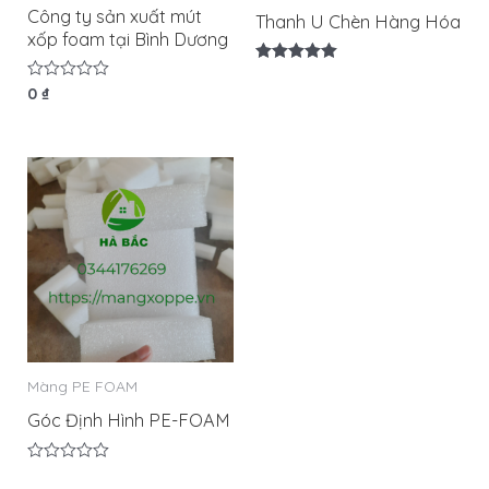
Công ty sản xuất mút
Thanh U Chèn Hàng Hóa
xốp foam tại Bình Dương
Được xếp
hạng
Được
0
₫
5.00
xếp
5 sao
hạng
0
5
sao
Màng PE FOAM
Góc Định Hình PE-FOAM
Được
xếp