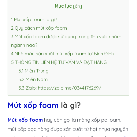
Mục lục
[
ẩn
]
1
Mút xốp foam là gì?
2
Quy cách mút xốp foam
3
Mút xốp foam được sử dụng trong lĩnh vực, nhóm
ngành nào?
4
Nhà máy sản xuất mút xốp foam tại Bình Định
5
THÔNG TIN LIÊN HỆ TƯ VẤN VÀ ĐẶT HÀNG
5.1
Miền Trung
5.2
Miền Nam
5.3
Zalo: https://zalo.me/0344176269/
Mút xốp foam
là gì?
Mút xốp foam
hay còn gọi là màng xốp pe foam,
mút xốp bọc hàng được sản xuất từ hạt nhựa nguyên