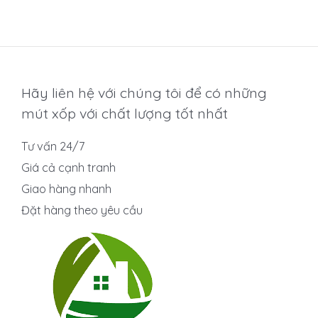
hạng
0
5
sao
Hãy liên hệ với chúng tôi để có những
mút xốp với chất lượng tốt nhất
Tư vấn 24/7
Giá cả cạnh tranh
Giao hàng nhanh
Đặt hàng theo yêu cầu