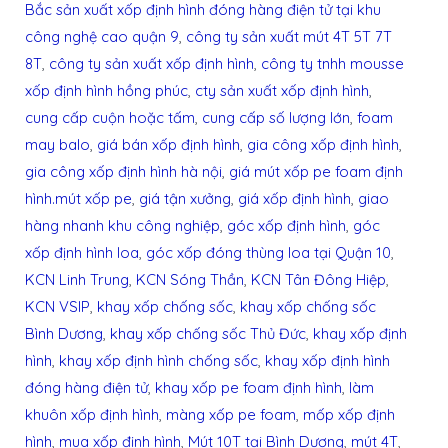
Bắc sản xuất xốp định hình đóng hàng điện tử tại khu
công nghệ cao quận 9
,
công ty sản xuất mút 4T 5T 7T
8T
,
công ty sản xuất xốp định hình
,
công ty tnhh mousse
xốp định hình hồng phúc
,
cty sản xuất xốp định hình
,
cung cấp cuộn hoặc tấm
,
cung cấp số lượng lớn
,
foam
may balo
,
giá bán xốp định hình
,
gia công xốp định hình
,
gia công xốp định hình hà nội
,
giá mút xốp pe foam định
hình.mút xốp pe
,
giá tận xưởng
,
giá xốp định hình
,
giao
hàng nhanh khu công nghiệp
,
góc xốp định hình
,
góc
xốp định hình loa
,
góc xốp đóng thùng loa tại Quận 10
,
KCN Linh Trung
,
KCN Sóng Thần
,
KCN Tân Đông Hiệp
,
KCN VSIP
,
khay xốp chống sốc
,
khay xốp chống sốc
Bình Dương
,
khay xốp chống sốc Thủ Đức
,
khay xốp định
hình
,
khay xốp định hình chống sốc
,
khay xốp định hình
đóng hàng điện tử
,
khay xốp pe foam định hình
,
làm
khuôn xốp định hình
,
màng xốp pe foam
,
mốp xốp định
hình
,
mua xốp định hình
,
Mút 10T tại Bình Dương
,
mút 4T
,