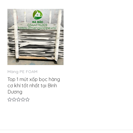
0
0
5
5
sao
sao
Màng PE FOAM
Top 1 mút xốp bọc hàng
cơ khí tốt nhất tại Bình
Dương
Được
xếp
hạng
0
5
sao