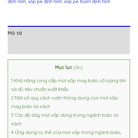
định hình
,
xốp pe định hình
,
xốp pe foam định hình
Mô tả
Đánh giá (0)
Mục lục
[
ẩn
]
1
Khả năng cung cấp mút xốp may balo số lượng lớn
và đủ tiêu chuẩn xuất khẩu
2
Một số quy cách cuộn thông dụng của mút xốp
may balo túi xách
3
Các độ dày mút xốp dùng trong ngành balo túi
xách
4
Ứng dụng cụ thể của mút xốp trong ngành balo,