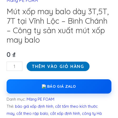
Màng PE FOAM
Mút xốp may balo dày 3T,5T,
7T tại Vĩnh Lộc – Bình Chánh
– Công ty sản xuất mút xốp
may balo
0
₫
THÊM VÀO GIỎ HÀNG
BÁO GIÁ ZALO
Danh mục:
Màng PE FOAM
Thẻ:
báo giá xốp định hình
,
cắt tấm theo kích thước
may
,
cắt theo rập balo
,
cắt xốp định hình
,
công ty Hà