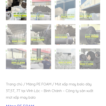
Trang chủ
/
Màng PE FOAM
/ Mút xốp may balo dày
3T,5T, 7T tại Vĩnh Lộc – Bình Chánh – Công ty sản xuất
mút xốp may balo