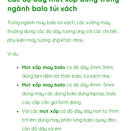
ngành balo túi xách
Trong ngành may balo túi xách, các xưởng may
thường dùng các độ dày tương ứng với các chi tiết,
phụ kiện may tương ứng khác nhau
Ví dụ:
Mút xốp may balo
có độ dày 2mm-3mm
dùng làm đệm lót thân balo, túi xách nhẹ
Mút xốp may balo
có độ dày 4mm -5mm
dùng may các dòng balo đựng laptop, balo
cao cấp cần giữ form đứng
Với các
mút xốp
có độ dày dày hơn từ 7mm
trở lên: dùng may phần lưng balo, quay đeo
cần đồ dày và êm