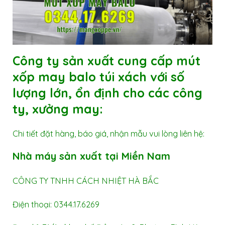
Công ty sản xuất
cung cấp mút
xốp may balo túi xách
với số
lượng lớn, ổn định cho các công
ty, xưởng may:
Chi tiết đặt hàng, báo giá, nhận mẫu vui lòng liên hệ:
Nhà máy sản xuất tại Miền Nam
CÔNG TY TNHH CÁCH NHIỆT HÀ BẮC
Điện thoại: 0344.17.6269