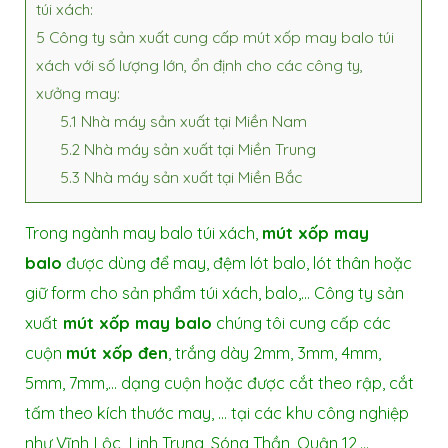
túi xách:
5
Công ty sản xuất cung cấp mút xốp may balo túi
xách với số lượng lớn, ổn định cho các công ty,
xưởng may:
5.1
Nhà máy sản xuất tại Miền Nam
5.2
Nhà máy sản xuất tại Miền Trung
5.3
Nhà máy sản xuất tại Miền Bắc
Trong ngành may balo túi xách,
mút xốp may
balo
được dùng để may, đệm lót balo, lót thân hoặc
giữ form cho sản phẩm túi xách, balo,… Công ty sản
xuất
mút xốp may balo
chúng tôi cung cấp các
cuộn
mút xốp đen
, trắng dày 2mm, 3mm, 4mm,
5mm, 7mm,… dạng cuộn hoặc được cắt theo rập, cắt
tấm theo kích thước may, … tại các khu công nghiệp
như Vĩnh Lộc, Linh Trung, Sóng Thần, Quận 12,…