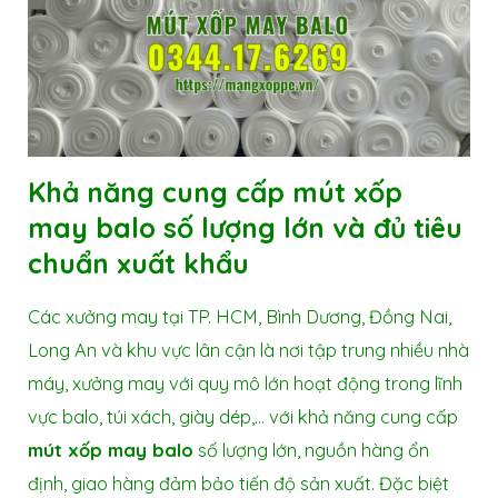
Khả năng cung cấp
mút xốp
may balo
số lượng lớn và đủ tiêu
chuẩn xuất khẩu
Các xưởng may tại TP. HCM, Bình Dương, Đồng Nai,
Long An và khu vực lân cận là nơi tập trung nhiều nhà
máy, xưởng may với quy mô lớn hoạt động trong lĩnh
vực balo, túi xách, giày dép,… với khả năng cung cấp
mút xốp may balo
số lượng lớn, nguồn hàng ổn
định, giao hàng đảm bảo tiến độ sản xuất. Đặc biệt