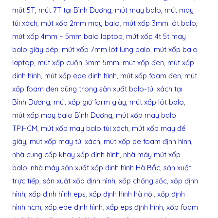
mút 5T
,
mút 7T tại Bình Dương
,
mút may balo
,
mút may
túi xách
,
mút xốp 2mm may balo
,
mút xốp 3mm lót balo
,
mút xốp 4mm – 5mm balo laptop
,
mút xốp 4t 5t may
balo giày dép
,
mút xốp 7mm lót lưng balo
,
mút xốp balo
laptop
,
mút xốp cuộn 3mm 5mm
,
mút xốp đen
,
mút xốp
định hình
,
mút xốp epe định hình
,
mút xốp foam đen
,
mút
xốp foam đen dùng trong sản xuất balo-túi xách tại
Bình Dương
,
mút xốp giữ form giày
,
mút xốp lót balo
,
mút xốp may balo Bình Dương
,
mút xốp may balo
TP.HCM
,
mút xốp may balo túi xách
,
mút xốp may đế
giày
,
mút xốp may túi xách
,
mút xốp pe foam định hình
,
nhà cung cấp khay xốp định hình
,
nhà máy mút xốp
balo
,
nhà máy sản xuất xốp định hình Hà Bắc
,
sản xuất
trực tiếp
,
sản xuất xốp định hình
,
xốp chống sốc
,
xốp định
hình
,
xốp định hình eps
,
xốp định hình hà nội
,
xốp định
hình hcm
,
xốp epe định hình
,
xốp eps định hình
,
xốp foam