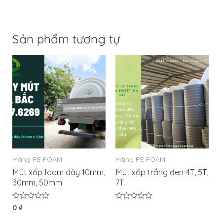
Sản phẩm tương tự
Màng PE FOAM
Màng PE FOAM
Mút xốp foam dày 10mm,
Mút xốp trắng đen 4T, 5T,
30mm, 50mm
7T
Được
0
₫
Được
xếp
xếp
hạng
hạng