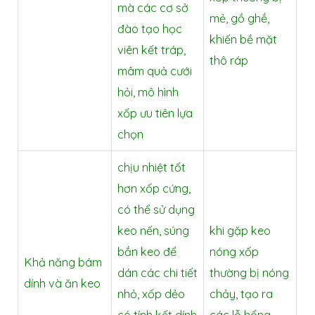
mà các cơ sở
mẻ, gồ ghề,
đào tạo học
khiến bề mặt
viên kết tráp,
thô ráp
mâm quả cưới
hỏi, mô hình
xốp ưu tiên lựa
chọn
chịu nhiệt tốt
hơn xốp cứng,
có thể sử dụng
keo nến, súng
khi gặp keo
bắn keo để
nóng xốp
Khả năng bám
dán các chi tiết
thường bị nóng
dính và ăn keo
nhỏ, xốp dẻo
chảy, tạo ra