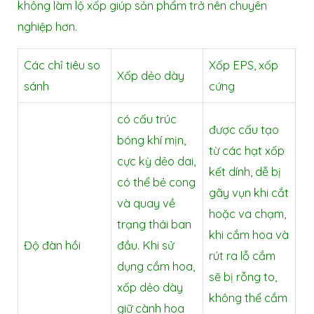
không làm lộ xốp giúp sản phẩm trở nên chuyên
nghiệp hơn.
Các chỉ tiêu so
Xốp EPS, xốp
Xốp dẻo dày
sánh
cứng
có cấu trúc
được cấu tạo
bóng khí mịn,
từ các hạt xốp
cực kỳ dẻo dai,
kết dính, dễ bị
có thể bẻ cong
gãy vụn khi cắt
và quay về
hoặc va chạm,
trạng thái ban
khi cắm hoa và
Độ đàn hồi
đầu. Khi sử
rút ra lỗ cắm
dụng cắm hoa,
sẽ bị rỗng to,
xốp dẻo dày
không thể cắm
giữ cành hoa