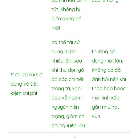
có tính kết dính
các lỗ hổng
tốt, không bị
biến dạng bề
mặt
có thể tái sử
dụng được
thường sử
nhiều lần, sau
dụng một lần,
khi thu dọn gỡ
không có độ
Mức độ tái sử
bỏ các chi tiết
đàn hồi nên khi
dụng và tiết
trang trí, xốp
tháo hoa hoặc
kiệm chi phí
dẻo vẫn còn
mô hình xốp
nguyên hiện
gần như nát
trạng, giảm chi
vụn
phí nguyên liệu