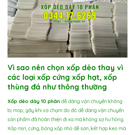
Vì sao nên chọn
xốp dẻo
thay vì
các loại xốp cứng xốp hạt, xốp
thùng đá như thông thường
Xốp dẻo dày 10 phân
dễ dàng vận chuyển không
bị móp, gãy khi va chạm do đó dễ dàng vận chuyển
sản phẩm đã hoàn thiện đi xa mà không sợ hư hỏng.
Xốp mịn, cứng, bóng xốp nhỏ dễ sơn, kết hợp keo mà