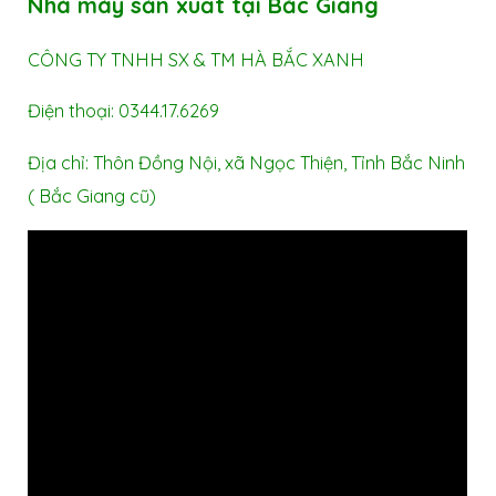
Nhà máy sản xuất tại Bắc Giang
CÔNG TY TNHH SX & TM HÀ BẮC XANH
Điện thoại: 0344.17.6269
Địa chỉ: Thôn Đồng Nội, xã Ngọc Thiện, Tỉnh Bắc Ninh
( Bắc Giang cũ)