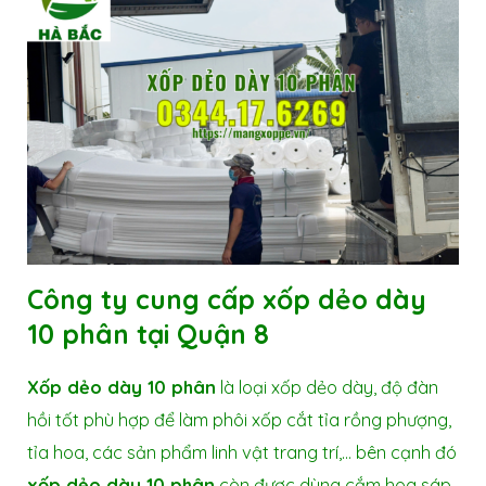
Công ty cung cấp xốp dẻo dày
10 phân tại Quận 8
Xốp dẻo dày 10 phân
là loại xốp dẻo dày, độ đàn
hồi tốt phù hợp để làm phôi xốp cắt tỉa rồng phượng,
tỉa hoa, các sản phẩm linh vật trang trí,… bên cạnh đó
xốp dẻo dày 10 phân
còn được dùng cắm hoa sáp,