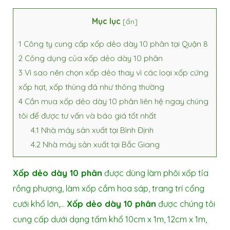
Mục lục
[
ẩn
]
1
Công ty cung cấp xốp dẻo dày 10 phân tại Quận 8
2
Công dụng của xốp dẻo dày 10 phân
3
Vì sao nên chọn xốp dẻo thay vì các loại xốp cứng
xốp hạt, xốp thùng đá như thông thường
4
Cần mua xốp dẻo dày 10 phân liên hệ ngay chúng
tôi để được tư vấn và báo giá tốt nhất
4.1
Nhà máy sản xuất tại Bình Định
4.2
Nhà máy sản xuất tại Bắc Giang
Xốp dẻo dày 10 phân
được dùng làm phôi xốp tỉa
rồng phượng, làm xốp cắm hoa sáp, trang trí cổng
cưới khổ lớn,…
Xốp dẻo dày 10 phân
được chúng tôi
cung cấp dưới dạng tấm khổ 10cm x 1m, 12cm x 1m,