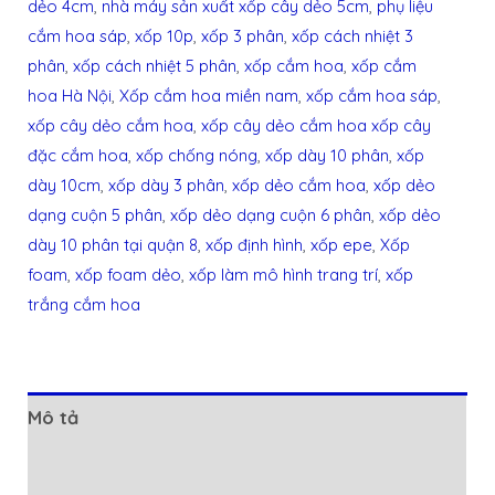
dẻo 4cm
,
nhà máy sản xuất xốp cây dẻo 5cm
,
phụ liệu
cắm hoa sáp
,
xốp 10p
,
xốp 3 phân
,
xốp cách nhiệt 3
phân
,
xốp cách nhiệt 5 phân
,
xốp cắm hoa
,
xốp cắm
hoa Hà Nội
,
Xốp cắm hoa miền nam
,
xốp cắm hoa sáp
,
xốp cây dẻo cắm hoa
,
xốp cây dẻo cắm hoa xốp cây
đặc cắm hoa
,
xốp chống nóng
,
xốp dày 10 phân
,
xốp
dày 10cm
,
xốp dày 3 phân
,
xốp dẻo cắm hoa
,
xốp dẻo
dạng cuộn 5 phân
,
xốp dẻo dạng cuộn 6 phân
,
xốp dẻo
dày 10 phân tại quận 8
,
xốp định hình
,
xốp epe
,
Xốp
foam
,
xốp foam dẻo
,
xốp làm mô hình trang trí
,
xốp
trắng cắm hoa
Mô tả
Đánh giá (0)