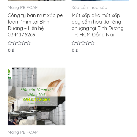
Màng PE FOAM
Xốp cắm hoa sáp
Công ty bán mút xốp pe
Mút xốp dẻo mút xốp
foam 1mm tại Bình
dày cắm hoa tỉa rồng
Dương – Liên hệ:
phượng tại Bình Dương
0344.17.6269
TP. HCM Đồng Nai
Được
0
₫
Được
0
₫
xếp
xếp
hạng
hạng
0
0
5
5
sao
sao
Màng PE FOAM