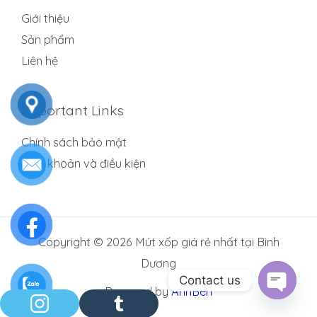
Giới thiệu
Sản phẩm
Liên hệ
Important Links
Chính sách bảo mật
Điều khoản và điều kiện
Copyright © 2026 Mút xốp giá rẻ nhất tại Bình
Dương
Contact us
Powered by
AnhBen
OPEN C