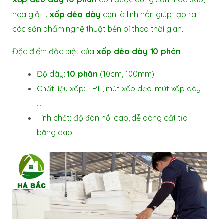
hoa giả, …
xốp dẻo dày
còn là linh hồn giúp tạo ra
các sản phẩm nghệ thuật bền bỉ theo thời gian.
Đặc điểm đặc biệt của
xốp dẻo dày 10 phân
Độ dày:
10 phân
(10cm, 100mm)
Chất liệu xốp: EPE, mút xốp dẻo, mút xốp dày,
…
Tính chất: độ đàn hồi cao, dễ dàng cắt tỉa
bằng dao