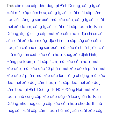
Thẻ:
cần mua xốp dẻo dày tại Bình Dương
,
công ty sản
xuất mút xốp cắm hoa
,
công ty sản xuất mút xốp cắm
hoa sá
,
công ty sản xuất mút xốp dẻo
,
công ty sản xuất
mút xốp foam
,
công ty sản xuất mút xốp foam tại Bình
Dương
,
đại lý cung cấp mút xốp cắm hoa
,
địa chỉ cơ sỏ
sản xuất xốp foam dày
,
địa chỉ mua xốp cây dẻo cắm
hoa
,
địa chỉ nhà máy sản xuất mút xốp định hình
,
địa chỉ
nhà máy sản xuất xốp cắm hoa
,
khay xốp định hình
,
Màng pe foam
,
mút xốp 3cm
,
mút xốp cắm hoa
,
mút
xốp dẻo
,
mút xốp dẻo 10 phân
,
mút xốp dẻo 5 phân
,
mút
xốp dẻo 7 phân
,
mút xốp dẻo làm rồng phượng
,
mút xốp
dẻo mút xốp dày cắm hoa
,
mút xốp dẻo mút xốp dày
cắm hoa tại Bình Dương TP. HCM Đồng Nai
,
mút xốp
foam
,
nhà cung cấp xốp dẻo dày số lượng lớn tại Bình
Dương
,
nhà máy cung cấp xốp cắm hoa cho đại lí
,
nhà
máy sản xuất xốp cắm hoa
,
nhà máy sản xuất xốp cây