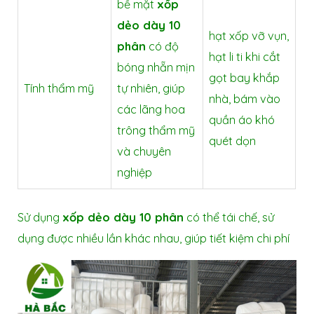
bề mặt
xốp
dẻo dày 10
hạt xốp vỡ vụn,
phân
có độ
hạt li ti khi cắt
bóng nhẵn mịn
gọt bay khắp
Tính thẩm mỹ
tự nhiên, giúp
nhà, bám vào
các lãng hoa
quần áo khó
trông thẩm mỹ
quét dọn
và chuyên
nghiệp
Sử dụng
xốp dẻo dày 10 phân
có thể tái chế, sử
dụng được nhiều lần khác nhau, giúp tiết kiệm chi phí