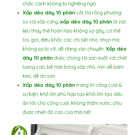
chắc cành không bị nghiêng ngả
Xốp dẻo dày 10 phân
cắt tỉa rồng phượng:
so với xốp cứng,
xốp dẻo dày 10 phân
là vật
liệu thay thế hoàn hảo không sợ gãy, có thể
tỉa, gọt, điêu khắc các chi tiết nhỏ, nhọn mà
không sợ bị vỡ, dễ dàng vận chuyển.
Xốp dẻo
dày 10 phân
được chúng tôi sản xuất với chất
lượng cao, bề mặt bóng xốp nhỏ, mịn dễ bám
keo, dễ ăn sơn
Xốp dẻo dày 10 phân
trang trí cổng cưới &
sự kiện: khổ lớn phù hợp tạo khối lớn tạo dấu
ấn tốt cho cổng cưới, không thấm nước, chịu
được nhiệt độ cao của thời tiết