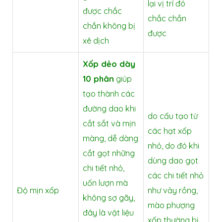
lại vị trí đó
được chắc
chắc chắn
chắn không bị
được
xê dịch
Xốp dẻo dày
10 phân
giúp
tạo thành các
đường dao khi
do cấu tạo từ
cắt sắt và mịn
các hạt xốp
màng, dễ dàng
nhỏ, do đó khi
cắt gọt những
dùng dao gọt
chi tiết nhỏ,
các chi tiết nhỏ
uốn lượn mà
Độ mịn xốp
như vảy rồng,
không sợ gãy,
mào phượng
đây là vật liệu
xốp thường bị