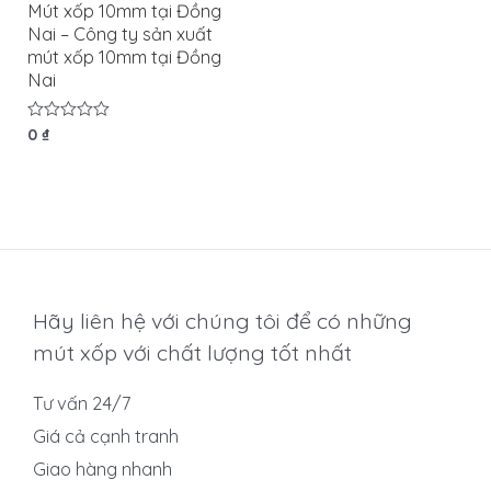
Mút xốp 10mm tại Đồng
Nai – Công ty sản xuất
mút xốp 10mm tại Đồng
Nai
Được
0
₫
xếp
hạng
0
5
sao
Hãy liên hệ với chúng tôi để có những
mút xốp với chất lượng tốt nhất
Tư vấn 24/7
Giá cả cạnh tranh
Giao hàng nhanh