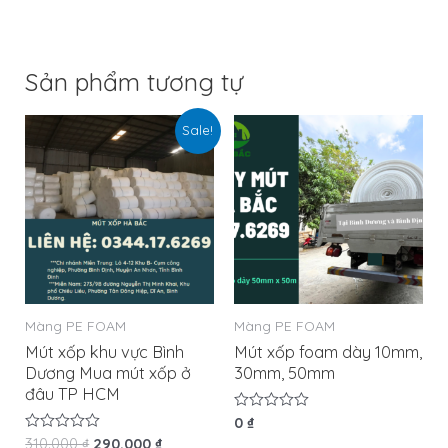
Sản phẩm tương tự
Sale!
Màng PE FOAM
Màng PE FOAM
Mút xốp khu vực Bình
Mút xốp foam dày 10mm,
Dương Mua mút xốp ở
30mm, 50mm
đâu TP HCM
Được
0
₫
xếp
Được
310.000
₫
290.000
₫