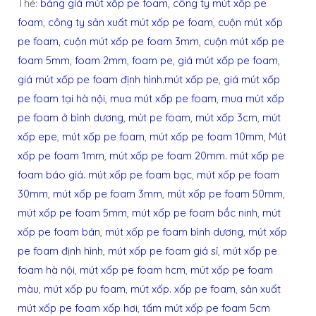
Thẻ:
bảng giá mút xốp pe foam
,
công ty mút xốp pe
foam
,
công ty sản xuất mút xốp pe foam
,
cuộn mút xốp
pe foam
,
cuộn mút xốp pe foam 3mm
,
cuộn mút xốp pe
foam 5mm
,
foam 2mm
,
foam pe
,
giá mút xốp pe foam
,
giá mút xốp pe foam định hình.mút xốp pe
,
giá mút xốp
pe foam tại hà nội
,
mua mút xốp pe foam
,
mua mút xốp
pe foam ở bình dương
,
mút pe foam
,
mút xốp 3cm
,
mút
xốp epe
,
mút xốp pe foam
,
mút xốp pe foam 10mm
,
Mút
xốp pe foam 1mm
,
mút xốp pe foam 20mm. mút xốp pe
foam báo giá. mút xốp pe foam bạc
,
mút xốp pe foam
30mm
,
mút xốp pe foam 3mm
,
mút xốp pe foam 50mm
,
mút xốp pe foam 5mm
,
mút xốp pe foam bắc ninh
,
mút
xốp pe foam bán
,
mút xốp pe foam bình dương
,
mút xốp
pe foam định hình
,
mút xốp pe foam giá sỉ
,
mút xốp pe
foam hà nội
,
mút xốp pe foam hcm
,
mút xốp pe foam
màu
,
mút xốp pu foam
,
mút xốp. xốp pe foam
,
sản xuất
mút xốp pe foam xốp hơi
,
tấm mút xốp pe foam 5cm