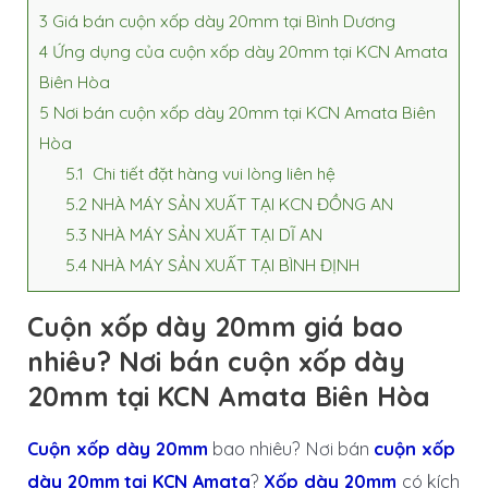
3
Giá bán cuộn xốp dày 20mm tại Bình Dương
4
Ứng dụng của cuộn xốp dày 20mm tại KCN Amata
Biên Hòa
5
Nơi bán cuộn xốp dày 20mm tại KCN Amata Biên
Hòa
5.1
Chi tiết đặt hàng vui lòng liên hệ
5.2
NHÀ MÁY SẢN XUẤT TẠI KCN ĐỒNG AN
5.3
NHÀ MÁY SẢN XUẤT TẠI DĨ AN
5.4
NHÀ MÁY SẢN XUẤT TẠI BÌNH ĐỊNH
Cuộn xốp dày 20mm giá bao
nhiêu? Nơi bán cuộn xốp dày
20mm tại KCN Amata Biên Hòa
Cuộn xốp dày 20mm
bao nhiêu? Nơi bán
cuộn xốp
dày 20mm
tại KCN Amata
?
Xốp dày 20mm
có kích