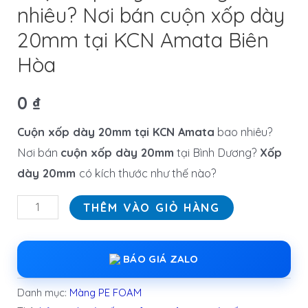
nhiêu? Nơi bán cuộn xốp dày
20mm tại KCN Amata Biên
Hòa
0
₫
Cuộn xốp dày 20mm tại KCN Amata
bao nhiêu?
Nơi bán
cuộn xốp dày 20mm
tại Bình Dương?
Xốp
dày 20mm
có kích thước như thế nào?
THÊM VÀO GIỎ HÀNG
BÁO GIÁ ZALO
Danh mục:
Màng PE FOAM