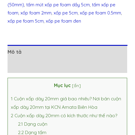
(50mm)
,
tấm mút xốp pe foam dầy 5cm
,
tấm xốp pe
foam
,
xốp foam 2mm
,
xốp pe 5cm
,
xốp pe foam 0.5mm
,
xốp pe foam 5cm
,
xốp pe foam đen
Mô tả
Đánh giá (0)
Mục lục
[
ẩn
]
1
Cuộn xốp dày 20mm giá bao nhiêu? Nơi bán cuộn
xốp dày 20mm tại KCN Amata Biên Hòa
2
Cuộn xốp dày 20mm có kích thước như thế nào?
2.1
Dạng cuộn
2.2
Dạng tấm