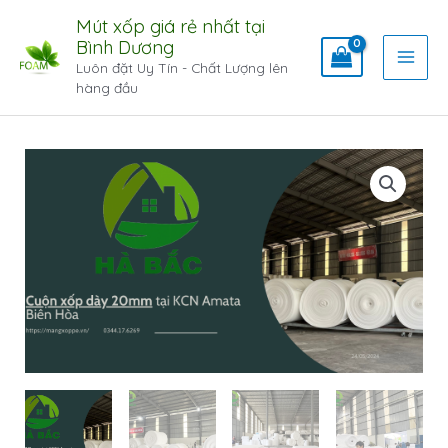
Mút xốp giá rẻ nhất tại
Bình Dương
Luôn đặt Uy Tín - Chất Lượng lên
hàng đầu