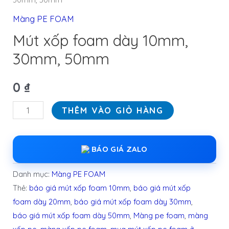
Màng PE FOAM
Mút xốp foam dày 10mm,
30mm, 50mm
0
₫
THÊM VÀO GIỎ HÀNG
BÁO GIÁ ZALO
Danh mục:
Màng PE FOAM
Thẻ:
báo giá mút xốp foam 10mm
,
báo giá mút xốp
foam dày 20mm
,
báo giá mút xốp foam dày 30mm
,
báo giá mút xốp foam dày 50mm
,
Màng pe foam
,
màng