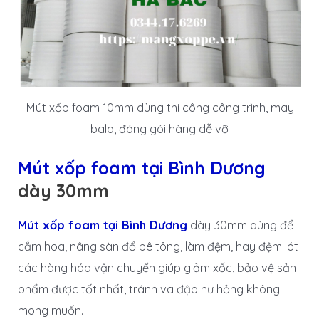
Mút xốp foam 10mm dùng thi công công trình, may
balo, đóng gói hàng dễ vỡ
Mút xốp foam tại Bình Dương
dày 30mm
Mút xốp foam tại Bình Dương
dày 30mm dùng để
cắm hoa, nâng sàn đổ bê tông, làm đệm, hay đệm lót
các hàng hóa vận chuyển giúp giảm xốc, bảo vệ sản
phẩm được tốt nhất, tránh va đập hư hỏng không
mong muốn.