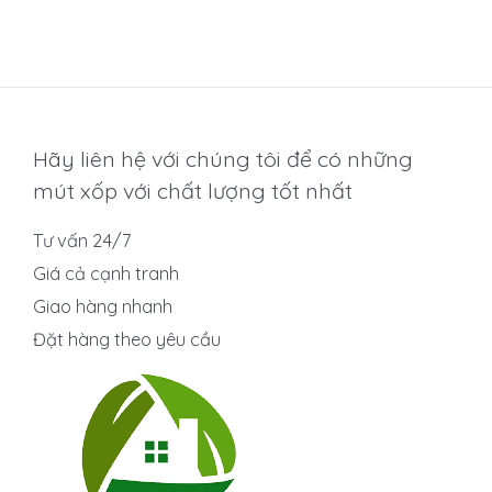
0
5
sao
Hãy liên hệ với chúng tôi để có những
mút xốp với chất lượng tốt nhất
Tư vấn 24/7
Giá cả cạnh tranh
Giao hàng nhanh
Đặt hàng theo yêu cầu