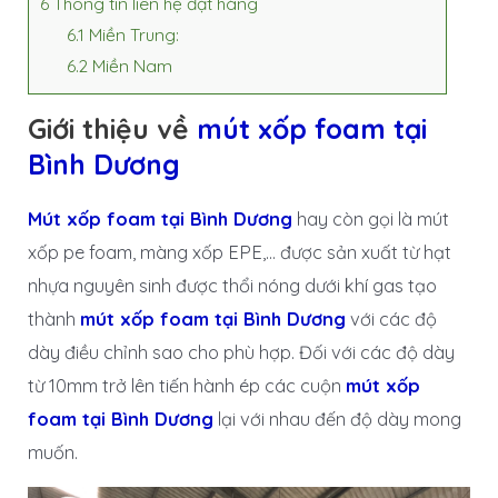
6
Thông tin liên hệ đặt hàng
6.1
Miền Trung:
6.2
Miền Nam
Giới thiệu về
mút xốp foam tại
Bình Dương
Mút xốp foam tại Bình Dương
hay còn gọi là mút
xốp pe foam, màng xốp EPE,… được sản xuất từ hạt
nhựa nguyên sinh được thổi nóng dưới khí gas tạo
thành
mút xốp foam tại Bình Dương
với các độ
dày điều chỉnh sao cho phù hợp. Đối với các độ dày
từ 10mm trở lên tiến hành ép các cuộn
mút xốp
foam tại Bình Dương
lại với nhau đến độ dày mong
muốn.