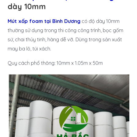
dày 10mm
Mút xốp foam tại Bình Dương
có độ dày 10mm
thường sử dụng trong thi công công trình, bọc gốm
sứ, chai thủy tinh, hàng dễ vỡ. Dùng trong sản xuất
may ba lô, túi xách.
Quy cách phổ thông: 10mm x 1.05m x 50m