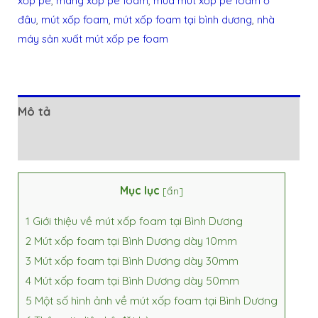
xốp pe
,
màng xốp pe foam
,
mua mút xốp pe foam ở
đâu
,
mút xốp foam
,
mút xốp foam tại bình dương
,
nhà
máy sản xuất mút xốp pe foam
Mô tả
Đánh giá (0)
Mục lục
[
ẩn
]
1
Giới thiệu về mút xốp foam tại Bình Dương
2
Mút xốp foam tại Bình Dương dày 10mm
3
Mút xốp foam tại Bình Dương dày 30mm
4
Mút xốp foam tại Bình Dương dày 50mm
5
Một số hình ảnh về mút xốp foam tại Bình Dương