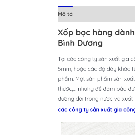
Mô tả
Đánh giá (0)
Xốp bọc hàng dành c
Bình Dương
Tại các công ty sản xuất gia
5mm, hoặc các độ dày khác tùy
phẩm. Một sản phẩm sản xuất h
thước,… nhưng để đảm bảo đư
đường dài trong nước và xuất 
các công ty sản xuất gia công