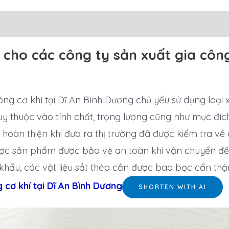
ho các công ty sản xuất gia công 
 công cơ khí tại Dĩ An Bình Dương chủ yếu sử dụng l
 thuộc vào tính chất, trọng lượng cũng như mục đích 
oàn thiện khi đưa ra thị trường đã được kiểm tra về c
ợc sản phẩm được bảo vệ an toàn khi vận chuyển đế
khẩu, các vật liệu sắt thép cần được bao bọc cẩn th
 cơ khí tại Dĩ An Bình Dương
SHORTEN WITH AI