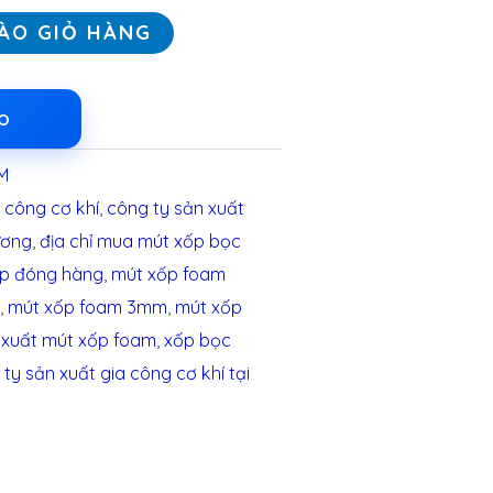
ÀO GIỎ HÀNG
LO
M
 công cơ khí
,
công ty sản xuất
ương
,
địa chỉ mua mút xốp bọc
ốp đóng hàng
,
mút xốp foam
m
,
mút xốp foam 3mm
,
mút xốp
 xuất mút xốp foam
,
xốp bọc
y sản xuất gia công cơ khí tại