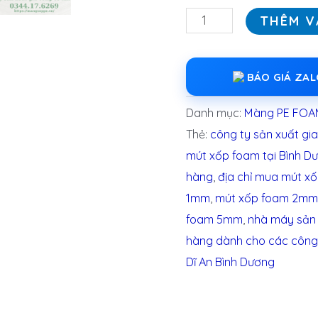
THÊM V
BÁO GIÁ ZA
Danh mục:
Màng PE FOA
Thẻ:
công ty sản xuất gia
mút xốp foam tại Bình D
hàng
,
địa chỉ mua mút x
1mm
,
mút xốp foam 2m
foam 5mm
,
nhà máy sản
hàng dành cho các công t
Dĩ An Bình Dương