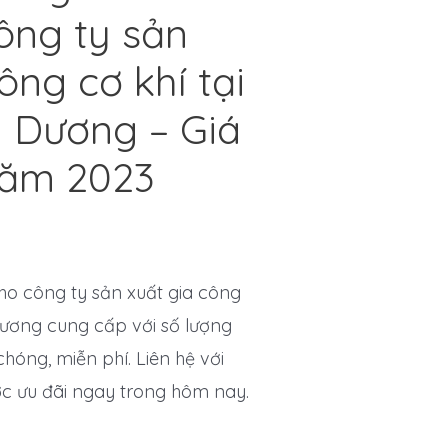
ông ty sản
ông cơ khí tại
h Dương – Giá
năm 2023
o công ty sản xuất gia công
 Dương cung cấp với số lượng
hóng, miễn phí. Liên hệ với
ợc ưu đãi ngay trong hôm nay.