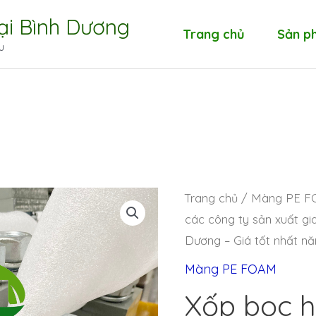
tại Bình Dương
Trang chủ
Sản p
u
Trang chủ
/
Màng PE 
các công ty sản xuất gia
Dương – Giá tốt nhất n
Màng PE FOAM
Xốp bọc 