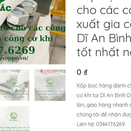
cho các c
xuất gia c
Dĩ An Bìn
tốt nhất 
0
₫
Xốp bọc hàng dành ch
cơ khí tại Dĩ An Bình
lớn, giao hàng nhanh c
chúng tôi để nhận đư
Liên hệ: 0344.17.6269