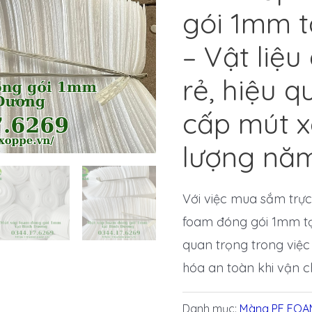
gói 1mm t
– Vật liệu
rẻ, hiệu 
cấp mút x
lượng nă
Với việc mua sắm trực
foam đóng gói 1mm tạ
quan trọng trong việ
hóa an toàn khi vận c
Danh mục:
Màng PE FOA