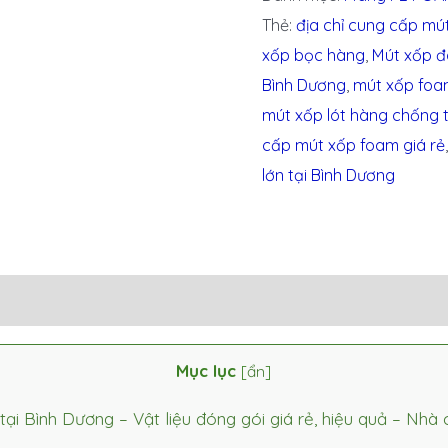
Thẻ:
địa chỉ cung cấp mú
xốp bọc hàng
,
Mút xốp đ
Bình Dương
,
mút xốp foa
mút xốp lót hàng chống t
cấp mút xốp foam giá rẻ
lớn tại Bình Dương
Mục lục
[
ẩn
]
 Bình Dương – Vật liệu đóng gói giá rẻ, hiệu quả – Nhà 