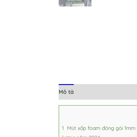
Mô tả
Đánh giá (0)
1
Mút xốp foam đóng gói 1mm tại