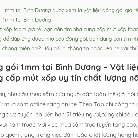
1mm tại Bình Dương được xem là vật liệu đóng gói giá rẻ
m 1mm tại Bình Dương
 xốp foam giá rẻ, bạn cần tìm nhà cung cấp mút xốp foa
áng để đáp ứng được nhu cầu đóng gói, bạn đang cần tìm
 chóng miễn phí? Hãy để lại thông tin hoặc liên hệ với ch
gói 1mm tại Bình Dương – Vật liệu
g cấp mút xốp uy tín chất lượng 
nay, nhu cầu mua sắm của người dân toàn thế giới nói
 từ mua sắm offline sang online. Theo Tạp chí công th
trực tuyến lên đến hơn 51 triệu người, tổng chi tiêu
 với năm trước. Với việc mua sắm trực tuyến tăng cao
rò quan trọng trong việc đảm bảo chất lượng hàng h