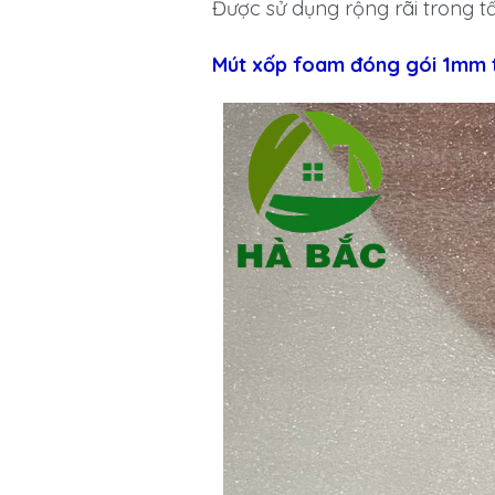
Được sử dụng rộng rãi trong t
Mút xốp foam đóng gói 1mm t