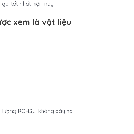
gói tốt nhất hiện nay
ợc xem là vật liệu
ất lượng ROHS,… không gây hại