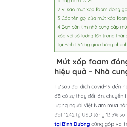
lượng năm 2024
2
Vì sao mút xốp foam đóng gói 
3
Các tên gọi của mút xốp foa
4
Bạn cần tìm nhà cung cấp mút
xốp với số lượng lớn trong th
tại Bình Dương giao hàng nhanh
Mút xốp foam đóng 
hiệu quả – Nhà cun
Từ sau đại dịch covid-19 đến 
đã có sự thay đổi lớn, chuyển
lượng người Việt Nam mua hàng 
đạt 12.42 tỷ USD tăng 13.5% so
tại Bình Dương
cũng góp vai t