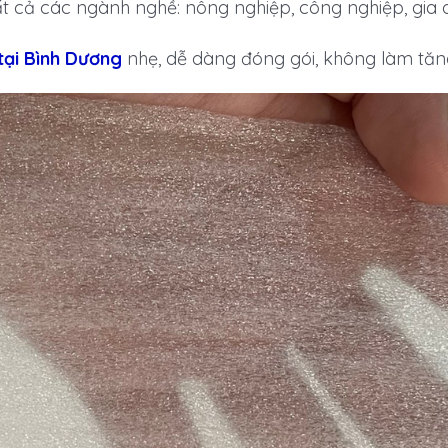
ất cả các ngành nghề: nông nghiệp, công nghiệp, gia
ại Bình Dương
nhẹ, dễ dàng đóng gói, không làm tăn