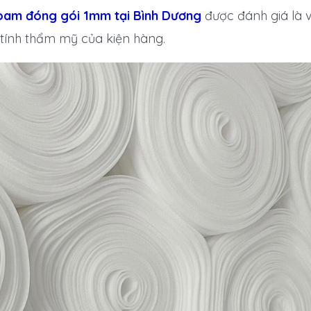
oam đóng gói 1mm tại Bình Dương
được đánh giá là vậ
 tính thẩm mỹ của kiện hàng.