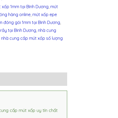
t xốp 1mm tại Bình Dương
,
mút
óng hàng online
,
mút xốp epe
m đóng gói 1mm tại Bình Dương
,
rầy tại Bình Dương
,
nhà cung
,
nhà cung cấp mút xốp số lượng
cung cấp mút xốp uy tín chất