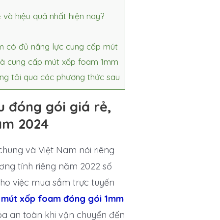
 và hiệu quả nhất hiện nay?
m có đủ năng lực cung cấp mút
 nhà cung cấp mút xốp foam 1mm
úng tôi qua các phương thức sau
 đóng gói giá rẻ,
năm 2024
 chung và Việt Nam nói riêng
ương tính riêng năm 2022 số
 cho việc mua sắm trực tuyến
,
mút xốp foam đóng gói 1mm
óa an toàn khi vận chuyển đến