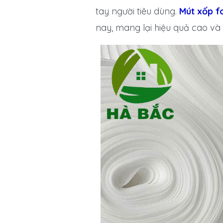
tay người tiêu dùng.
Mút xốp f
nay, mang lại hiệu quả cao và