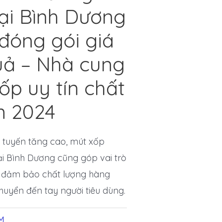
ại Bình Dương
 đóng gói giá
quả – Nhà cung
ốp uy tín chất
m 2024
 tuyến tăng cao, mút xốp
i Bình Dương cũng góp vai trò
c đảm bảo chất lượng hàng
huyển đến tay người tiêu dùng.
M