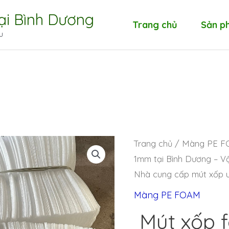
tại Bình Dương
Trang chủ
Sản p
u
Trang chủ
/
Màng PE 
1mm tại Bình Dương – Vật
Nhà cung cấp mút xốp u
Màng PE FOAM
Mút xốp 