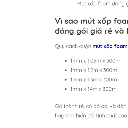
Mút xốp foam đóng gó
Vì sao mút xốp foa
đóng gói giá rẻ và 
Quy cách cuộn
mút xốp foam 
1mm x 1.05m x 300m
1mm x 1.2m x 300m
1mm x 1.3m x 300m
1mm x 1.4m x 300m
Giá thành rẻ, có độ dai và đà
hay làm biến đổi tính chất củ