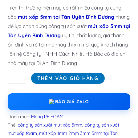
Trên thị trường hiện nay có rất nhiều công ty cung
cấp
mút xốp 5mm tại Tân Uyên Bình Dương
nhưng
để lựa chọn đúng công ty sản xuất
mút xốp 5mm tại
Tân Uyên Bình Dương
uy tín, chất lượng, giá thành
ổn định và rẻ tại nhà máy thì xin mời quý khách hàng
liên hệ Công ty TNHH Cách Nhiệt Hà Bắc có địa chỉ
nhà máy tại Dĩ An, Bình Dương
THÊM VÀO GIỎ HÀNG
BÁO GIÁ ZALO
Danh mục:
Màng PE FOAM
Thẻ:
công ty sản xuất mút xốp 5mm
,
công ty sản xuất
mút xốp foam
,
mút xốp 1mm 2mm 3mm 5mm tại Tân