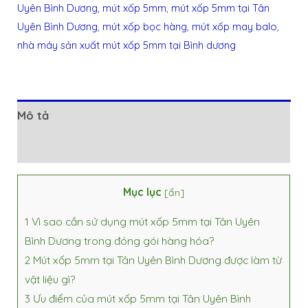
Uyên Bình Dương
,
mút xốp 5mm
,
mút xốp 5mm tại Tân
Uyên Bình Dương
,
mút xốp bọc hàng
,
mút xốp may balo
,
nhà máy sản xuất mút xốp 5mm tại Bình dương
Mô tả
Đánh giá (0)
Mục lục
[
ẩn
]
1
Vì sao cần sử dụng mút xốp 5mm tại Tân Uyên
Bình Dương trong đóng gói hàng hóa?
2
Mút xốp 5mm tại Tân Uyên Bình Dương được làm từ
vật liệu gì?
3
Ưu điểm của mút xốp 5mm tại Tân Uyên Bình