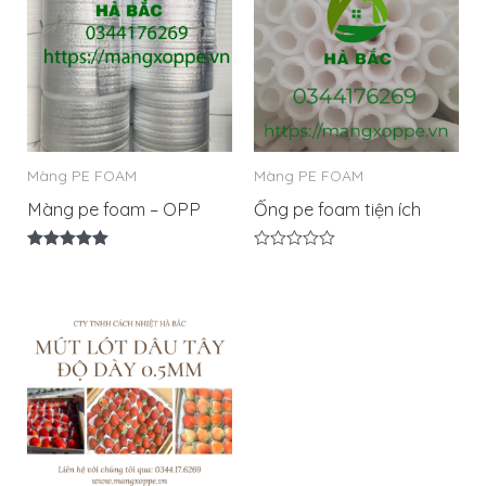
Màng PE FOAM
Màng PE FOAM
Màng pe foam – OPP
Ống pe foam tiện ích
Được xếp
Được
hạng
xếp
5.00
hạng
5 sao
0
5
sao