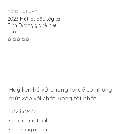
Màng PE FOAM
2023 Mút lót dâu tây tại
Bình Dương giá rẻ-hiệu
quả
Được
xếp
hạng
0
5
sao
Hãy liên hệ với chúng tôi để có những
mút xốp với chất lượng tốt nhất
Tư vấn 24/7
Giá cả cạnh tranh
Giao hàng nhanh