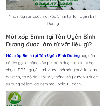
Nhà máy sản xuất mút xốp 5mm tại Tân Uyên Bình
Dương
Mút xốp 5mm tại Tân Uyên Bình
Dương được làm từ vật liệu gì?
Mút xốp 5mm tại Tân Uyên Bình Dương
hay còn
có tên gọi là màng xốp pe foam được tạo ra từ hạt
nhựa LDPE nguyên sinh được thổi nóng dưới khí gas
dai mền, có độ đàn hồi tốt, chống trầy xước và được
sử dụng để làm lớp đệm may balo, túi xách,..