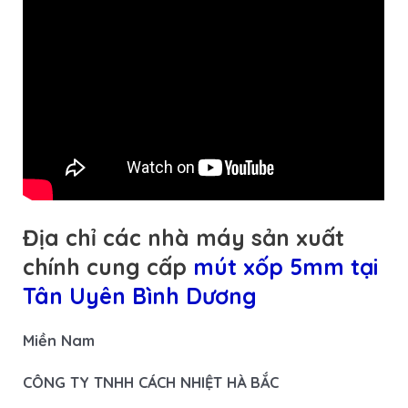
Địa chỉ các nhà máy sản xuất
chính cung cấp
mút xốp 5mm tại
Tân Uyên Bình Dương
Miền Nam
CÔNG TY TNHH CÁCH NHIỆT HÀ BẮC