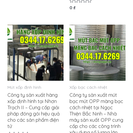
Được
0
₫
xếp
hạng
0
5
sao
Mút xốp định hình
Xốp bạc cách nhiệt
Công ty sản xuất hàng
Công ty sản xuất mút
xốp định hình tại Nhơn
bạc mút OPP màng bạc
Trạch II – Cung cấp giải
cách nhiệt tại Ngọc
pháp đóng gói hiệu quả
Thiện Bắc Ninh – Nhà
cho các sản phẩm điện
máy sản xuất OPP cung
tử
cấp cho các công trình
xây dựng số lượng lớn