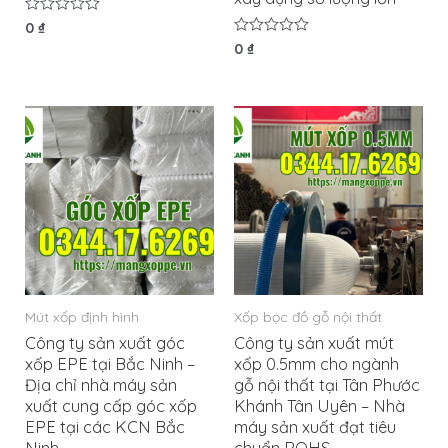
Được
0
₫
xếp
Được
0
₫
hạng
xếp
0
hạng
5
0
sao
5
sao
Mút xốp định hình
Xốp bọc đồ gỗ nội thất
Công ty sản xuất góc
Công ty sản xuất mút
xốp EPE tại Bắc Ninh –
xốp 0.5mm cho ngành
Địa chỉ nhà máy sản
gỗ nội thất tại Tân Phước
xuất cung cấp góc xốp
Khánh Tân Uyên – Nhà
EPE tại các KCN Bắc
máy sản xuất đạt tiêu
Ninh
chuẩn ROHS