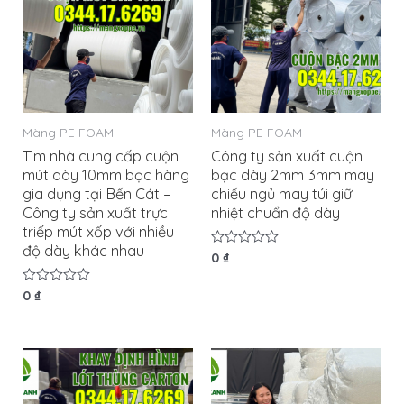
Màng PE FOAM
Màng PE FOAM
Tìm nhà cung cấp cuộn
Công ty sản xuất cuộn
mút dày 10mm bọc hàng
bạc dày 2mm 3mm may
gia dụng tại Bến Cát –
chiếu ngủ may túi giữ
Công ty sản xuất trực
nhiệt chuẩn độ dày
triếp mút xốp với nhiều
độ dày khác nhau
Được
0
₫
xếp
hạng
Được
0
₫
0
xếp
5
hạng
sao
0
5
sao