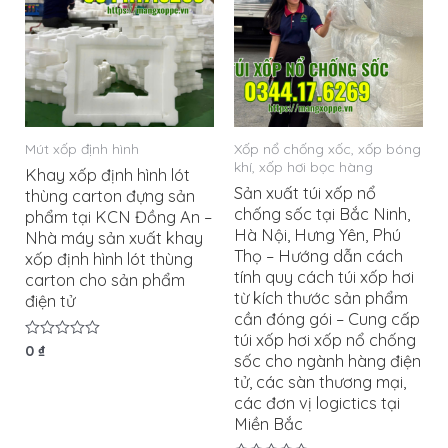
Mút xốp định hình
Xốp nổ chống xốc, xốp bóng
khí, xốp hơi bọc hàng
Khay xốp định hình lót
Sản xuất túi xốp nổ
thùng carton đựng sản
chống sốc tại Bắc Ninh,
phẩm tại KCN Đồng An –
Hà Nội, Hưng Yên, Phú
Nhà máy sản xuất khay
Thọ – Hướng dẫn cách
xốp định hình lót thùng
tính quy cách túi xốp hơi
carton cho sản phẩm
từ kích thước sản phẩm
điện tử
cần đóng gói – Cung cấp
túi xốp hơi xốp nổ chống
Được
0
₫
sốc cho ngành hàng điện
xếp
hạng
tử, các sàn thương mại,
0
các đơn vị logictics tại
5
sao
Miền Bắc