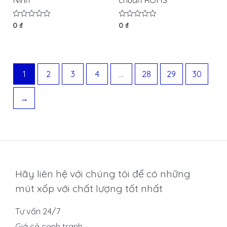
Được
0
₫
Được
0
₫
xếp
xếp
hạng
hạng
0
0
5
5
sao
sao
1
2
3
4
…
28
29
30
→
Hãy liên hệ với chúng tôi để có những
mút xốp với chất lượng tốt nhất
Tư vấn 24/7
Giá cả cạnh tranh