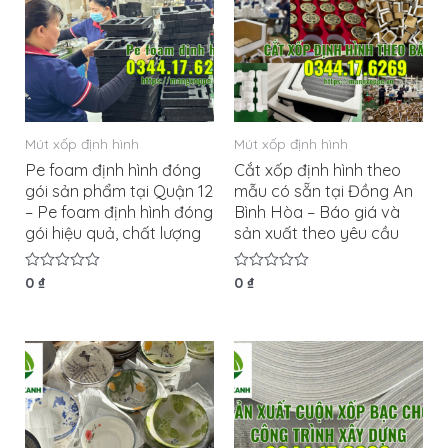
Mút xốp định hình
Mút xốp định hình
Pe foam định hình đóng
Cắt xốp định hình theo
gói sản phẩm tại Quận 12
mẫu có sẵn tại Đồng An
– Pe foam định hình đóng
Bình Hòa – Báo giá và
gói hiệu quả, chất lượng
sản xuất theo yêu cầu
Được
0
₫
Được
0
₫
xếp
xếp
hạng
hạng
0
0
5
5
sao
sao