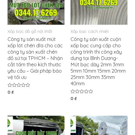
Xốp bọc đồ gỗ nội thất
Xốp bạc cách nhiệt
Công ty sản xuất mút
Công ty sản xuất cuộn
xốp lót chén dĩa cho các
xốp bạc cung cấp cho
công ty sản xuất chén
công trình thi công xây
đồ sứ tại TPHCM – Nhận
dựng tại Bình Dương-
cắt tấm theo kích thước
Mút bạc dày 2mm 3mm
yêu cầu – Giải pháp bảo
5mm 10mm 15mm 20mm
vệ tối ưu
25mm 30mm 35mm
40mm
Được
0
₫
xếp
Được
0
₫
hạng
xếp
0
hạng
5
0
sao
5
sao