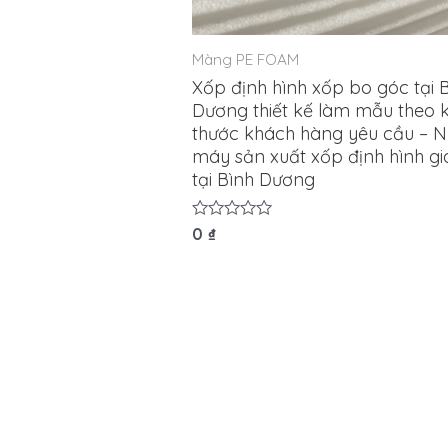
Màng PE FOAM
Xốp định hình xốp bo góc tại 
Dương thiết kế làm mẫu theo k
thước khách hàng yêu cầu – 
máy sản xuất xốp định hình gi
tại Bình Dương
Được
0
₫
xếp
hạng
0
5
sao