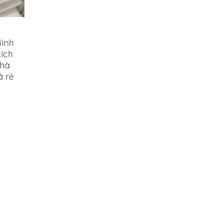
Bình
ích
Nhà
á rẻ