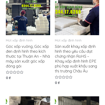
Mút xốp định hình
Mút xốp định hình
Góc xốp vuông, Góc xốp
Sản xuất khay xốp định
đen định hình theo kích
hình theo yêu cầu đạt
thước tại Thuận An – Nhà
chứng nhận RoHS –
máy sản xuất góc xốp
Khay xốp định hình EPE
đóng gói
phù hợp xuất khẩu sang
thị trường Châu Âu
Được
0
₫
xếp
Được
0
₫
hạng
xếp
0
hạng
5
0
sao
5
sao