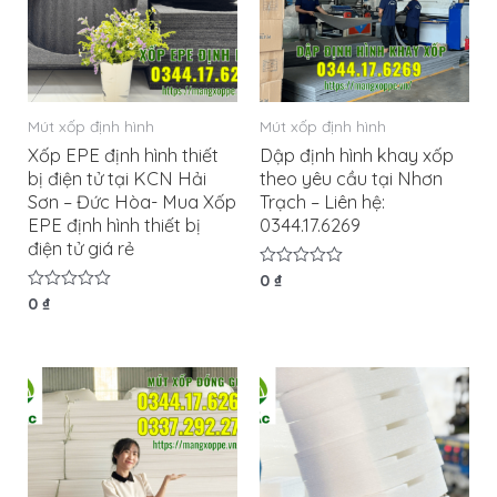
Mút xốp định hình
Mút xốp định hình
Xốp EPE định hình thiết
Dập định hình khay xốp
bị điện tử tại KCN Hải
theo yêu cầu tại Nhơn
Sơn – Đức Hòa- Mua Xốp
Trạch – Liên hệ:
EPE định hình thiết bị
0344.17.6269
điện tử giá rẻ
Được
0
₫
xếp
Được
0
₫
hạng
xếp
0
hạng
5
0
sao
5
sao