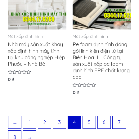
Mút xốp định hình
Mút xốp định hình
Nhà máy sản xuất khay
Pe foam định hình đóng
xốp định hình máy tính
gói linh kiện điện tử tại
tại khu công nghiệp Hiệp
Biên Hòa II – Công ty
Phước – Nhà Bè
sản xuất xốp pe foam
định hình EPE chất lượng
cao
Được
0
₫
xếp
hạng
0
Được
0
₫
5
xếp
sao
hạng
0
5
sao
←
1
2
3
4
5
6
7
8
→