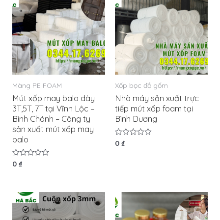
Màng PE FOAM
Xốp bọc đồ gốm
Mút xốp may balo dày
Nhà máy sản xuất trực
3T,5T, 7T tại Vĩnh Lộc –
tiếp mút xốp foam tại
Bình Chánh – Công ty
Bình Dương
sản xuất mút xốp may
balo
Được
0
₫
xếp
hạng
Được
0
₫
0
xếp
5
hạng
sao
0
5
sao