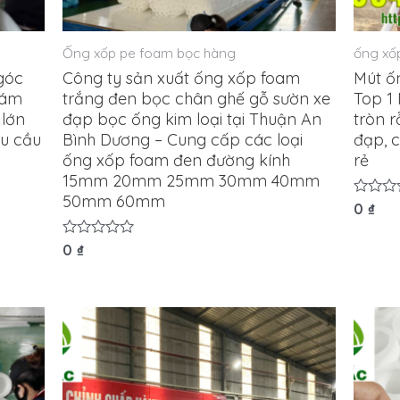
Ống xốp pe foam bọc hàng
ống xố
góc
Công ty sản xuất ống xốp foam
Mút ốn
rám
trắng đen bọc chân ghế gỗ sườn xe
Top 1
 lớn
đạp bọc ống kim loại tại Thuận An
tròn 
êu cầu
Bình Dương – Cung cấp các loại
đạp, c
ống xốp foam đen đường kính
rẻ
15mm 20mm 25mm 30mm 40mm
50mm 60mm
Được
0
₫
xếp
hạng
0
Được
0
₫
5
xếp
sao
hạng
0
5
sao