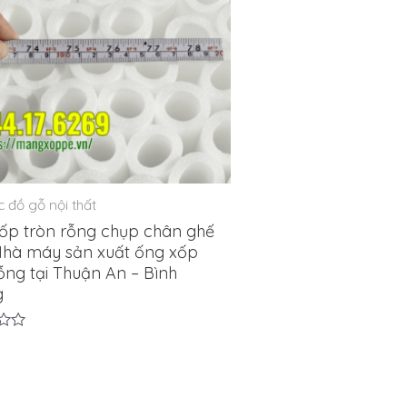
 đồ gỗ nội thất
ốp tròn rỗng chụp chân ghế
Nhà máy sản xuất ống xốp
ỗng tại Thuận An – Bình
g