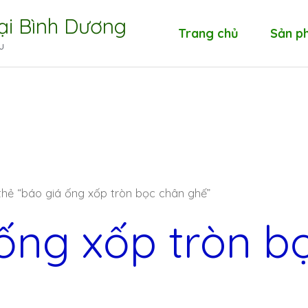
tại Bình Dương
Trang chủ
Sản p
u
hẻ “báo giá ống xốp tròn bọc chân ghế”
ống xốp tròn b