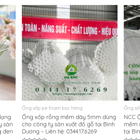
sao
Ống xốp pe foam bọc hàng
Ống xố
dạng
Ống xốp rỗng mềm dày 5mm dùng
NCC Ố
y sản
cho công ty sản xuất đồ gỗ tại Bình
mềm r
g đen
Dương – Liên hệ: 0344.17.6269
tại B