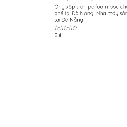
Ống xốp tròn pe foam bọc ch
ghế tại Đà NẵngI Nhà máy sản
tại Đà Nẵng
Được
0
₫
xếp
hạng
0
5
sao