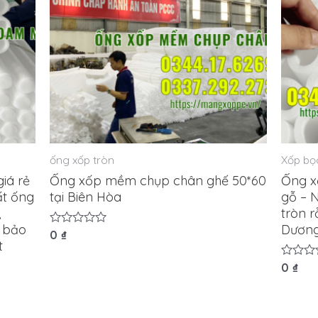
ống xốp tròn
Xốp bọc
iá rẻ
Ống xốp mềm chụp chân ghế 50*60
Ống x
ất ống
tại Biên Hòa
gỗ – 
,
tròn r
p bảo
Dươn
Được
0
₫
t
xếp
hạng
0
Được
0
₫
5
xếp
sao
hạng
0
5