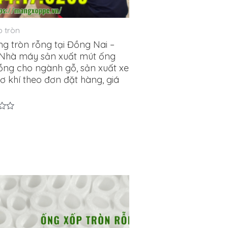
p tròn
g tròn rỗng tại Đồng Nai –
 Nhà máy sản xuất mút ống
rỗng cho ngành gỗ, sản xuất xe
ơ khí theo đơn đặt hàng, giá