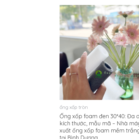
5
sao
ống xốp tròn
Ống xốp foam đen 30*40: Đa 
kích thước, mẫu mã – Nhà má
xuất ống xốp foam mềm trắn
tại Bình Dương