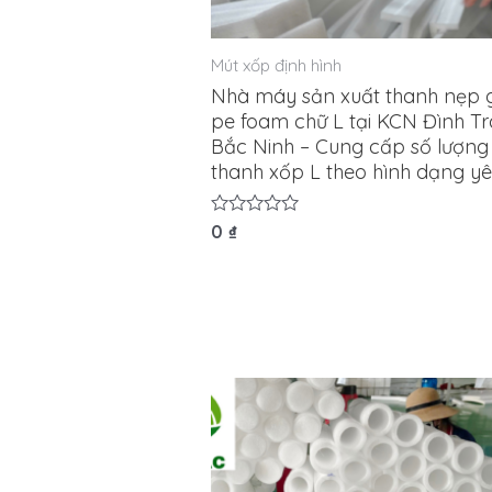
Mút xốp định hình
Nhà máy sản xuất thanh nẹp 
pe foam chữ L tại KCN Đình T
Bắc Ninh – Cung cấp số lượng
thanh xốp L theo hình dạng y
Được
0
₫
xếp
hạng
0
5
sao