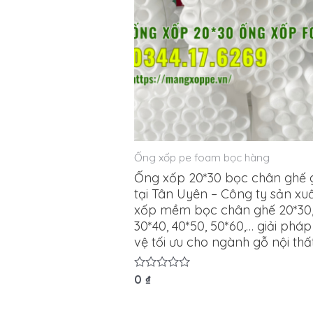
Ống xốp pe foam bọc hàng
Ống xốp 20*30 bọc chân ghế g
tại Tân Uyên – Công ty sản xu
xốp mềm bọc chân ghế 20*30
30*40, 40*50, 50*60,… giải phá
vệ tối ưu cho ngành gỗ nội thấ
Được
0
₫
xếp
hạng
0